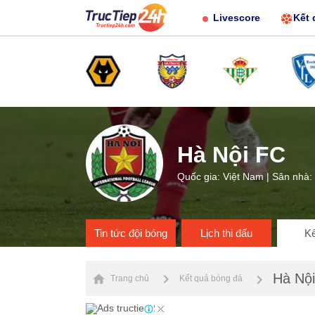
Livescore
Kết 
Hà Nội FC
Quốc gia: Việt Nam | Sân nhà:
Tin tức đội bóng
Lịch thi đấu
Kế
Hà Nộ
Trang chủ
Kết quả bóng đá