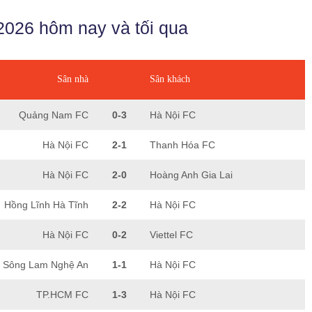
2026 hôm nay và tối qua
Sân nhà
Sân khách
Quảng Nam FC
0-3
Hà Nội FC
Hà Nội FC
2-1
Thanh Hóa FC
Hà Nội FC
2-0
Hoàng Anh Gia Lai
Hồng Lĩnh Hà Tĩnh
2-2
Hà Nội FC
Hà Nội FC
0-2
Viettel FC
Sông Lam Nghệ An
1-1
Hà Nội FC
TP.HCM FC
1-3
Hà Nội FC