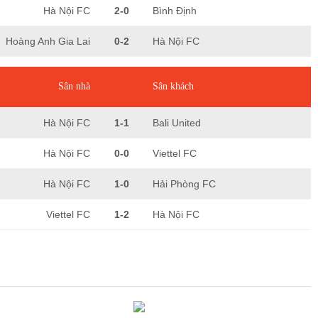
Hà Nội FC
2-0
Bình Định
Hoàng Anh Gia Lai
0-2
Hà Nội FC
Sân nhà
Sân khách
Hà Nội FC
1-1
Bali United
Hà Nội FC
0-0
Viettel FC
Hà Nội FC
1-0
Hải Phòng FC
Viettel FC
1-2
Hà Nội FC