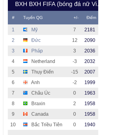
BXH BXH FIFA (bóng đá nữ Việt Nam)
#
Tuyển QG
+/-
Điểm
1
Mỹ
7
2181
2
Đức
12
2090
3
Pháp
3
2036
4
Netherland
-3
2032
5
Thụy Điển
-15
2007
6
Anh
-2
1999
7
Châu Úc
0
1963
8
Braxin
2
1958
9
Canada
0
1958
10
Bắc Triều Tiên
0
1940