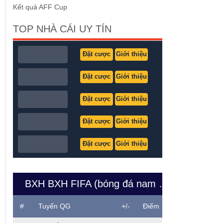
Kết quả AFF Cup
TOP NHÀ CÁI UY TÍN
Đặt cược
Giới thiệu
Đặt cược
Giới thiệu
Đặt cược
Giới thiệu
Đặt cược
Giới thiệu
Đặt cược
Giới thiệu
BXH BXH FIFA (bóng đá nam Việt Nam)
#
Tuyển QG
+/-
Điểm