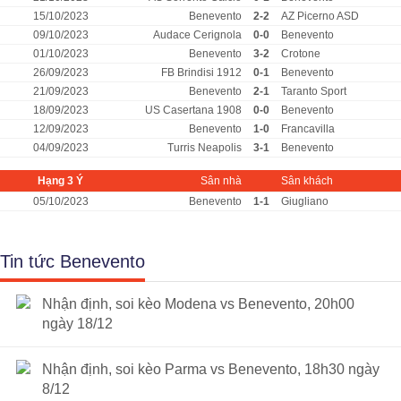
15/10/2023
Benevento
2-2
AZ Picerno ASD
09/10/2023
Audace Cerignola
0-0
Benevento
01/10/2023
Benevento
3-2
Crotone
26/09/2023
FB Brindisi 1912
0-1
Benevento
21/09/2023
Benevento
2-1
Taranto Sport
18/09/2023
US Casertana 1908
0-0
Benevento
12/09/2023
Benevento
1-0
Francavilla
04/09/2023
Turris Neapolis
3-1
Benevento
Hạng 3 Ý
Sân nhà
Sân khách
05/10/2023
Benevento
1-1
Giugliano
Tin tức Benevento
Nhận định, soi kèo Modena vs Benevento, 20h00
ngày 18/12
Nhận định, soi kèo Parma vs Benevento, 18h30 ngày
8/12