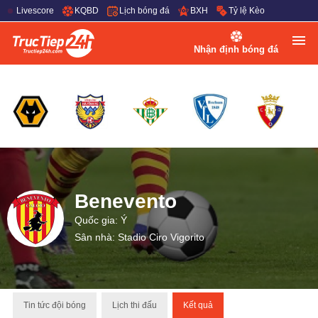
Livescore
KQBD
Lịch bóng đá
BXH
Tỷ lệ Kèo
Nhận định bóng đá
Benevento
Quốc gia: Ý
Sân nhà: Stadio Ciro Vigorito
Tin tức đội bóng
Lịch thi đấu
Kết quả