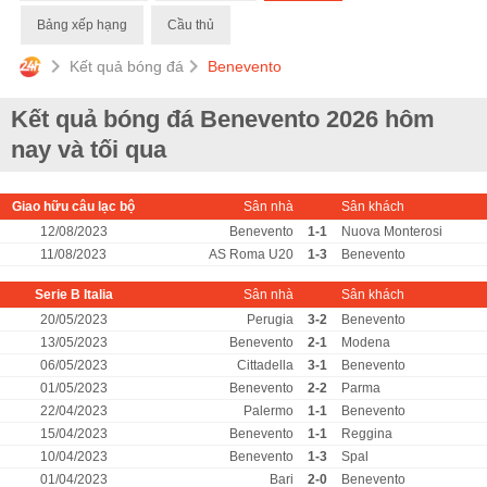
Bảng xếp hạng
Cầu thủ
Kết quả bóng đá
Benevento
Kết quả bóng đá Benevento 2026 hôm
nay và tối qua
Giao hữu câu lạc bộ
Sân nhà
Sân khách
12/08/2023
Benevento
1-1
Nuova Monterosi
11/08/2023
AS Roma U20
1-3
Benevento
Serie B Italia
Sân nhà
Sân khách
20/05/2023
Perugia
3-2
Benevento
13/05/2023
Benevento
2-1
Modena
06/05/2023
Cittadella
3-1
Benevento
01/05/2023
Benevento
2-2
Parma
22/04/2023
Palermo
1-1
Benevento
15/04/2023
Benevento
1-1
Reggina
10/04/2023
Benevento
1-3
Spal
01/04/2023
Bari
2-0
Benevento