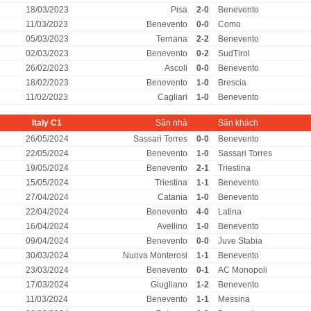
18/03/2023
Pisa
2-0
Benevento
11/03/2023
Benevento
0-0
Como
05/03/2023
Ternana
2-2
Benevento
02/03/2023
Benevento
0-2
SudTirol
26/02/2023
Ascoli
0-0
Benevento
18/02/2023
Benevento
1-0
Brescia
11/02/2023
Cagliari
1-0
Benevento
Italy C1
Sân nhà
Sân khách
26/05/2024
Sassari Torres
0-0
Benevento
22/05/2024
Benevento
1-0
Sassari Torres
19/05/2024
Benevento
2-1
Triestina
15/05/2024
Triestina
1-1
Benevento
27/04/2024
Catania
1-0
Benevento
22/04/2024
Benevento
4-0
Latina
16/04/2024
Avellino
1-0
Benevento
09/04/2024
Benevento
0-0
Juve Stabia
30/03/2024
Nuova Monterosi
1-1
Benevento
23/03/2024
Benevento
0-1
AC Monopoli
17/03/2024
Giugliano
1-2
Benevento
11/03/2024
Benevento
1-1
Messina