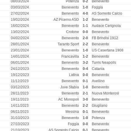
08/03/2024
Potenza
0-2
Benevento
03/03/2024
Benevento
1-0
Foggia
27/02/2024
Benevento
4-0
AS Sorrento Calcio
19/02/2024
AZ Picerno ASD
1-2
Benevento
16/02/2024
Benevento
1-1
Audace Cerignola
13/02/2024
Crotone
0-0
Benevento
04/02/2024
Benevento
2-0
FB Brindisi 1912
28/01/2024
Taranto Sport
2-2
Benevento
23/01/2024
Benevento
1-0
US Casertana 1908
14/01/2024
Francavilla
1-2
Benevento
06/01/2024
Benevento
3-2
Turris Neapolis
24/12/2023
Benevento
0-4
Catania
19/12/2023
Latina
0-0
Benevento
11/12/2023
Benevento
0-1
Avellino
03/12/2023
Juve Stabia
1-0
Benevento
28/11/2023
Benevento
2-1
Nuova Monterosi
19/11/2023
AC Monopoli
3-0
Benevento
14/11/2023
Benevento
2-2
Giugliano
06/11/2023
Messina
0-1
Benevento
31/10/2023
Benevento
1-0
Potenza
27/10/2023
Foggia
0-0
Benevento
21/10/2023
AS Sorrento Calcio
0-1
Benevento