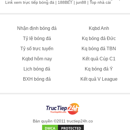
Link xem trực tiếp bóng đá
|
188BET
|
jun88
|
Top nhà cái
Nhận định bóng đá
Kqbd Anh
Tỷ lệ bóng đá
Kq bóng đá Đức
Tỷ số trực tuyến
Kq bóng đá TBN
Kqbd hôm nay
Kết quả Cúp C1
Lịch bóng đá
Kq bóng đá Ý
BXH bóng đá
Kết quả V League
Bản quyền ©2011 tructiep24h.co