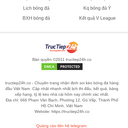
Lịch bóng đá
Kq bóng đá Ý
BXH bóng đá
Kết quả V League
Bản quyền ©2011 tructiep24h.co
tructiep24h.co - Chuyên trang nhận định soi kèo bóng đá hàng
đầu Việt Nam. Cập nhật nhanh nhất lịch thi đấu, kết quả, bảng
xếp hạng, tỷ lệ kèo nhà cái hôm nay chính xác nhất.
Địa chỉ: 666 Phạm Văn Bạch, Phường 12, Gò Vấp, Thành Phố
Hồ Chí Minh, Việt Nam
Website: https://tructiep24h.co
Quảng cáo liên hệ telegram: