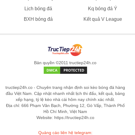
Lịch bóng đá
Kq bóng đá Ý
BXH bóng đá
Kết quả V League
Bản quyền ©2011 tructiep24h.co
tructiep24h.co - Chuyên trang nhận định soi kèo bóng đá hàng
đầu Việt Nam. Cập nhật nhanh nhất lịch thi đấu, kết quả, bảng
xếp hạng, tỷ lệ kèo nhà cái hôm nay chính xác nhất.
Địa chỉ: 666 Phạm Văn Bạch, Phường 12, Gò Vấp, Thành Phố
Hồ Chí Minh, Việt Nam
Website: https://tructiep24h.co
Quảng cáo liên hệ telegram: