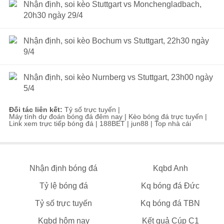
Nhận định, soi kèo Stuttgart vs Monchengladbach,
20h30 ngày 29/4
Nhận định, soi kèo Bochum vs Stuttgart, 22h30 ngày
9/4
Nhận định, soi kèo Nurnberg vs Stuttgart, 23h00 ngày
5/4
Đối tác liên kết:
Tỷ số trực tuyến
|
Máy tính dự đoán bóng đá đêm nay
|
Kèo bóng đá trực tuyến
|
Link xem trực tiếp bóng đá
|
188BET
|
jun88
|
Top nhà cái
Nhận định bóng đá
Kqbd Anh
Tỷ lệ bóng đá
Kq bóng đá Đức
Tỷ số trực tuyến
Kq bóng đá TBN
Kqbd hôm nay
Kết quả Cúp C1