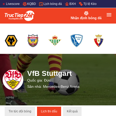
Livescore
KQBD
Lịch bóng đá
BXH
Tỷ lệ Kèo
Nhận định bóng đá
VfB Stuttgart
Quốc gia: Đức
Sân nhà: Mercedes-Benz Arena
Tin tức đội bóng
Lịch thi đấu
Kết quả