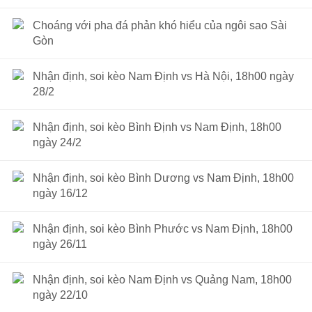
Choáng với pha đá phản khó hiểu của ngôi sao Sài
Gòn
Nhận định, soi kèo Nam Định vs Hà Nội, 18h00 ngày
28/2
Nhận định, soi kèo Bình Định vs Nam Định, 18h00
ngày 24/2
Nhận định, soi kèo Bình Dương vs Nam Định, 18h00
ngày 16/12
Nhận định, soi kèo Bình Phước vs Nam Định, 18h00
ngày 26/11
Nhận định, soi kèo Nam Định vs Quảng Nam, 18h00
ngày 22/10