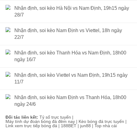
Nhận định, soi kèo Hà Nội vs Nam Định, 19h15 ngày
28/7
Nhận định, soi kèo Nam Định vs Viettel, 18h ngày
22/7
Nhận định, soi kèo Thanh Hóa vs Nam Định, 18h00
ngày 16/7
Nhận định, soi kèo Viettel vs Nam Định, 19h15 ngày
11/7
Nhận định, soi kèo Nam Định vs Thanh Hóa, 18h00
ngày 24/6
Đối tác liên kết:
Tỷ số trực tuyến
|
Máy tính dự đoán bóng đá đêm nay
|
Kèo bóng đá trực tuyến
|
Link xem trực tiếp bóng đá
|
188BET
|
jun88
|
Top nhà cái