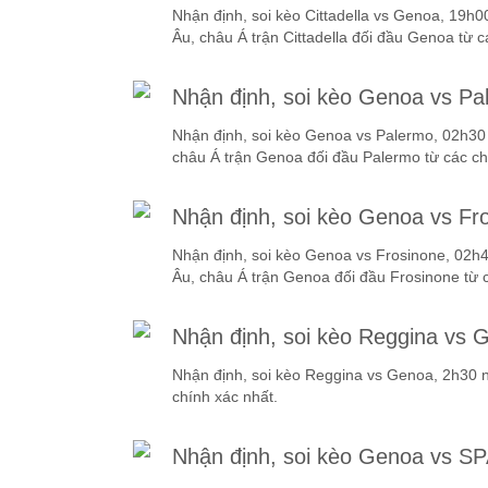
Nhận định, soi kèo Cittadella vs Genoa, 19h00
Âu, châu Á trận Cittadella đối đầu Genoa từ 
Nhận định, soi kèo Genoa vs Pa
Nhận định, soi kèo Genoa vs Palermo, 02h30 n
châu Á trận Genoa đối đầu Palermo từ các c
Nhận định, soi kèo Genoa vs Fr
Nhận định, soi kèo Genoa vs Frosinone, 02h45
Âu, châu Á trận Genoa đối đầu Frosinone từ 
Nhận định, soi kèo Reggina vs 
Nhận định, soi kèo Reggina vs Genoa, 2h30 ng
chính xác nhất.
Nhận định, soi kèo Genoa vs S