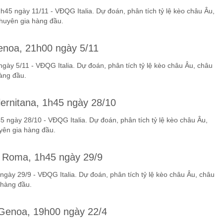
h45 ngày 11/11 - VĐQG Italia. Dự đoán, phân tích tỷ lệ kèo châu Âu,
huyên gia hàng đầu.
Genoa, 21h00 ngày 5/11
ngày 5/11 - VĐQG Italia. Dự đoán, phân tích tỷ lệ kèo châu Âu, châu
hàng đầu.
lernitana, 1h45 ngày 28/10
5 ngày 28/10 - VĐQG Italia. Dự đoán, phân tích tỷ lệ kèo châu Âu,
yên gia hàng đầu.
S Roma, 1h45 ngày 29/9
gày 29/9 - VĐQG Italia. Dự đoán, phân tích tỷ lệ kèo châu Âu, châu
 hàng đầu.
s Genoa, 19h00 ngày 22/4