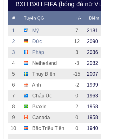
BXH BXH FIFA (bóng đá nữ Việt Nam)
#
Tuyển QG
+/-
Điểm
1
Mỹ
7
2181
2
Đức
12
2090
3
Pháp
3
2036
4
Netherland
-3
2032
5
Thụy Điển
-15
2007
6
Anh
-2
1999
7
Châu Úc
0
1963
8
Braxin
2
1958
9
Canada
0
1958
10
Bắc Triều Tiên
0
1940