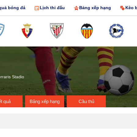
quả bóng đá
Lịch thi đấu
Bảng xếp hạng
Kèo 
rraris Stadio
t quả
Bảng xếp hạng
Cầu thủ