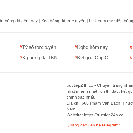
án bóng đá đêm nay
|
Kèo bóng đá trực tuyến
|
Link xem trực tiếp bón
#
Tỷ số trực tuyến
#
Kqbd hôm nay
#
c
#
Kq bóng đá TBN
#
Kết quả Cúp C1
#
tructiep24h.co - Chuyên trang nhậ
nhật nhanh nhất lịch thi đấu, kết q
chính xác nhất.
Địa chỉ: 666 Phạm Văn Bạch, Phườ
Nam
Website: https://tructiep24h.co
Quảng cáo liên hệ telegram: