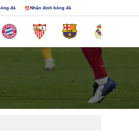
bóng đá
Nhận định bóng đá