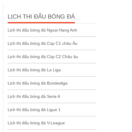
LỊCH THI ĐẤU BÓNG ĐÁ
Lịch thi đấu bóng đá Ngoại Hạng Anh
Lịch thi đấu bóng đá Cúp C1 châu Âu
Lịch thi đấu bóng đá Cúp C2 Châu âu
Lịch thi đấu bóng đá La Liga
Lịch thi đấu bóng đá Bundesliga
Lịch thi đấu bóng đá Serie A
Lịch thi đấu bóng đá Ligue 1
Lịch thi đấu bóng đá V-League