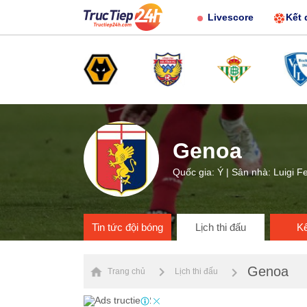
Livescore
Kết 
Genoa
Quốc gia: Ý | Sân nhà: Luigi Fe
Tin tức đội bóng
Lịch thi đấu
Kế
Genoa
Trang chủ
Lịch thi đấu