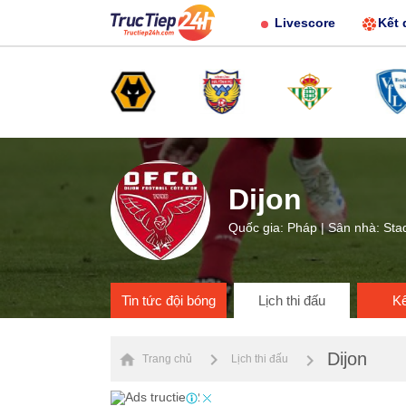
Livescore
Kết 
Dijon
Quốc gia: Pháp | Sân nhà: St
Tin tức đội bóng
Lịch thi đấu
Kế
Dijon
Trang chủ
Lịch thi đấu