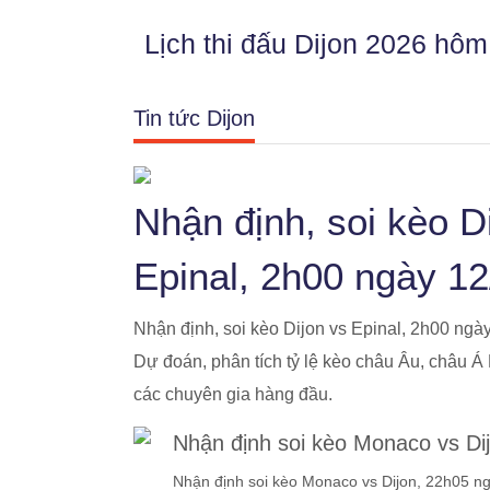
Lịch thi đấu Dijon 2026 hôm
Tin tức Dijon
Nhận định, soi kèo D
Epinal, 2h00 ngày 12
Nhận định, soi kèo Dijon vs Epinal, 2h00 ngà
Dự đoán, phân tích tỷ lệ kèo châu Âu, châu Á 
các chuyên gia hàng đầu.
Nhận định soi kèo Monaco vs Di
Nhận định soi kèo Monaco vs Dijon, 22h05 ng