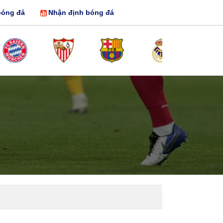
bóng đá
Nhận định bóng đá