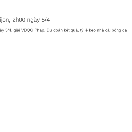
ijon, 2h00 ngày 5/4
gày 5/4, giải VĐQG Pháp. Dự đoán kết quả, tỷ lệ kèo nhà cái bóng đá