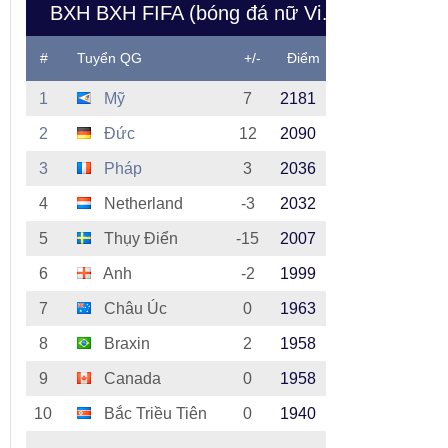
BXH BXH FIFA (bóng đá nữ Việt Nam)
#
Tuyển QG
+/-
Điểm
1
Mỹ
7
2181
2
Đức
12
2090
3
Pháp
3
2036
4
Netherland
-3
2032
5
Thụy Điển
-15
2007
6
Anh
-2
1999
7
Châu Úc
0
1963
8
Braxin
2
1958
9
Canada
0
1958
10
Bắc Triều Tiên
0
1940