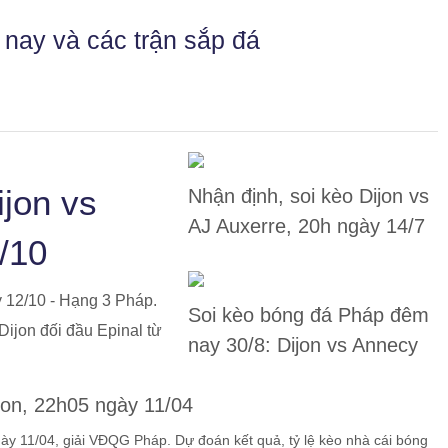
 nay và các trận sắp đá
ijon vs
Nhận định, soi kèo Dijon vs
AJ Auxerre, 20h ngày 14/7
/10
y 12/10 - Hạng 3 Pháp.
Soi kèo bóng đá Pháp đêm
Dijon đối đầu Epinal từ
nay 30/8: Dijon vs Annecy
jon, 22h05 ngày 11/04
ày 11/04, giải VĐQG Pháp. Dự đoán kết quả, tỷ lệ kèo nhà cái bóng