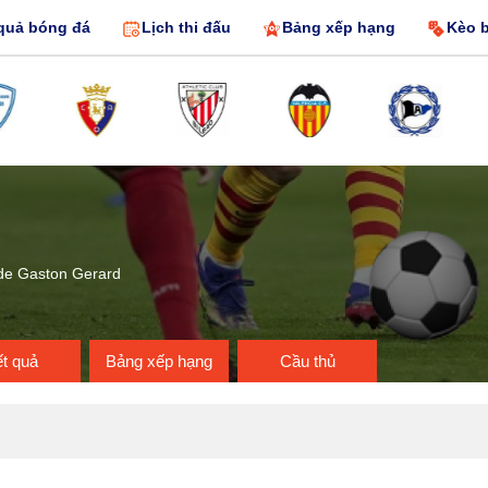
quả bóng đá
Lịch thi đấu
Bảng xếp hạng
Kèo 
ade Gaston Gerard
t quả
Bảng xếp hạng
Cầu thủ