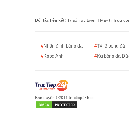
Đối tác liên kết:
Tỷ số trực tuyến
|
Máy tính dự đo
#
Nhận định bóng đá
#
Tỷ lệ bóng đá
#
Kqbd Anh
#
Kq bóng đá Đứ
Bản quyền ©2011 tructiep24h.co