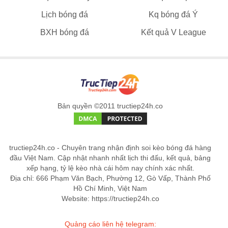
Lịch bóng đá
Kq bóng đá Ý
BXH bóng đá
Kết quả V League
Bản quyền ©2011 tructiep24h.co
tructiep24h.co - Chuyên trang nhận định soi kèo bóng đá hàng
đầu Việt Nam. Cập nhật nhanh nhất lịch thi đấu, kết quả, bảng
xếp hạng, tỷ lệ kèo nhà cái hôm nay chính xác nhất.
Địa chỉ: 666 Phạm Văn Bạch, Phường 12, Gò Vấp, Thành Phố
Hồ Chí Minh, Việt Nam
Website: https://tructiep24h.co
Quảng cáo liên hệ telegram: