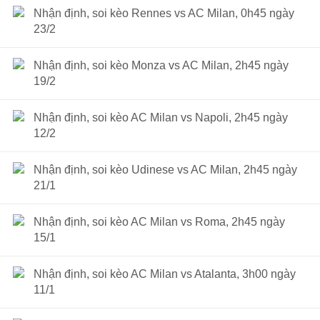
Nhận định, soi kèo Rennes vs AC Milan, 0h45 ngày
23/2
Nhận định, soi kèo Monza vs AC Milan, 2h45 ngày
19/2
Nhận định, soi kèo AC Milan vs Napoli, 2h45 ngày
12/2
Nhận định, soi kèo Udinese vs AC Milan, 2h45 ngày
21/1
Nhận định, soi kèo AC Milan vs Roma, 2h45 ngày
15/1
Nhận định, soi kèo AC Milan vs Atalanta, 3h00 ngày
11/1