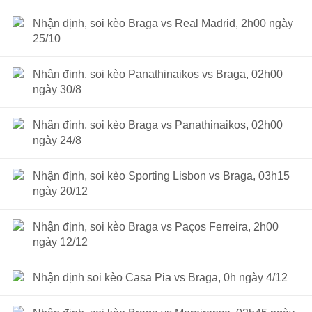
Nhận định, soi kèo Braga vs Real Madrid, 2h00 ngày
25/10
Nhận định, soi kèo Panathinaikos vs Braga, 02h00
ngày 30/8
Nhận định, soi kèo Braga vs Panathinaikos, 02h00
ngày 24/8
Nhận định, soi kèo Sporting Lisbon vs Braga, 03h15
ngày 20/12
Nhận định, soi kèo Braga vs Paços Ferreira, 2h00
ngày 12/12
Nhận định soi kèo Casa Pia vs Braga, 0h ngày 4/12