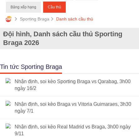
Bảng xếp hạng
Cầu thủ
Sporting Braga
Danh sách cầu thủ
Đội hình, Danh sách cầu thủ Sporting
Braga 2026
Tin tức Sporting Braga
Nhận định, soi kèo Sporting Braga vs Qarabag, 3h00
ngày 16/2
Nhận định, soi kèo Braga vs Vitoria Guimaraes, 3h30
ngày 7/1
Nhận định, soi kèo Real Madrid vs Braga, 3h00 ngày
9/11