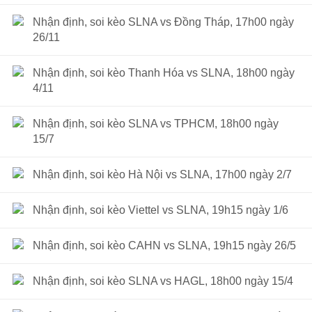
Nhận định, soi kèo SLNA vs Đồng Tháp, 17h00 ngày
26/11
Nhận định, soi kèo Thanh Hóa vs SLNA, 18h00 ngày
4/11
Nhận định, soi kèo SLNA vs TPHCM, 18h00 ngày
15/7
Nhận định, soi kèo Hà Nội vs SLNA, 17h00 ngày 2/7
Nhận định, soi kèo Viettel vs SLNA, 19h15 ngày 1/6
Nhận định, soi kèo CAHN vs SLNA, 19h15 ngày 26/5
Nhận định, soi kèo SLNA vs HAGL, 18h00 ngày 15/4