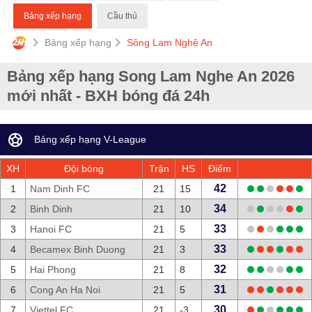
Bảng xếp hạng
Cầu thủ
Bảng xếp hạng
Sông Lam Nghệ An
Bảng xếp hạng Song Lam Nghe An 2026
mới nhất - BXH bóng đá 24h
Bảng xếp hạng V-League
XH
Đội bóng
Trận
HS
Điểm
42
1
Nam Dinh FC
21
15
34
2
Binh Dinh
21
10
33
3
Hanoi FC
21
5
33
4
Becamex Binh Duong
21
3
32
5
Hai Phong
21
8
31
6
Cong An Ha Noi
21
5
30
7
Viettel FC
21
-3