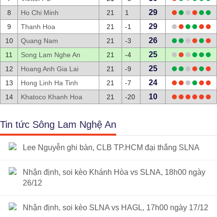
29
8
Ho Chi Minh
21
1
29
9
Thanh Hoa
21
-1
26
10
Quang Nam
21
-3
25
11
Song Lam Nghe An
21
-4
25
12
Hoang Anh Gia Lai
21
-9
24
13
Hong Linh Ha Tinh
21
-7
10
14
Khatoco Khanh Hoa
21
-20
Tin tức Sông Lam Nghệ An
Lee Nguyễn ghi bàn, CLB TP.HCM đại thắng SLNA
Nhận định, soi kèo Khánh Hòa vs SLNA, 18h00 ngày
26/12
Nhận định, soi kèo SLNA vs HAGL, 17h00 ngày 17/12