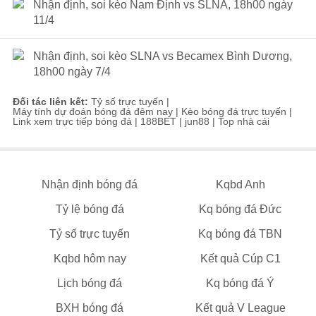
Nhận định, soi kèo Nam Định vs SLNA, 18h00 ngày
11/4
Nhận định, soi kèo SLNA vs Becamex Bình Dương,
18h00 ngày 7/4
Đối tác liên kết:
Tỷ số trực tuyến
|
Máy tính dự đoán bóng đá đêm nay
|
Kèo bóng đá trực tuyến
|
Link xem trực tiếp bóng đá
|
188BET
|
jun88
|
Top nhà cái
Nhận định bóng đá
Kqbd Anh
Tỷ lệ bóng đá
Kq bóng đá Đức
Tỷ số trực tuyến
Kq bóng đá TBN
Kqbd hôm nay
Kết quả Cúp C1
Lịch bóng đá
Kq bóng đá Ý
BXH bóng đá
Kết quả V League