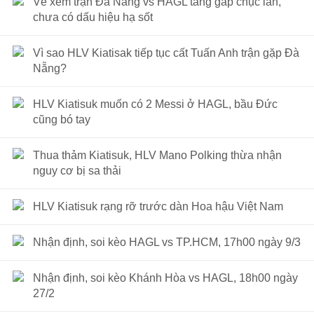
Vé xem trận Đà Nẵng vs HAGL tăng gấp chục lần,
chưa có dấu hiệu hạ sốt
Vì sao HLV Kiatisak tiếp tục cất Tuấn Anh trận gặp Đà
Nẵng?
HLV Kiatisuk muốn có 2 Messi ở HAGL, bầu Đức
cũng bó tay
Thua thảm Kiatisuk, HLV Mano Polking thừa nhận
nguy cơ bị sa thải
HLV Kiatisuk rạng rỡ trước dàn Hoa hậu Việt Nam
Nhận định, soi kèo HAGL vs TP.HCM, 17h00 ngày 9/3
Nhận định, soi kèo Khánh Hòa vs HAGL, 18h00 ngày
27/2