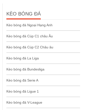
KÈO BÓNG ĐÁ
Kèo bóng đá Ngoại Hạng Anh
Kèo bóng đá Cúp C1 châu Âu
Kèo bóng đá Cúp C2 Châu âu
Kèo bóng đá La Liga
Kèo bóng đá Bundesliga
Kèo bóng đá Serie A
Kèo bóng đá Ligue 1
Kèo bóng đá V-League