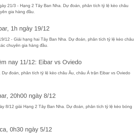
gày 21/3 - Hạng 2 Tây Ban Nha. Dự đoán, phân tích tỷ lệ kèo châu
uyên gia hàng đầu.
bar, 1h ngày 19/12
19/12 - Giải hạng hai Tây Ban Nha. Dự đoán, phân tích tỷ lệ kèo châu
ừ các chuyên gia hàng đầu.
m nay 11/12: Eibar vs Oviedo
Dự đoán, phân tích tỷ lệ kèo châu Âu, châu Á trận Eibar vs Oviedo
bar, 20h00 ngày 8/12
ày 8/12 giải Hạng 2 Tây Ban Nha. Dự đoán, phân tích tỷ lệ kèo bóng
sca, 0h30 ngày 5/12