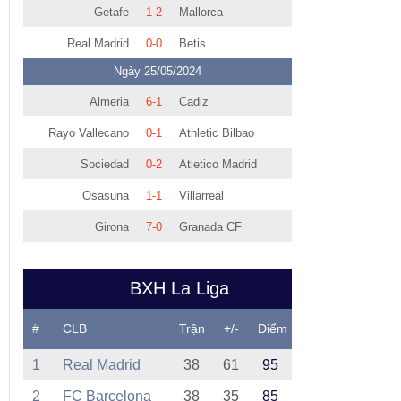
Getafe
1-2
Mallorca
Real Madrid
0-0
Betis
Ngày 25/05/2024
Almeria
6-1
Cadiz
Rayo Vallecano
0-1
Athletic Bilbao
Sociedad
0-2
Atletico Madrid
Osasuna
1-1
Villarreal
Girona
7-0
Granada CF
BXH La Liga
#
CLB
Trận
+/-
Điểm
1
Real Madrid
38
61
95
2
FC Barcelona
38
35
85