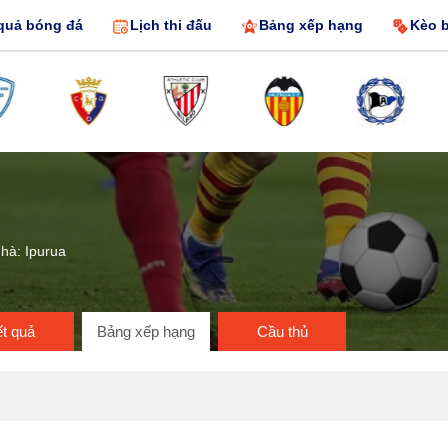
quả bóng đá
Lịch thi đấu
Bảng xếp hạng
Kèo 
hà: Ipurua
t quả
Bảng xếp hạng
Cầu thủ