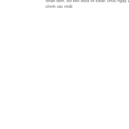
Nhận định, soi kèo Ibiza vs Eibar, 0h00 ngày
chính xác nhất.