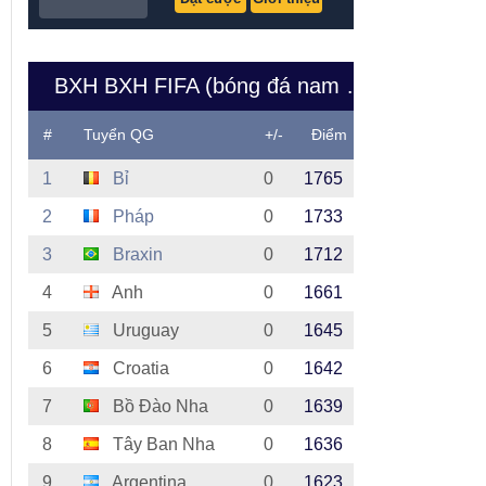
BXH BXH FIFA (bóng đá nam Việt Nam)
#
Tuyển QG
+/-
Điểm
1
Bỉ
0
1765
2
Pháp
0
1733
3
Braxin
0
1712
4
Anh
0
1661
5
Uruguay
0
1645
6
Croatia
0
1642
7
Bồ Đào Nha
0
1639
8
Tây Ban Nha
0
1636
9
Argentina
0
1623