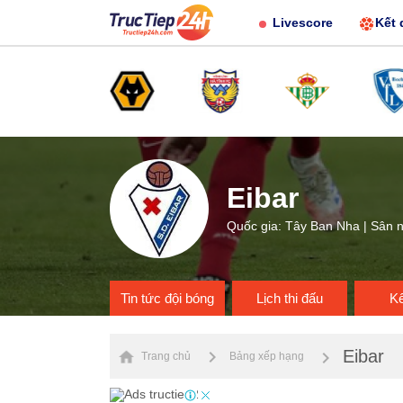
Livescore
Kết 
Eibar
Quốc gia: Tây Ban Nha | Sân n
Tin tức đội bóng
Lịch thi đấu
Kế
Eibar
Trang chủ
Bảng xếp hạng