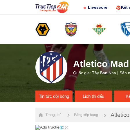
Livescore
Kết 
Atletico Mad
Quốc gia: Tây Ban Nha | Sân 
Tin tức đội bóng
Lịch thi đấu
Kế
Atletic
Trang chủ
Bảng xếp hạng