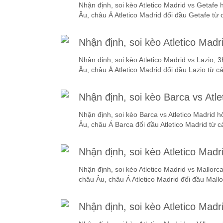
Nhận định, soi kèo Atletico Madrid vs Getafe
Âu, châu Á Atletico Madrid đối đầu Getafe từ 
Nhận định, soi kèo Atletico Madr
Nhận định, soi kèo Atletico Madrid vs Lazio,
Âu, châu Á Atletico Madrid đối đầu Lazio từ 
Nhận định, soi kèo Barca vs Atl
Nhận định, soi kèo Barca vs Atletico Madrid 
Âu, châu Á Barca đối đầu Atletico Madrid từ c
Nhận định, soi kèo Atletico Madr
Nhận định, soi kèo Atletico Madrid vs Mallorc
châu Âu, châu Á Atletico Madrid đối đầu Mallo
Nhận định, soi kèo Atletico Madri