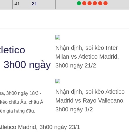
21
-41
letico
Nhận định, soi kèo Inter
Milan vs Atletico Madrid,
, 3h00 ngày
3h00 ngày 21/2
Nhận định, soi kèo Atletico
na, 3h00 ngày 18/3 -
Madrid vs Rayo Vallecano,
 kèo châu Âu, châu Á
3h00 ngày 1/2
yên gia hàng đầu.
tletico Madrid, 3h00 ngày 23/1