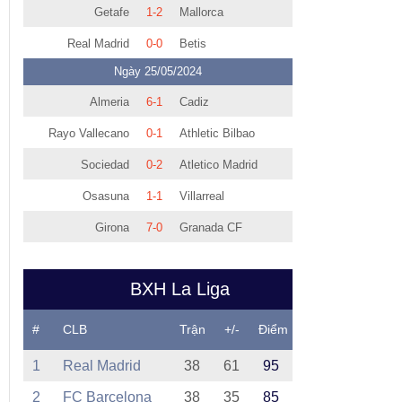
Getafe
1-2
Mallorca
Real Madrid
0-0
Betis
Ngày 25/05/2024
Almeria
6-1
Cadiz
Rayo Vallecano
0-1
Athletic Bilbao
Sociedad
0-2
Atletico Madrid
Osasuna
1-1
Villarreal
Girona
7-0
Granada CF
BXH La Liga
#
CLB
Trận
+/-
Điểm
1
Real Madrid
38
61
95
2
FC Barcelona
38
35
85