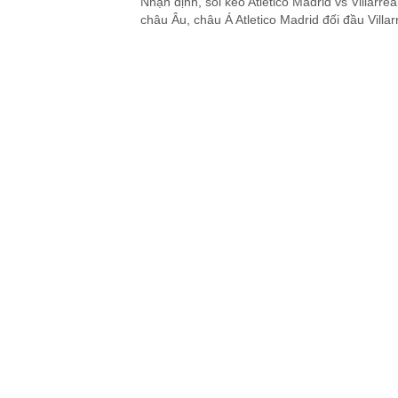
Nhận định, soi kèo Atletico Madrid vs Villarr
châu Âu, châu Á Atletico Madrid đối đầu Villar