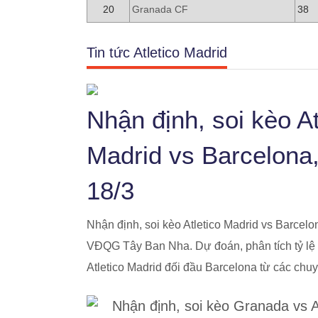
20
Granada CF
38
Tin tức Atletico Madrid
Nhận định, soi kèo At
Madrid vs Barcelona
18/3
Nhận định, soi kèo Atletico Madrid vs Barcelo
VĐQG Tây Ban Nha. Dự đoán, phân tích tỷ lệ
Atletico Madrid đối đầu Barcelona từ các chu
Nhận định, soi kèo Granada vs A