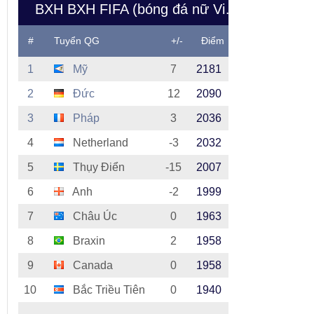
BXH BXH FIFA (bóng đá nữ Việt Nam)
#
Tuyển QG
+/-
Điểm
1
Mỹ
7
2181
2
Đức
12
2090
3
Pháp
3
2036
4
Netherland
-3
2032
5
Thụy Điển
-15
2007
6
Anh
-2
1999
7
Châu Úc
0
1963
8
Braxin
2
1958
9
Canada
0
1958
10
Bắc Triều Tiên
0
1940