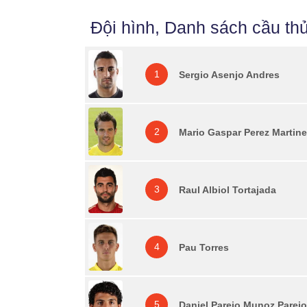
Đội hình, Danh sách cầu thủ
1
Sergio Asenjo Andres
2
Mario Gaspar Perez Martine
3
Raul Albiol Tortajada
4
Pau Torres
5
Daniel Parejo Munoz,Parejo