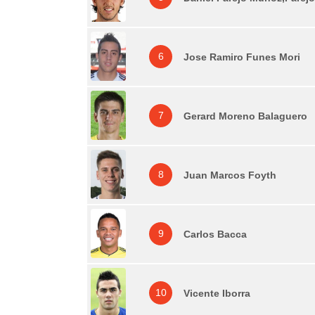
6
Jose Ramiro Funes Mori
7
Gerard Moreno Balaguero
8
Juan Marcos Foyth
9
Carlos Bacca
10
Vicente Iborra