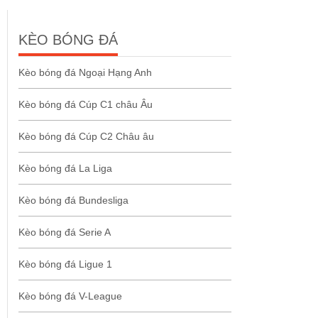
KÈO BÓNG ĐÁ
Kèo bóng đá Ngoại Hạng Anh
Kèo bóng đá Cúp C1 châu Âu
Kèo bóng đá Cúp C2 Châu âu
Kèo bóng đá La Liga
Kèo bóng đá Bundesliga
Kèo bóng đá Serie A
Kèo bóng đá Ligue 1
Kèo bóng đá V-League