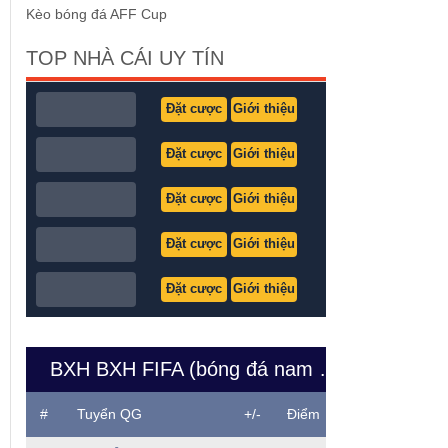
Kèo bóng đá AFF Cup
TOP NHÀ CÁI UY TÍN
Đặt cược
Giới thiệu
Đặt cược
Giới thiệu
Đặt cược
Giới thiệu
Đặt cược
Giới thiệu
Đặt cược
Giới thiệu
BXH BXH FIFA (bóng đá nam Việt Nam)
#
Tuyển QG
+/-
Điểm