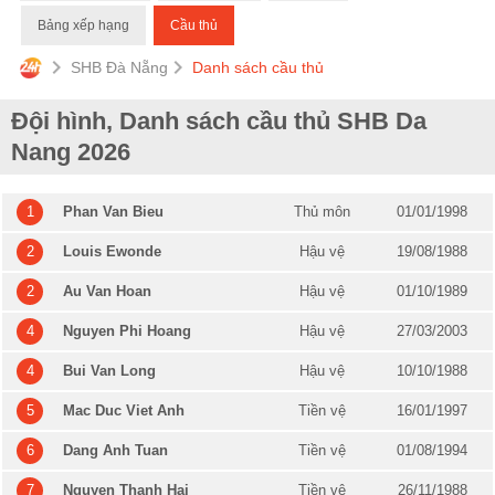
Bảng xếp hạng
Cầu thủ
SHB Đà Nẵng
Danh sách cầu thủ
Đội hình, Danh sách cầu thủ SHB Da
Nang 2026
1
Phan Van Bieu
Thủ môn
01/01/1998
2
Louis Ewonde
Hậu vệ
19/08/1988
2
Au Van Hoan
Hậu vệ
01/10/1989
4
Nguyen Phi Hoang
Hậu vệ
27/03/2003
4
Bui Van Long
Hậu vệ
10/10/1988
5
Mac Duc Viet Anh
Tiền vệ
16/01/1997
6
Dang Anh Tuan
Tiền vệ
01/08/1994
7
Nguyen Thanh Hai
Tiền vệ
26/11/1988