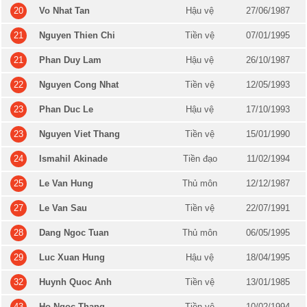
20
Vo Nhat Tan
Hậu vệ
27/06/1987
21
Nguyen Thien Chi
Tiền vệ
07/01/1995
21
Phan Duy Lam
Hậu vệ
26/10/1987
22
Nguyen Cong Nhat
Tiền vệ
12/05/1993
23
Phan Duc Le
Hậu vệ
17/10/1993
23
Nguyen Viet Thang
Tiền vệ
15/01/1990
24
Ismahil Akinade
Tiền đạo
11/02/1994
25
Le Van Hung
Thủ môn
12/12/1987
27
Le Van Sau
Tiền vệ
22/07/1991
28
Dang Ngoc Tuan
Thủ môn
06/05/1995
29
Luc Xuan Hung
Hậu vệ
18/04/1995
32
Huynh Quoc Anh
Tiền vệ
13/01/1985
43
Ho Ngoc Thang
Tiền vệ
10/02/1994