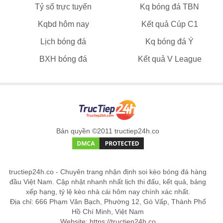
Tỷ số trực tuyến
Kq bóng đá TBN
Kqbd hôm nay
Kết quả Cúp C1
Lịch bóng đá
Kq bóng đá Ý
BXH bóng đá
Kết quả V League
Bản quyền ©2011 tructiep24h.co
tructiep24h.co - Chuyên trang nhận định soi kèo bóng đá hàng
đầu Việt Nam. Cập nhật nhanh nhất lịch thi đấu, kết quả, bảng
xếp hạng, tỷ lệ kèo nhà cái hôm nay chính xác nhất.
Địa chỉ: 666 Phạm Văn Bạch, Phường 12, Gò Vấp, Thành Phố
Hồ Chí Minh, Việt Nam
Website: https://tructiep24h.co