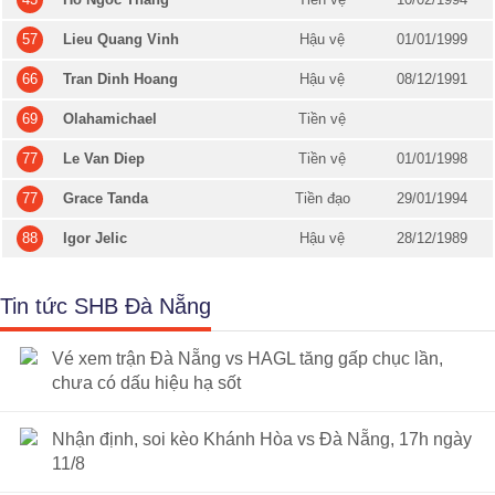
57
Lieu Quang Vinh
Hậu vệ
01/01/1999
66
Tran Dinh Hoang
Hậu vệ
08/12/1991
69
Olahamichael
Tiền vệ
77
Le Van Diep
Tiền vệ
01/01/1998
77
Grace Tanda
Tiền đạo
29/01/1994
88
Igor Jelic
Hậu vệ
28/12/1989
Tin tức SHB Đà Nẵng
Vé xem trận Đà Nẵng vs HAGL tăng gấp chục lần,
chưa có dấu hiệu hạ sốt
Nhận định, soi kèo Khánh Hòa vs Đà Nẵng, 17h ngày
11/8