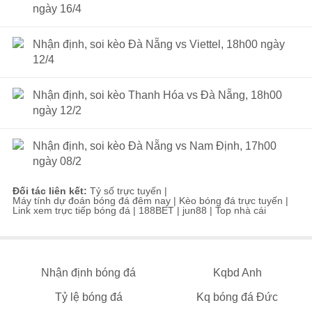
ngày 16/4
Nhận định, soi kèo Đà Nẵng vs Viettel, 18h00 ngày
12/4
Nhận định, soi kèo Thanh Hóa vs Đà Nẵng, 18h00
ngày 12/2
Nhận định, soi kèo Đà Nẵng vs Nam Định, 17h00
ngày 08/2
Đối tác liên kết:
Tỷ số trực tuyến
|
Máy tính dự đoán bóng đá đêm nay
|
Kèo bóng đá trực tuyến
|
Link xem trực tiếp bóng đá
|
188BET
|
jun88
|
Top nhà cái
Nhận định bóng đá
Kqbd Anh
Tỷ lệ bóng đá
Kq bóng đá Đức