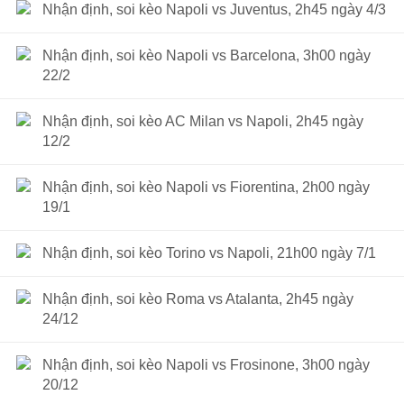
Nhận định, soi kèo Napoli vs Juventus, 2h45 ngày 4/3
Nhận định, soi kèo Napoli vs Barcelona, 3h00 ngày
22/2
Nhận định, soi kèo AC Milan vs Napoli, 2h45 ngày
12/2
Nhận định, soi kèo Napoli vs Fiorentina, 2h00 ngày
19/1
Nhận định, soi kèo Torino vs Napoli, 21h00 ngày 7/1
Nhận định, soi kèo Roma vs Atalanta, 2h45 ngày
24/12
Nhận định, soi kèo Napoli vs Frosinone, 3h00 ngày
20/12