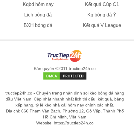
Kqbd hôm nay
Kết quả Cúp C1
Lịch bóng đá
Kq bóng đá Ý
BXH bóng đá
Kết quả V League
Bản quyền ©2011 tructiep24h.co
tructiep24h.co - Chuyên trang nhận định soi kèo bóng đá hàng
đầu Việt Nam. Cập nhật nhanh nhất lịch thi đấu, kết quả, bảng
xếp hạng, tỷ lệ kèo nhà cái hôm nay chính xác nhất.
Địa chỉ: 666 Phạm Văn Bạch, Phường 12, Gò Vấp, Thành Phố
Hồ Chí Minh, Việt Nam
Website: https://tructiep24h.co