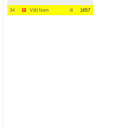
34
Việt Nam
-8
1657