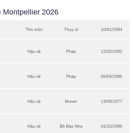
 Montpellier 2026
Thủ môn
Thụy sĩ
10/01/1994
Hậu vệ
Pháp
12/02/1992
Hậu vệ
Pháp
05/04/1985
Hậu vệ
Braxin
13/09/1977
Hậu vệ
Bồ Đào Nha
01/10/1990