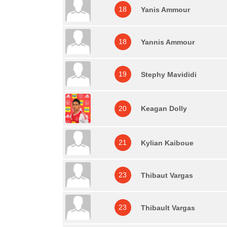
18
Yanis Ammour
18
Yannis Ammour
19
Stephy Mavididi
20
Keagan Dolly
21
Kylian Kaiboue
23
Thibaut Vargas
23
Thibault Vargas