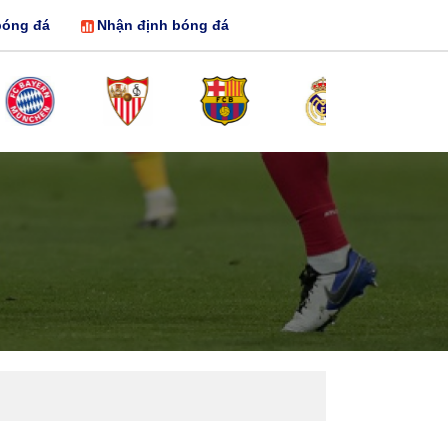
bóng đá
Nhận định bóng đá