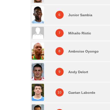
6
Junior Sambia
7
Mihailo Ristic
8
Ambroise Oyongo
9
Andy Delort
10
Gaetan Laborde