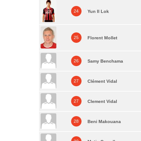
24
Yun Il Lok
25
Florent Mollet
26
Samy Benchama
27
Clément Vidal
27
Clement Vidal
28
Beni Makouana