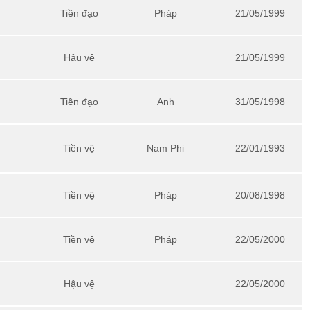
Tiền đạo
Pháp
21/05/1999
Hậu vệ
21/05/1999
Tiền đạo
Anh
31/05/1998
Tiền vệ
Nam Phi
22/01/1993
Tiền vệ
Pháp
20/08/1998
Tiền vệ
Pháp
22/05/2000
Hậu vệ
22/05/2000