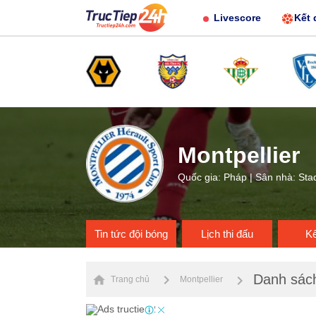
Livescore
Kết 
Montpellier
Quốc gia: Pháp | Sân nhà: Sta
Tin tức đội bóng
Lịch thi đấu
Kế
Danh sách
Trang chủ
Montpellier