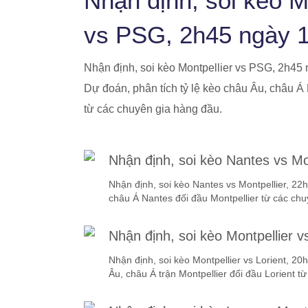
Nhận định, soi kèo M
vs PSG, 2h45 ngày 1
Nhận định, soi kèo Montpellier vs PSG, 2h45
Dự đoán, phân tích tỷ lệ kèo châu Âu, châu Á
từ các chuyên gia hàng đầu.
Nhận định, soi kèo Nantes vs Mo
Nhận định, soi kèo Nantes vs Montpellier, 22
châu Á Nantes đối đầu Montpellier từ các chu
Nhận định, soi kèo Montpellier v
Nhận định, soi kèo Montpellier vs Lorient, 2
Âu, châu Á trận Montpellier đối đầu Lorient t