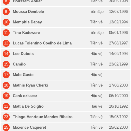
8
Houssem Aouar
Tiền vệ
30/06/1998
9
Moussa Dembele
Tiền đạo
12/07/1996
10
Memphis Depay
Tiền vệ
13/02/1994
11
Tino Kadewere
Tiền đạo
05/01/1996
12
Lucas Tolentino Coelho de Lima
Tiền vệ
27/08/1997
14
Leo Dubois
Hậu vệ
14/09/1994
15
Camilo
Tiền vệ
23/02/1999
17
Malo Gusto
Hậu vệ
18
Mathis Ryan Cherki
Tiền vệ
17/08/2003
19
Cenk ozkacar
Hậu vệ
06/10/2000
22
Mattia De Sciglio
Hậu vệ
20/10/1992
23
Thiago Henrique Mendes Ribeiro
Tiền vệ
15/03/1992
25
Maxence Caqueret
Tiền vệ
15/02/2000