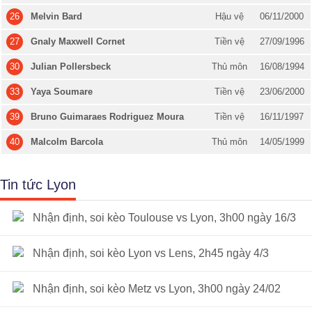
26
Melvin Bard
Hậu vệ
06/11/2000
27
Gnaly Maxwell Cornet
Tiền vệ
27/09/1996
30
Julian Pollersbeck
Thủ môn
16/08/1994
33
Yaya Soumare
Tiền vệ
23/06/2000
39
Bruno Guimaraes Rodriguez Moura
Tiền vệ
16/11/1997
40
Malcolm Barcola
Thủ môn
14/05/1999
Tin tức Lyon
Nhận định, soi kèo Toulouse vs Lyon, 3h00 ngày 16/3
Nhận định, soi kèo Lyon vs Lens, 2h45 ngày 4/3
Nhận định, soi kèo Metz vs Lyon, 3h00 ngày 24/02