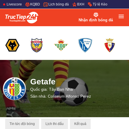
Livescore
KQBD
Lịch bóng đá
BXH
Tỷ lệ Kèo
Nhận định bóng đá
Getafe
Quốc gia: Tây Ban Nha
Sân nhà: Coliseum Alfonso Perez
Tin tức đội bóng
Lịch thi đấu
Kết quả