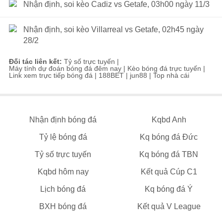
Nhận định, soi kèo Cadiz vs Getafe, 03h00 ngày 11/3
Nhận định, soi kèo Villarreal vs Getafe, 02h45 ngày
28/2
Đối tác liên kết:
Tỷ số trực tuyến
|
Máy tính dự đoán bóng đá đêm nay
|
Kèo bóng đá trực tuyến
|
Link xem trực tiếp bóng đá
|
188BET
|
jun88
|
Top nhà cái
Nhận định bóng đá
Kqbd Anh
Tỷ lệ bóng đá
Kq bóng đá Đức
Tỷ số trực tuyến
Kq bóng đá TBN
Kqbd hôm nay
Kết quả Cúp C1
Lịch bóng đá
Kq bóng đá Ý
BXH bóng đá
Kết quả V League