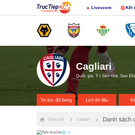
Livescore
Kết 
Cagliari
Quốc gia: Ý | Sân nhà: San El
Tin tức đội bóng
Lịch thi đấu
Kế
Danh sách 
Trang chủ
Cagliari