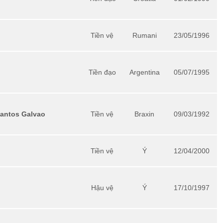
Tiền vệ
Rumani
23/05/1996
Tiền đạo
Argentina
05/07/1995
Santos Galvao
Tiền vệ
Braxin
09/03/1992
Tiền vệ
Ý
12/04/2000
Hậu vệ
Ý
17/10/1997