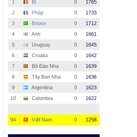
1
Bỉ
0
1765
2
Pháp
0
1733
3
Braxin
0
1712
4
Anh
0
1661
5
Uruguay
0
1645
6
Croatia
0
1642
7
Bồ Đào Nha
0
1639
8
Tây Ban Nha
0
1636
9
Argentina
0
1623
10
Colombia
0
1622
94
Việt Nam
0
1258