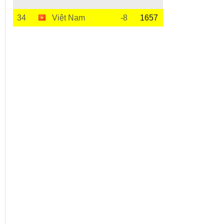
34
Việt Nam
-8
1657