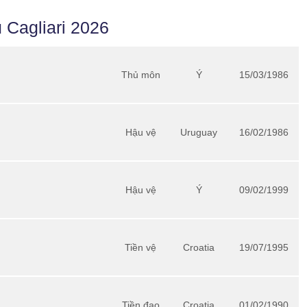
 Cagliari 2026
Thủ môn
Ý
15/03/1986
Hậu vệ
Uruguay
16/02/1986
Hậu vệ
Ý
09/02/1999
Tiền vệ
Croatia
19/07/1995
Tiền đạo
Croatia
01/02/1990