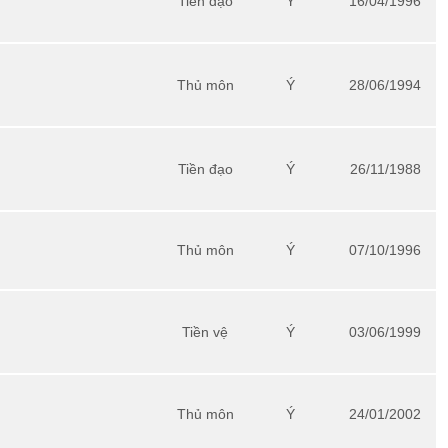
Tiền đạo
Ý
16/04/1996
Thủ môn
Ý
28/06/1994
Tiền đạo
Ý
26/11/1988
Thủ môn
Ý
07/10/1996
Tiền vệ
Ý
03/06/1999
Thủ môn
Ý
24/01/2002