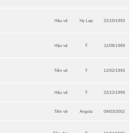
Hậu vệ
Hy Lạp
22/10/1993
Hậu vệ
Ý
11/08/1989
Tiền vệ
Ý
12/02/1993
Hậu vệ
Ý
22/12/1999
Tiền vệ
Angola
09/03/2002