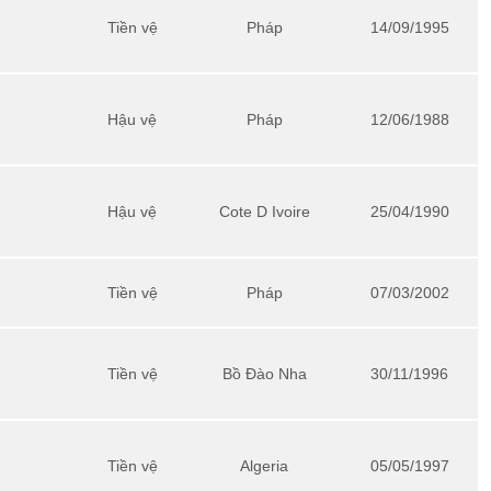
Tiền vệ
Pháp
14/09/1995
Hậu vệ
Pháp
12/06/1988
Hậu vệ
Cote D Ivoire
25/04/1990
Tiền vệ
Pháp
07/03/2002
Tiền vệ
Bồ Đào Nha
30/11/1996
Tiền vệ
Algeria
05/05/1997