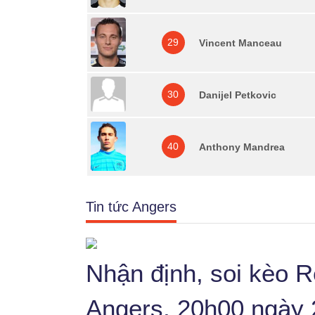
29
Vincent Manceau
30
Danijel Petkovic
40
Anthony Mandrea
Tin tức Angers
Nhận định, soi kèo 
Angers, 20h00 ngày 