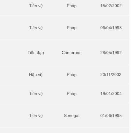
Tiền vệ
Pháp
15/02/2002
Tiền vệ
Pháp
06/04/1993
Tiền đạo
Cameroon
28/05/1992
Hậu vệ
Pháp
20/11/2002
Tiền vệ
Pháp
19/01/2004
Tiền vệ
Senegal
01/06/1995