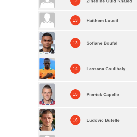
12
Zinedine Ould Khaled
13
Haithem Loucif
13
Sofiane Boufal
14
Lassana Coulibaly
15
Pierrick Capelle
16
Ludovic Butelle