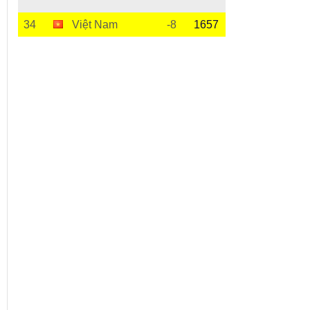
34
Việt Nam
-8
1657