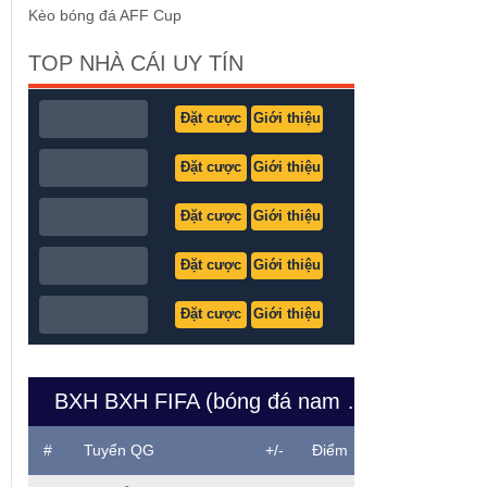
Kèo bóng đá AFF Cup
TOP NHÀ CÁI UY TÍN
Đặt cược
Giới thiệu
Đặt cược
Giới thiệu
Đặt cược
Giới thiệu
Đặt cược
Giới thiệu
Đặt cược
Giới thiệu
BXH BXH FIFA (bóng đá nam Việt Nam)
#
Tuyển QG
+/-
Điểm