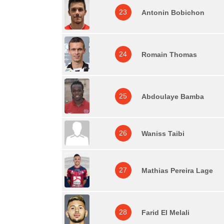
23
Antonin Bobichon
24
Romain Thomas
25
Abdoulaye Bamba
26
Waniss Taibi
27
Mathias Pereira Lage
28
Farid El Melali