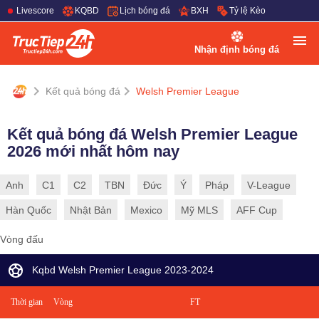
Livescore
KQBD
Lịch bóng đá
BXH
Tỷ lệ Kèo
Nhận định bóng đá
Kết quả bóng đá
Welsh Premier League
Kết quả bóng đá Welsh Premier League
2026 mới nhất hôm nay
Anh
C1
C2
TBN
Đức
Ý
Pháp
V-League
Hàn Quốc
Nhật Bản
Mexico
Mỹ MLS
AFF Cup
Vòng đấu
Kqbd Welsh Premier League 2023-2024
Thời gian
Vòng
FT