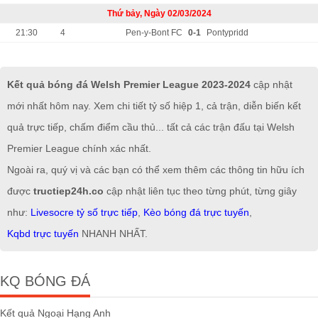
Thứ bảy, Ngày 02/03/2024
21:30
4
Pen-y-Bont FC
0-1
Pontypridd
Kết quả bóng đá Welsh Premier League 2023-2024
cập nhật
mới nhất hôm nay. Xem chi tiết tỷ số hiệp 1, cả trận, diễn biến kết
quả trực tiếp, chấm điểm cầu thủ... tất cả các trận đấu tại Welsh
Premier League chính xác nhất.
Ngoài ra, quý vị và các bạn có thể xem thêm các thông tin hữu ích
được
tructiep24h.co
cập nhật liên tục theo từng phút, từng giây
như:
Livesocre tỷ số trực tiếp
,
Kèo bóng đá trực tuyến
,
Kqbd trực tuyến
NHANH NHẤT.
KQ BÓNG ĐÁ
Kết quả Ngoại Hạng Anh