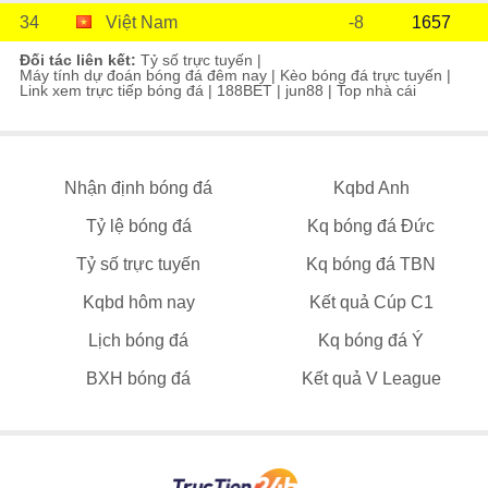
34
Việt Nam
-8
1657
Đối tác liên kết:
Tỷ số trực tuyến
|
Máy tính dự đoán bóng đá đêm nay
|
Kèo bóng đá trực tuyến
|
Link xem trực tiếp bóng đá
|
188BET
|
jun88
|
Top nhà cái
Nhận định bóng đá
Kqbd Anh
Tỷ lệ bóng đá
Kq bóng đá Đức
Tỷ số trực tuyến
Kq bóng đá TBN
Kqbd hôm nay
Kết quả Cúp C1
Lịch bóng đá
Kq bóng đá Ý
BXH bóng đá
Kết quả V League