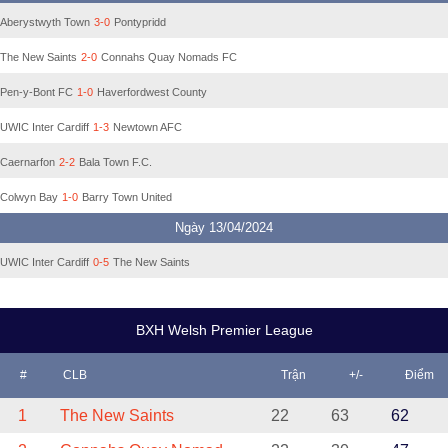
Aberystwyth Town
3-0
Pontypridd
The New Saints
2-0
Connahs Quay Nomads FC
Pen-y-Bont FC
1-0
Haverfordwest County
UWIC Inter Cardiff
1-3
Newtown AFC
Caernarfon
2-2
Bala Town F.C.
Colwyn Bay
1-0
Barry Town United
Ngày 13/04/2024
UWIC Inter Cardiff
0-5
The New Saints
BXH Welsh Premier League
#
CLB
Trận
+/-
Điểm
1
The New Saints
22
63
62