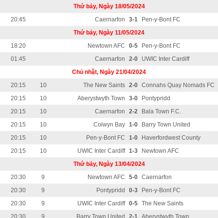
Thứ bảy, Ngày 18/05/2024
20:45
Caernarfon
3-1
Pen-y-Bont FC
Thứ bảy, Ngày 11/05/2024
18:20
Newtown AFC
0-5
Pen-y-Bont FC
01:45
Caernarfon
2-0
UWIC Inter Cardiff
Chủ nhật, Ngày 21/04/2024
20:15
10
The New Saints
2-0
Connahs Quay Nomads FC
20:15
10
Aberystwyth Town
3-0
Pontypridd
20:15
10
Caernarfon
2-2
Bala Town F.C.
20:15
10
Colwyn Bay
1-0
Barry Town United
20:15
10
Pen-y-Bont FC
1-0
Haverfordwest County
20:15
10
UWIC Inter Cardiff
1-3
Newtown AFC
Thứ bảy, Ngày 13/04/2024
20:30
9
Newtown AFC
5-0
Caernarfon
20:30
9
Pontypridd
0-3
Pen-y-Bont FC
20:30
9
UWIC Inter Cardiff
0-5
The New Saints
20:30
9
Barry Town United
2-1
Aberystwyth Town