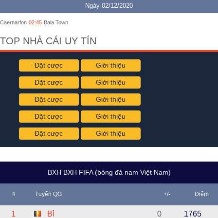
Ngày 02/12/2020
Caernarfon
02:45
Bala Town
TOP NHÀ CÁI UY TÍN
Đặt cược
Giới thiệu
Đặt cược
Giới thiệu
Đặt cược
Giới thiệu
Đặt cược
Giới thiệu
Đặt cược
Giới thiệu
BXH BXH FIFA (bóng đá nam Việt Nam)
#
Tuyển QG
+/-
Điểm
1
Bỉ
0
1765