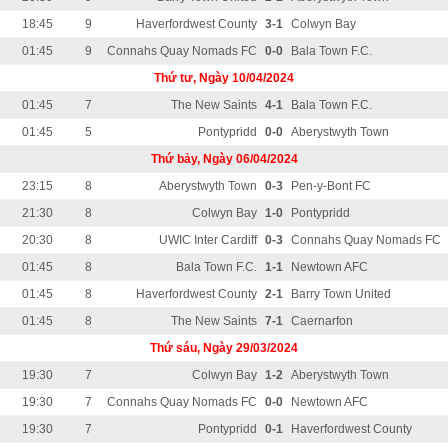
18:45
9
Haverfordwest County
3-1
Colwyn Bay
01:45
9
Connahs Quay Nomads FC
0-0
Bala Town F.C.
Thứ tư, Ngày 10/04/2024
01:45
7
The New Saints
4-1
Bala Town F.C.
01:45
5
Pontypridd
0-0
Aberystwyth Town
Thứ bảy, Ngày 06/04/2024
23:15
8
Aberystwyth Town
0-3
Pen-y-Bont FC
21:30
8
Colwyn Bay
1-0
Pontypridd
20:30
8
UWIC Inter Cardiff
0-3
Connahs Quay Nomads FC
01:45
8
Bala Town F.C.
1-1
Newtown AFC
01:45
8
Haverfordwest County
2-1
Barry Town United
01:45
8
The New Saints
7-1
Caernarfon
Thứ sáu, Ngày 29/03/2024
19:30
7
Colwyn Bay
1-2
Aberystwyth Town
19:30
7
Connahs Quay Nomads FC
0-0
Newtown AFC
19:30
7
Pontypridd
0-1
Haverfordwest County