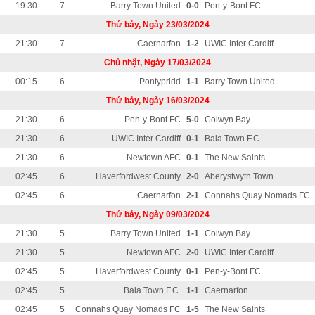
19:30
7
Barry Town United
0-0
Pen-y-Bont FC
Thứ bảy, Ngày 23/03/2024
21:30
7
Caernarfon
1-2
UWIC Inter Cardiff
Chủ nhật, Ngày 17/03/2024
00:15
6
Pontypridd
1-1
Barry Town United
Thứ bảy, Ngày 16/03/2024
21:30
6
Pen-y-Bont FC
5-0
Colwyn Bay
21:30
6
UWIC Inter Cardiff
0-1
Bala Town F.C.
21:30
6
Newtown AFC
0-1
The New Saints
02:45
6
Haverfordwest County
2-0
Aberystwyth Town
02:45
6
Caernarfon
2-1
Connahs Quay Nomads FC
Thứ bảy, Ngày 09/03/2024
21:30
5
Barry Town United
1-1
Colwyn Bay
21:30
5
Newtown AFC
2-0
UWIC Inter Cardiff
02:45
5
Haverfordwest County
0-1
Pen-y-Bont FC
02:45
5
Bala Town F.C.
1-1
Caernarfon
02:45
5
Connahs Quay Nomads FC
1-5
The New Saints