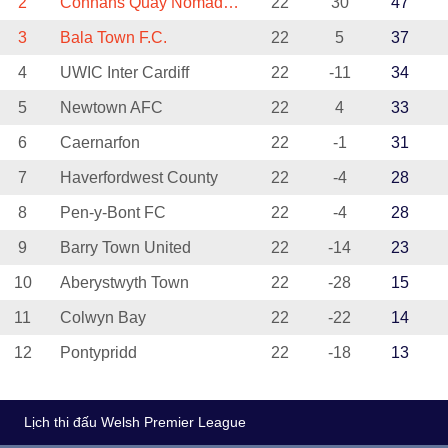
2
Connahs Quay Nomads FC
22
30
47
3
Bala Town F.C.
22
5
37
4
UWIC Inter Cardiff
22
-11
34
5
Newtown AFC
22
4
33
6
Caernarfon
22
-1
31
7
Haverfordwest County
22
-4
28
8
Pen-y-Bont FC
22
-4
28
9
Barry Town United
22
-14
23
10
Aberystwyth Town
22
-28
15
11
Colwyn Bay
22
-22
14
12
Pontypridd
22
-18
13
Lịch thi đấu Welsh Premier League