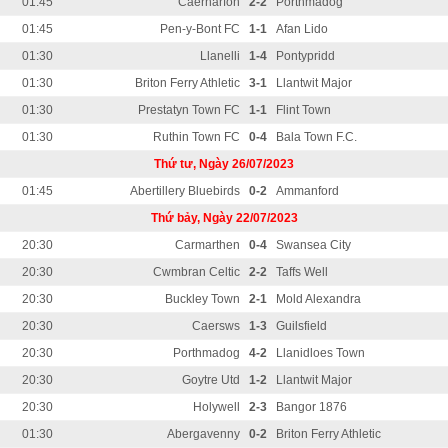
01:45
Caernarfon
2-2
Porthmadog
01:45
Pen-y-Bont FC
1-1
Afan Lido
01:30
Llanelli
1-4
Pontypridd
01:30
Briton Ferry Athletic
3-1
Llantwit Major
01:30
Prestatyn Town FC
1-1
Flint Town
01:30
Ruthin Town FC
0-4
Bala Town F.C.
Thứ tư, Ngày 26/07/2023
01:45
Abertillery Bluebirds
0-2
Ammanford
Thứ bảy, Ngày 22/07/2023
20:30
Carmarthen
0-4
Swansea City
20:30
Cwmbran Celtic
2-2
Taffs Well
20:30
Buckley Town
2-1
Mold Alexandra
20:30
Caersws
1-3
Guilsfield
20:30
Porthmadog
4-2
Llanidloes Town
20:30
Goytre Utd
1-2
Llantwit Major
20:30
Holywell
2-3
Bangor 1876
01:30
Abergavenny
0-2
Briton Ferry Athletic