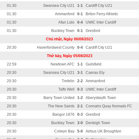
01:30
Swansea City U21
1-1
Cardiff City U21
01:30
Ammanford
0-1
Briton Ferry Athletic
01:30
Afan Lido
0-4
UWIC Inter Cardiff
01:30
Buckley Town
0-1
Gresford
Chủ nhật, Ngày 06/08/2023
20:30
Haverfordwest County
0-4
Cardiff City U21
Thứ bảy, Ngày 05/08/2023
22:59
Newtown AFC
1-1
Guilsfield
20:30
Swansea City U21
3-1
Caerau Ely
20:30
Trefelin
2-2
Ammanford
20:30
Taffs Well
0-3
UWIC Inter Cardiff
20:30
Barry Town United
1-2
Aberystwyth Town
20:30
The New Saints
2-1
Connahs Quay Nomads FC
20:30
Bangor 1876
0-3
Gresford
20:30
Buckley Town
3-0
Denbigh Town
20:30
Colwyn Bay
5-0
Airbus UK Broughton