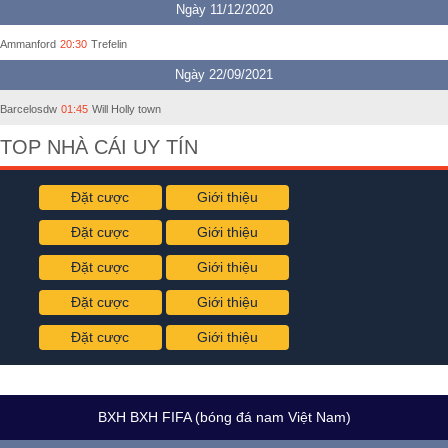
Ngày 11/12/2020
Ammanford
20:30
Trefelin
Ngày 22/09/2021
Barcelosdw
01:45
Will Holly town
TOP NHÀ CÁI UY TÍN
Đặt cược
Giới thiệu
Đặt cược
Giới thiệu
Đặt cược
Giới thiệu
Đặt cược
Giới thiệu
Đặt cược
Giới thiệu
BXH BXH FIFA (bóng đá nam Việt Nam)