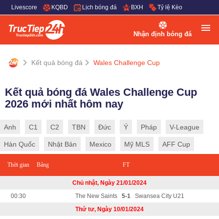
Livescore
KQBD
Lịch bóng đá
BXH
Tỷ lệ Kèo
Nhận định bóng đá
Kết quả bóng đá
Wales Challenge Cup
Kết quả bóng đá Wales Challenge Cup
2026 mới nhất hôm nay
Anh
C1
C2
TBN
Đức
Ý
Pháp
V-League
Hàn Quốc
Nhật Bản
Mexico
Mỹ MLS
AFF Cup
Thời gian
Bảng
FT
Chủ nhật, Ngày 21/01/2024
00:30
The New Saints
5-1
Swansea City U21
Thứ tư, Ngày 10/01/2024