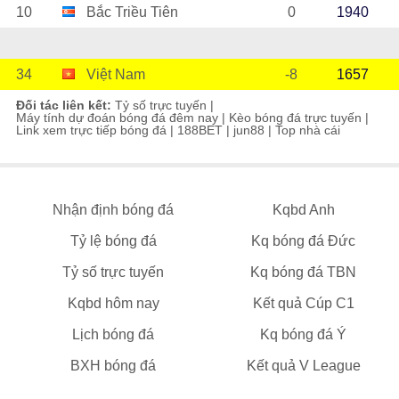
10
Bắc Triều Tiên
0
1940
34
Việt Nam
-8
1657
Đối tác liên kết:
Tỷ số trực tuyến
|
Máy tính dự đoán bóng đá đêm nay
|
Kèo bóng đá trực tuyến
|
Link xem trực tiếp bóng đá
|
188BET
|
jun88
|
Top nhà cái
Nhận định bóng đá
Kqbd Anh
Tỷ lệ bóng đá
Kq bóng đá Đức
Tỷ số trực tuyến
Kq bóng đá TBN
Kqbd hôm nay
Kết quả Cúp C1
Lịch bóng đá
Kq bóng đá Ý
BXH bóng đá
Kết quả V League