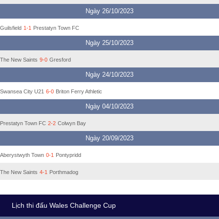
Ngày 26/10/2023
Guilsfield
1-1
Prestatyn Town FC
Ngày 25/10/2023
The New Saints
9-0
Gresford
Ngày 24/10/2023
Swansea City U21
6-0
Briton Ferry Athletic
Ngày 04/10/2023
Prestatyn Town FC
2-2
Colwyn Bay
Ngày 20/09/2023
Aberystwyth Town
0-1
Pontypridd
The New Saints
4-1
Porthmadog
Lịch thi đấu Wales Challenge Cup