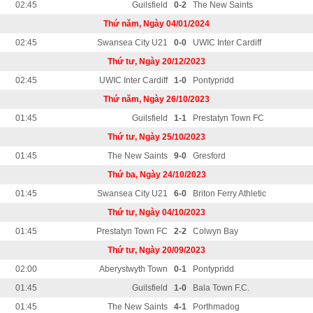
02:45
Guilsfield
0-2
The New Saints
Thứ năm, Ngày 04/01/2024
02:45
Swansea City U21
0-0
UWIC Inter Cardiff
Thứ tư, Ngày 20/12/2023
02:45
UWIC Inter Cardiff
1-0
Pontypridd
Thứ năm, Ngày 26/10/2023
01:45
Guilsfield
1-1
Prestatyn Town FC
Thứ tư, Ngày 25/10/2023
01:45
The New Saints
9-0
Gresford
Thứ ba, Ngày 24/10/2023
01:45
Swansea City U21
6-0
Briton Ferry Athletic
Thứ tư, Ngày 04/10/2023
01:45
Prestatyn Town FC
2-2
Colwyn Bay
Thứ tư, Ngày 20/09/2023
02:00
Aberystwyth Town
0-1
Pontypridd
01:45
Guilsfield
1-0
Bala Town F.C.
01:45
The New Saints
4-1
Porthmadog