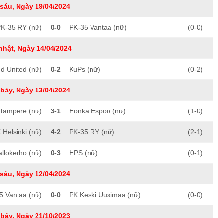
sáu, Ngày 19/04/2024
PK-35 RY (nữ)
0-0
PK-35 Vantaa (nữ)
(0-0)
nhật, Ngày 14/04/2024
nd United (nữ)
0-2
KuPs (nữ)
(0-2)
bảy, Ngày 13/04/2024
 Tampere (nữ)
3-1
Honka Espoo (nữ)
(1-0)
 Helsinki (nữ)
4-2
PK-35 RY (nữ)
(2-1)
allokerho (nữ)
0-3
HPS (nữ)
(0-1)
sáu, Ngày 12/04/2024
5 Vantaa (nữ)
0-0
PK Keski Uusimaa (nữ)
(0-0)
bảy, Ngày 21/10/2023