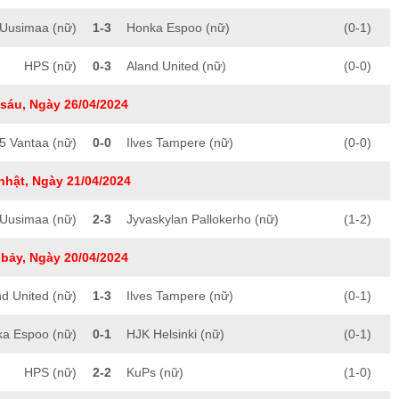
 Uusimaa (nữ)
1-3
Honka Espoo (nữ)
(0-1)
HPS (nữ)
0-3
Aland United (nữ)
(0-0)
sáu, Ngày 26/04/2024
5 Vantaa (nữ)
0-0
Ilves Tampere (nữ)
(0-0)
nhật, Ngày 21/04/2024
 Uusimaa (nữ)
2-3
Jyvaskylan Pallokerho (nữ)
(1-2)
bảy, Ngày 20/04/2024
nd United (nữ)
1-3
Ilves Tampere (nữ)
(0-1)
a Espoo (nữ)
0-1
HJK Helsinki (nữ)
(0-1)
HPS (nữ)
2-2
KuPs (nữ)
(1-0)