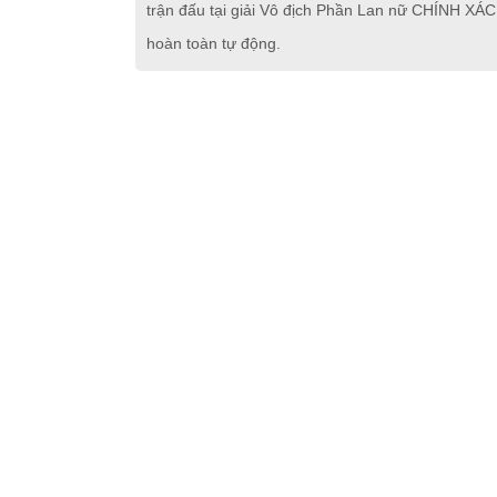
trận đấu tại giải Vô địch Phần Lan nữ CHÍNH XÁC 
hoàn toàn tự động.