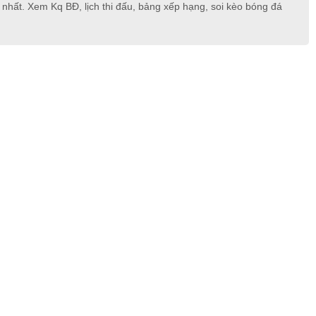
nhất. Xem Kq BĐ, lịch thi đấu, bảng xếp hạng, soi kèo bóng đá