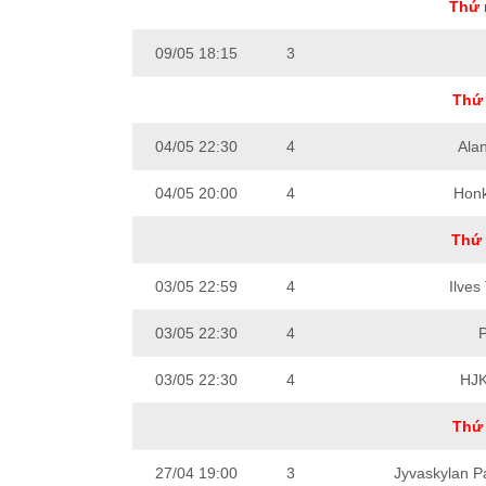
Thứ 
09/05 18:15
3
Thứ 
04/05 22:30
4
Ala
04/05 20:00
4
Honk
Thứ 
03/05 22:59
4
Ilves
03/05 22:30
4
03/05 22:30
4
HJK
Thứ 
27/04 19:00
3
Jyvaskylan P