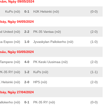
năm, Ngày 09/05/2024
KuPs (nữ)
0-1
HJK Helsinki (nữ)
(0-0)
bảy, Ngày 04/05/2024
nd United (nữ)
2-2
PK-35 Vantaa (nữ)
(2-0)
a Espoo (nữ)
1-0
Jyvaskylan Pallokerho (nữ)
(1-0)
sáu, Ngày 03/05/2024
 Tampere (nữ)
4-0
PK Keski Uusimaa (nữ)
(2-0)
PK-35 RY (nữ)
1-2
KuPs (nữ)
(1-1)
 Helsinki (nữ)
2-0
HPS (nữ)
(2-0)
bảy, Ngày 27/04/2024
allokerho (nữ)
0-1
PK-35 RY (nữ)
(0-0)