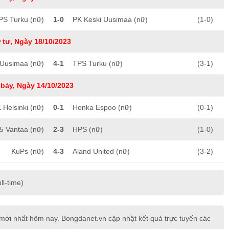
PS Turku (nữ)
1-0
PK Keski Uusimaa (nữ)
(1-0)
 tư, Ngày 18/10/2023
 Uusimaa (nữ)
4-1
TPS Turku (nữ)
(3-1)
bảy, Ngày 14/10/2023
 Helsinki (nữ)
0-1
Honka Espoo (nữ)
(0-1)
5 Vantaa (nữ)
2-3
HPS (nữ)
(1-0)
KuPs (nữ)
4-3
Aland United (nữ)
(3-2)
ll-time)
ới nhất hôm nay. Bongdanet.vn cập nhật kết quả trực tuyến các