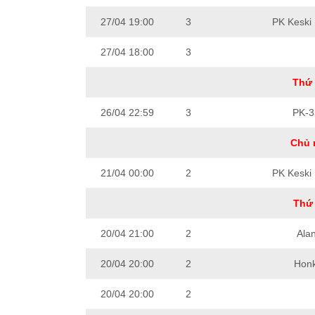
27/04 19:00
3
PK Keski
27/04 18:00
3
Thứ 
26/04 22:59
3
PK-3
Chủ 
21/04 00:00
2
PK Keski
Thứ 
20/04 21:00
2
Ala
20/04 20:00
2
Honk
20/04 20:00
2