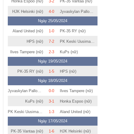
Honka Espoo (nữ)
3-2
PK-35 Vantaa (nữ)
HJK Helsinki (nữ)
4-0
Jyvaskylan Pallokerho (nữ)
Ngày 25/05/2024
Aland United (nữ)
1-0
PK-35 RY (nữ)
HPS (nữ)
7-2
PK Keski Uusimaa (nữ)
Ilves Tampere (nữ)
2-3
KuPs (nữ)
Ngày 19/05/2024
PK-35 RY (nữ)
1-5
HPS (nữ)
Ngày 18/05/2024
Jyvaskylan Pallokerho (nữ)
0-0
Ilves Tampere (nữ)
KuPs (nữ)
3-1
Honka Espoo (nữ)
PK Keski Uusimaa (nữ)
1-3
Aland United (nữ)
Ngày 17/05/2024
PK-35 Vantaa (nữ)
1-6
HJK Helsinki (nữ)