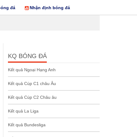
bóng đá
Nhận định bóng đá
KQ BÓNG ĐÁ
Kết quả Ngoại Hạng Anh
Kết quả Cúp C1 châu Âu
Kết quả Cúp C2 Châu âu
Kết quả La Liga
Kết quả Bundesliga