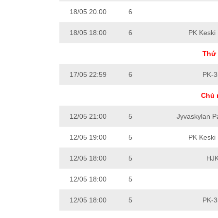
18/05 20:00
6
18/05 18:00
6
PK Keski
Thứ 
17/05 22:59
6
PK-3
Chủ 
12/05 21:00
5
Jyvaskylan P
12/05 19:00
5
PK Keski
12/05 18:00
5
HJK
12/05 18:00
5
12/05 18:00
5
PK-3