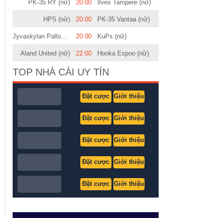
PK-35 RY (nữ)
20:00
Ilves Tampere (nữ)
HPS (nữ)
20:00
PK-35 Vantaa (nữ)
Jyvaskylan Pallokerho (nữ)
20:00
KuPs (nữ)
Aland United (nữ)
22:00
Honka Espoo (nữ)
TOP NHÀ CÁI UY TÍN
Đặt cược
Giới thiệu
Đặt cược
Giới thiệu
Đặt cược
Giới thiệu
Đặt cược
Giới thiệu
Đặt cược
Giới thiệu