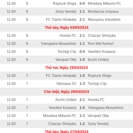
11:00
8
Rayluck Shiga
5-0
Minebea Mitsumi FC
11:00
8
Sony Sendai
1-1
Briobecca Urayasu
11:00
8
FC Tiamo Hirakata
2-1
Maruyasu Industries
Thứ bảy, Ngày 04/05/2024
11:00
8
Honda FC
2-1
Criacao Shinjuku
11:00
8
Yokogawa Musashino
1-1
Run Mel Aomori
11:00
8
Tochigi City
0-0
Veertien Kuwana
11:00
8
Verspah Oita
1-0
Kochi United
Thứ hai, Ngày 29/04/2024
11:00
7
FC Tiamo Hirakata
1-0
Rayluck Shiga
11:00
7
Okinawa SV
1-3
Tochigi City
Chủ nhật, Ngày 28/04/2024
11:00
7
Kochi United
2-1
Honda FC
11:00
7
Veertien Kuwana
1-0
Yokogawa Musashino
11:00
7
Minebea Mitsumi FC
1-3
Verspah Oita
11:00
7
Criacao Shinjuku
1-2
Sony Sendai
Thứ bảy, Ngày 27/04/2024