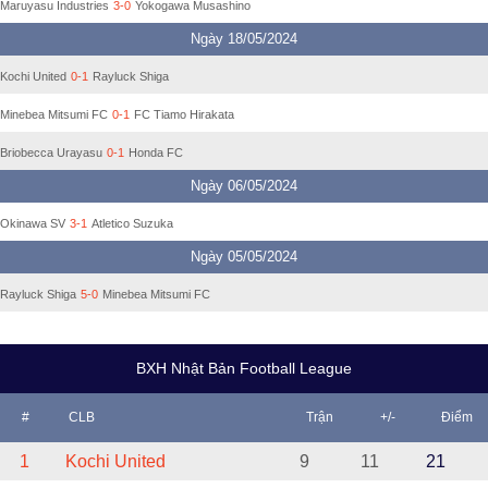
Maruyasu Industries
3-0
Yokogawa Musashino
Ngày 18/05/2024
Kochi United
0-1
Rayluck Shiga
Minebea Mitsumi FC
0-1
FC Tiamo Hirakata
Briobecca Urayasu
0-1
Honda FC
Ngày 06/05/2024
Okinawa SV
3-1
Atletico Suzuka
Ngày 05/05/2024
Rayluck Shiga
5-0
Minebea Mitsumi FC
BXH Nhật Bản Football League
#
CLB
Trận
+/-
Điểm
1
Kochi United
9
11
21