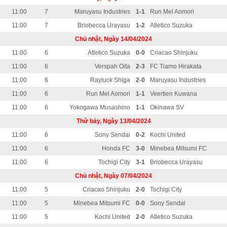
11:00
7
Maruyasu Industries
1-1
Run Mel Aomori
11:00
7
Briobecca Urayasu
1-2
Atletico Suzuka
Chủ nhật, Ngày 14/04/2024
11:00
6
Atletico Suzuka
0-0
Criacao Shinjuku
11:00
6
Verspah Oita
2-3
FC Tiamo Hirakata
11:00
6
Rayluck Shiga
2-0
Maruyasu Industries
11:00
6
Run Mel Aomori
1-1
Veertien Kuwana
11:00
6
Yokogawa Musashino
1-1
Okinawa SV
Thứ bảy, Ngày 13/04/2024
11:00
6
Sony Sendai
0-2
Kochi United
11:00
6
Honda FC
3-0
Minebea Mitsumi FC
11:00
6
Tochigi City
3-1
Briobecca Urayasu
Chủ nhật, Ngày 07/04/2024
11:00
5
Criacao Shinjuku
2-0
Tochigi City
11:00
5
Minebea Mitsumi FC
0-0
Sony Sendai
11:00
5
Kochi United
2-0
Atletico Suzuka