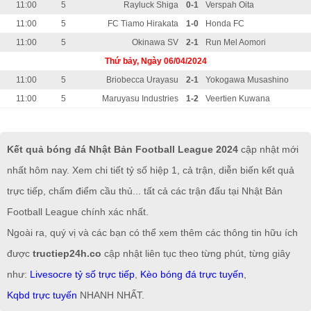
11:00
5
Rayluck Shiga
0-1
Verspah Oita
11:00
5
FC Tiamo Hirakata
1-0
Honda FC
11:00
5
Okinawa SV
2-1
Run Mel Aomori
Thứ bảy, Ngày 06/04/2024
11:00
5
Briobecca Urayasu
2-1
Yokogawa Musashino
11:00
5
Maruyasu Industries
1-2
Veertien Kuwana
Kết quả bóng đá Nhật Bản Football League 2024
cập nhật mới
nhất hôm nay. Xem chi tiết tỷ số hiệp 1, cả trận, diễn biến kết quả
trực tiếp, chấm điểm cầu thủ... tất cả các trận đấu tại Nhật Bản
Football League chính xác nhất.
Ngoài ra, quý vị và các bạn có thể xem thêm các thông tin hữu ích
được
tructiep24h.co
cập nhật liên tục theo từng phút, từng giây
như:
Livesocre tỷ số trực tiếp
,
Kèo bóng đá trực tuyến
,
Kqbd trực tuyến
NHANH NHẤT.