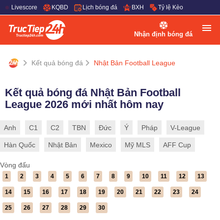
Livescore
KQBD
Lịch bóng đá
BXH
Tỷ lệ Kèo
Nhận định bóng đá
Kết quả bóng đá
Nhật Bản Football League
Kết quả bóng đá Nhật Bản Football
League 2026 mới nhất hôm nay
Anh
C1
C2
TBN
Đức
Ý
Pháp
V-League
Hàn Quốc
Nhật Bản
Mexico
Mỹ MLS
AFF Cup
Vòng đấu
1
2
3
4
5
6
7
8
9
10
11
12
13
14
15
16
17
18
19
20
21
22
23
24
25
26
27
28
29
30