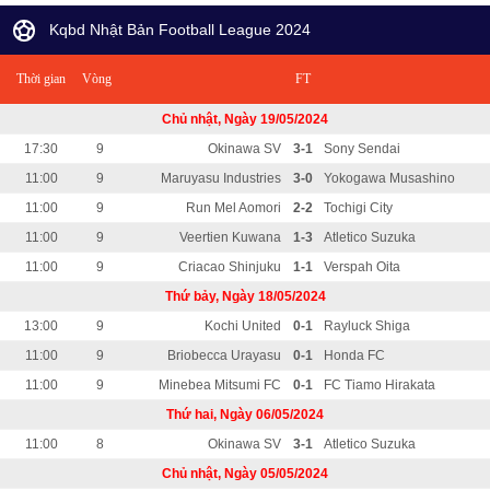
Kqbd Nhật Bản Football League 2024
Thời gian
Vòng
FT
Chủ nhật, Ngày 19/05/2024
17:30
9
Okinawa SV
3-1
Sony Sendai
11:00
9
Maruyasu Industries
3-0
Yokogawa Musashino
11:00
9
Run Mel Aomori
2-2
Tochigi City
11:00
9
Veertien Kuwana
1-3
Atletico Suzuka
11:00
9
Criacao Shinjuku
1-1
Verspah Oita
Thứ bảy, Ngày 18/05/2024
13:00
9
Kochi United
0-1
Rayluck Shiga
11:00
9
Briobecca Urayasu
0-1
Honda FC
11:00
9
Minebea Mitsumi FC
0-1
FC Tiamo Hirakata
Thứ hai, Ngày 06/05/2024
11:00
8
Okinawa SV
3-1
Atletico Suzuka
Chủ nhật, Ngày 05/05/2024