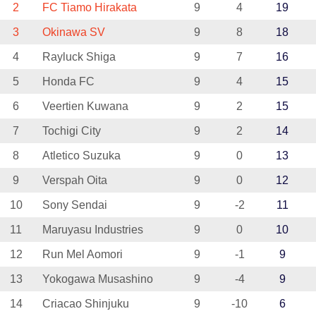
2
FC Tiamo Hirakata
9
4
19
3
Okinawa SV
9
8
18
4
Rayluck Shiga
9
7
16
5
Honda FC
9
4
15
6
Veertien Kuwana
9
2
15
7
Tochigi City
9
2
14
8
Atletico Suzuka
9
0
13
9
Verspah Oita
9
0
12
10
Sony Sendai
9
-2
11
11
Maruyasu Industries
9
0
10
12
Run Mel Aomori
9
-1
9
13
Yokogawa Musashino
9
-4
9
14
Criacao Shinjuku
9
-10
6