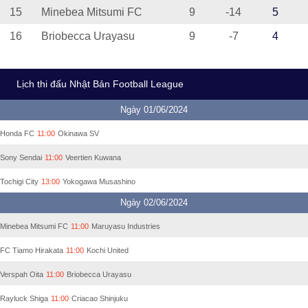
15
Minebea Mitsumi FC
9
-14
5
16
Briobecca Urayasu
9
-7
4
Lịch thi đấu Nhật Bản Football League
Ngày 01/06/2024
Honda FC
11:00
Okinawa SV
Sony Sendai
11:00
Veertien Kuwana
Tochigi City
13:00
Yokogawa Musashino
Ngày 02/06/2024
Minebea Mitsumi FC
11:00
Maruyasu Industries
FC Tiamo Hirakata
11:00
Kochi United
Verspah Oita
11:00
Briobecca Urayasu
Rayluck Shiga
11:00
Criacao Shinjuku