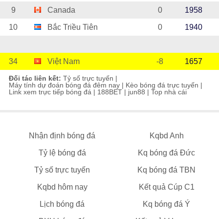
9
Canada
0
1958
10
Bắc Triều Tiên
0
1940
34
Việt Nam
-8
1657
Đối tác liên kết:
Tỷ số trực tuyến
|
Máy tính dự đoán bóng đá đêm nay
|
Kèo bóng đá trực tuyến
|
Link xem trực tiếp bóng đá
|
188BET
|
jun88
|
Top nhà cái
Nhận định bóng đá
Kqbd Anh
Tỷ lệ bóng đá
Kq bóng đá Đức
Tỷ số trực tuyến
Kq bóng đá TBN
Kqbd hôm nay
Kết quả Cúp C1
Lịch bóng đá
Kq bóng đá Ý