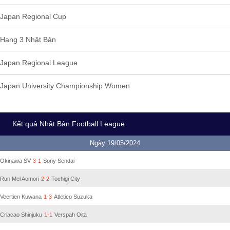
Japan Regional Cup
Hạng 3 Nhật Bản
Japan Regional League
Japan University Championship Women
Kết quả Nhật Bản Football League
Ngày 19/05/2024
Okinawa SV
3-1
Sony Sendai
Run Mel Aomori
2-2
Tochigi City
Veertien Kuwana
1-3
Atletico Suzuka
Criacao Shinjuku
1-1
Verspah Oita