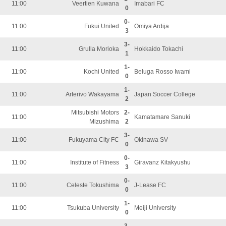
11:00
Veertien Kuwana
Imabari FC
0
0-
11:00
Fukui United
Omiya Ardija
3
3-
11:00
Grulla Morioka
Hokkaido Tokachi
1
1-
11:00
Kochi United
Beluga Rosso Iwami
0
1-
11:00
Arterivo Wakayama
Japan Soccer College
2
Mitsubishi Motors
2-
11:00
Kamatamare Sanuki
Mizushima
2
3-
11:00
Fukuyama City FC
Okinawa SV
0
0-
11:00
Institute of Fitness
Giravanz Kitakyushu
3
0-
11:00
Celeste Tokushima
J-Lease FC
0
1-
11:00
Tsukuba University
Meiji University
0