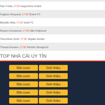
Oita Trinita
17:00
Kagoshima United
Fagiano Okayama
17:00
Ehime FC
Blaublitz Akita
17:00
Iwaki FC
Roasso Kumamoto
17:00
Mito Hollyhock
Tokushima Vortis
17:00
Vegalta Sendai
Thespa Kusatsu
17:00
Renofa Yamaguchi
TOP NHÀ CÁI UY TÍN
Đặt cược
Giới thiệu
Đặt cược
Giới thiệu
Đặt cược
Giới thiệu
Đặt cược
Giới thiệu
Đặt cược
Giới thiệu