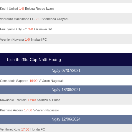
Kochi United
1-0
Beluga Rosso Iwami
Vanraure Hachinohe FC
2-0
Briobecca Urayasu
Fukuyama City FC
3-0
Okinawa SV
Veertien Kuwana
1-0
Imabari FC
Lịch thi đấu Cúp Nhật Hoàng
Ngày 07/07/2021
Consadole Sapporo
16:00
V-Varen Nagasaki
Ngày 18/08/2021
Kawasaki Frontale
17:00
Shimizu S-Pulse
Kashima Antlers
17:00
V-Varen Nagasaki
Ngày 12/06/2024
Ventforet Kofu
17:00
Honda FC