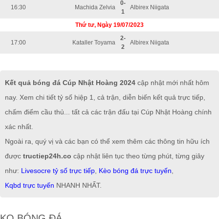
0-
16:30
Machida Zelvia
Albirex Niigata
1
Thứ tư, Ngày 19/07/2023
2-
17:00
Kataller Toyama
Albirex Niigata
2
Kết quả bóng đá Cúp Nhật Hoàng 2024
cập nhật mới nhất hôm
nay. Xem chi tiết tỷ số hiệp 1, cả trận, diễn biến kết quả trực tiếp,
chấm điểm cầu thủ... tất cả các trận đấu tại Cúp Nhật Hoàng chính
xác nhất.
Ngoài ra, quý vị và các bạn có thể xem thêm các thông tin hữu ích
được
tructiep24h.co
cập nhật liên tục theo từng phút, từng giây
như:
Livesocre tỷ số trực tiếp
,
Kèo bóng đá trực tuyến
,
Kqbd trực tuyến
NHANH NHẤT.
KQ BÓNG ĐÁ