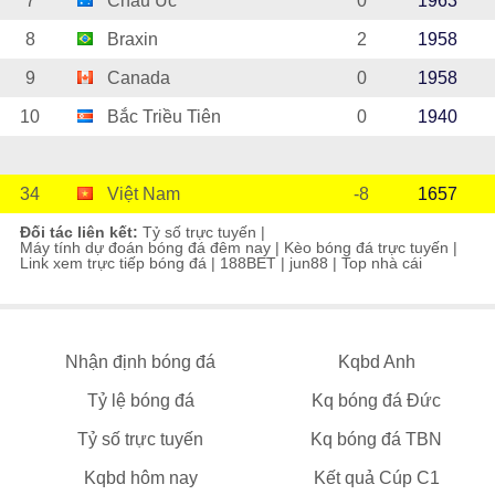
7
Châu Úc
0
1963
8
Braxin
2
1958
9
Canada
0
1958
10
Bắc Triều Tiên
0
1940
34
Việt Nam
-8
1657
Đối tác liên kết:
Tỷ số trực tuyến
|
Máy tính dự đoán bóng đá đêm nay
|
Kèo bóng đá trực tuyến
|
Link xem trực tiếp bóng đá
|
188BET
|
jun88
|
Top nhà cái
Nhận định bóng đá
Kqbd Anh
Tỷ lệ bóng đá
Kq bóng đá Đức
Tỷ số trực tuyến
Kq bóng đá TBN
Kqbd hôm nay
Kết quả Cúp C1