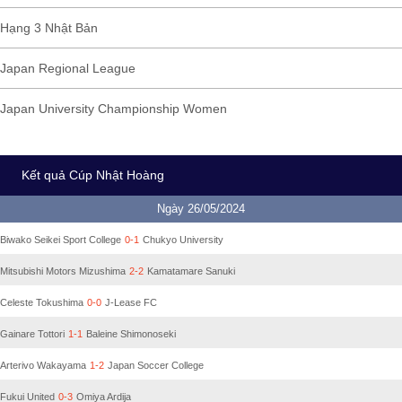
Hạng 3 Nhật Bản
Japan Regional League
Japan University Championship Women
Kết quả Cúp Nhật Hoàng
Ngày 26/05/2024
Biwako Seikei Sport College
0-1
Chukyo University
Mitsubishi Motors Mizushima
2-2
Kamatamare Sanuki
Celeste Tokushima
0-0
J-Lease FC
Gainare Tottori
1-1
Baleine Shimonoseki
Arterivo Wakayama
1-2
Japan Soccer College
Fukui United
0-3
Omiya Ardija