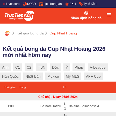
Livescore
KQBD
Lịch bóng đá
BXH
Tỷ lệ Kèo
Nhận định bóng đá
Kết quả bóng đá
Cúp Nhật Hoàng
Kết quả bóng đá Cúp Nhật Hoàng 2026
mới nhất hôm nay
Anh
C1
C2
TBN
Đức
Ý
Pháp
V-League
Hàn Quốc
Nhật Bản
Mexico
Mỹ MLS
AFF Cup
Thời gian
Bảng
FT
Chủ nhật, Ngày 26/05/2024
1-
11:00
Gainare Tottori
Baleine Shimonoseki
1
1-