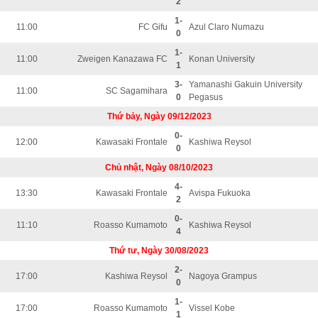
2
1-
11:00
FC Gifu
Azul Claro Numazu
0
1-
11:00
Zweigen Kanazawa FC
Konan University
1
3-
Yamanashi Gakuin University
11:00
SC Sagamihara
0
Pegasus
Thứ bảy, Ngày 09/12/2023
0-
12:00
Kawasaki Frontale
Kashiwa Reysol
0
Chủ nhật, Ngày 08/10/2023
4-
13:30
Kawasaki Frontale
Avispa Fukuoka
2
0-
11:10
Roasso Kumamoto
Kashiwa Reysol
4
Thứ tư, Ngày 30/08/2023
2-
17:00
Kashiwa Reysol
Nagoya Grampus
0
1-
17:00
Roasso Kumamoto
Vissel Kobe
1