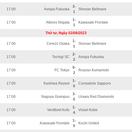
3-
17:00
Avispa Fukuoka
Shonan Bellmare
1
1-
17:00
Albirex Niigata
Kawasaki Frontale
1
Thứ tư, Ngày 02/08/2023
1-
17:00
Cerezo Osaka
Shonan Bellmare
1
2-
17:00
Tochigi SC
Avispa Fukuoka
2
0-
17:00
FC Tokyo
Roasso Kumamoto
2
1-
17:00
Kashiwa Reysol
Consadole Sapporo
0
3-
17:00
Nagoya Grampus
Urawa Red Diamonds
0
1-
17:00
Ventforet Kofu
Vissel Kobe
4
1-
17:00
Kawasaki Frontale
Kochi United
0