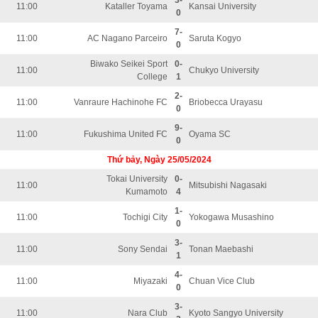
3-
11:00
Kataller Toyama
Kansai University
0
7-
11:00
AC Nagano Parceiro
Saruta Kogyo
0
Biwako Seikei Sport
0-
11:00
Chukyo University
College
1
2-
11:00
Vanraure Hachinohe FC
Briobecca Urayasu
0
9-
11:00
Fukushima United FC
Oyama SC
0
Thứ bảy, Ngày 25/05/2024
Tokai University
0-
11:00
Mitsubishi Nagasaki
Kumamoto
4
1-
11:00
Tochigi City
Yokogawa Musashino
0
3-
11:00
Sony Sendai
Tonan Maebashi
1
4-
11:00
Miyazaki
Chuan Vice Club
0
3-
11:00
Nara Club
Kyoto Sangyo University