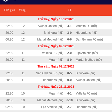
Thời gian
Vòng
FT
Thứ bảy, Ngày 16/12/2023
22:30
12
Swieqi United (nữ)
3-1
Valletta FC (nữ)
20:00
12
Birkirkara (nữ)
3-0
Hibernians (nữ)
00:30
12
Martal Method (nữ)
0-6
San Gwann FC (nữ)
Thứ bảy, Ngày 09/12/2023
22:30
11
Valletta FC (nữ)
2-0
Lija Athletic (nữ)
20:00
11
Mgarr (nữ)
8-0
Martal Method (nữ)
Thứ sáu, Ngày 08/12/2023
22:30
11
San Gwann FC (nữ)
0-5
Birkirkara (nữ)
20:00
11
Hibernians (nữ)
0-0
Swieqi United (nữ)
Thứ bảy, Ngày 25/11/2023
22:30
10
Mgarr (nữ)
4-1
Valletta FC (nữ)
20:00
10
Martal Method (nữ)
0-10
Birkirkara (nữ)
02:30
10
Lija Athletic (nữ)
2-7
Hibernians (nữ)