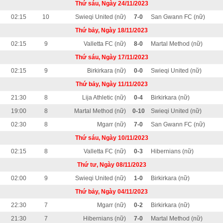
Thứ sáu, Ngày 24/11/2023
02:15
10
Swieqi United (nữ)
7-0
San Gwann FC (nữ)
Thứ bảy, Ngày 18/11/2023
02:15
9
Valletta FC (nữ)
8-0
Martal Method (nữ)
Thứ sáu, Ngày 17/11/2023
02:15
9
Birkirkara (nữ)
0-0
Swieqi United (nữ)
Thứ bảy, Ngày 11/11/2023
21:30
8
Lija Athletic (nữ)
0-4
Birkirkara (nữ)
19:00
8
Martal Method (nữ)
0-10
Swieqi United (nữ)
02:30
8
Mgarr (nữ)
7-0
San Gwann FC (nữ)
Thứ sáu, Ngày 10/11/2023
02:15
8
Valletta FC (nữ)
0-3
Hibernians (nữ)
Thứ tư, Ngày 08/11/2023
02:00
9
Swieqi United (nữ)
1-0
Birkirkara (nữ)
Thứ bảy, Ngày 04/11/2023
22:30
7
Mgarr (nữ)
0-2
Birkirkara (nữ)
21:30
7
Hibernians (nữ)
7-0
Martal Method (nữ)