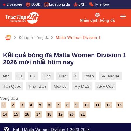
Livescore
KQBD
Lịch bóng đá
BXH
Tỷ lệ Kèo
Nhận định bóng đá
Kết quả bóng đá
Malta Women Division 1
Kết quả bóng đá Malta Women Division 1
2026 mới nhất hôm nay
Anh
C1
C2
TBN
Đức
Ý
Pháp
V-League
Hàn Quốc
Nhật Bản
Mexico
Mỹ MLS
AFF Cup
Vòng đấu
1
2
3
4
5
6
7
8
9
10
11
12
13
14
15
16
17
18
19
20
21
Kqbd Malta Women Division 1 2023-2024