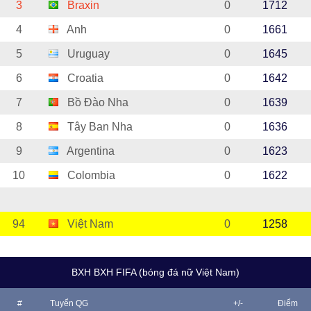
3
Braxin
0
1712
4
Anh
0
1661
5
Uruguay
0
1645
6
Croatia
0
1642
7
Bồ Đào Nha
0
1639
8
Tây Ban Nha
0
1636
9
Argentina
0
1623
10
Colombia
0
1622
94
Việt Nam
0
1258
BXH BXH FIFA (bóng đá nữ Việt Nam)
#
Tuyển QG
+/-
Điểm