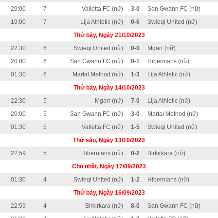
20:00
7
Valletta FC (nữ)
3-0
San Gwann FC (nữ)
19:00
7
Lija Athletic (nữ)
0-6
Swieqi United (nữ)
Thứ bảy, Ngày 21/10/2023
22:30
6
Swieqi United (nữ)
0-0
Mgarr (nữ)
20:00
6
San Gwann FC (nữ)
0-1
Hibernians (nữ)
01:30
6
Martal Method (nữ)
1-3
Lija Athletic (nữ)
Thứ bảy, Ngày 14/10/2023
22:30
5
Mgarr (nữ)
7-0
Lija Athletic (nữ)
20:00
5
San Gwann FC (nữ)
3-0
Martal Method (nữ)
01:30
5
Valletta FC (nữ)
1-5
Swieqi United (nữ)
Thứ sáu, Ngày 13/10/2023
22:59
5
Hibernians (nữ)
0-2
Birkirkara (nữ)
Chủ nhật, Ngày 17/09/2023
01:30
4
Swieqi United (nữ)
1-2
Hibernians (nữ)
Thứ bảy, Ngày 16/09/2023
22:59
4
Birkirkara (nữ)
8-0
San Gwann FC (nữ)