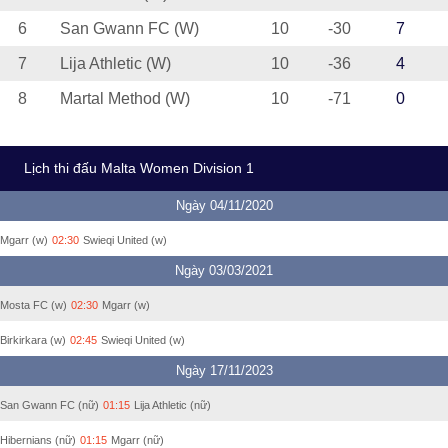
6
San Gwann FC (W)
10
-30
7
7
Lija Athletic (W)
10
-36
4
8
Martal Method (W)
10
-71
0
Lịch thi đấu Malta Women Division 1
Ngày 04/11/2020
Mgarr (w)
02:30
Swieqi United (w)
Ngày 03/03/2021
Mosta FC (w)
02:30
Mgarr (w)
Birkirkara (w)
02:45
Swieqi United (w)
Ngày 17/11/2023
San Gwann FC (nữ)
01:15
Lija Athletic (nữ)
Hibernians (nữ)
01:15
Mgarr (nữ)