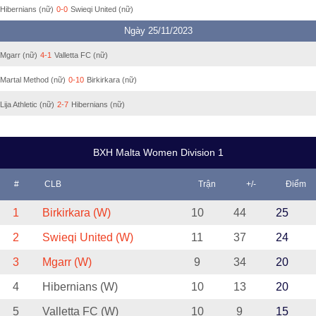
Hibernians (nữ)
0-0
Swieqi United (nữ)
Ngày 25/11/2023
Mgarr (nữ)
4-1
Valletta FC (nữ)
Martal Method (nữ)
0-10
Birkirkara (nữ)
Lija Athletic (nữ)
2-7
Hibernians (nữ)
BXH Malta Women Division 1
#
CLB
Trận
+/-
Điểm
1
Birkirkara (W)
10
44
25
2
Swieqi United (W)
11
37
24
3
Mgarr (W)
9
34
20
4
Hibernians (W)
10
13
20
5
Valletta FC (W)
10
9
15