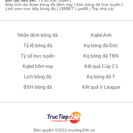
Đối tác liên kết:
Tỷ số trực tuyến
|
Máy tính dự đoán bóng đá đêm nay
|
Kèo bóng đá trực tuyến
|
Link xem trực tiếp bóng đá
|
188BET
|
jun88
|
Top nhà cái
Nhận định bóng đá
Kqbd Anh
Tỷ lệ bóng đá
Kq bóng đá Đức
Tỷ số trực tuyến
Kq bóng đá TBN
Kqbd hôm nay
Kết quả Cúp C1
Lịch bóng đá
Kq bóng đá Ý
BXH bóng đá
Kết quả V League
Bản quyền ©2011 tructiep24h.co