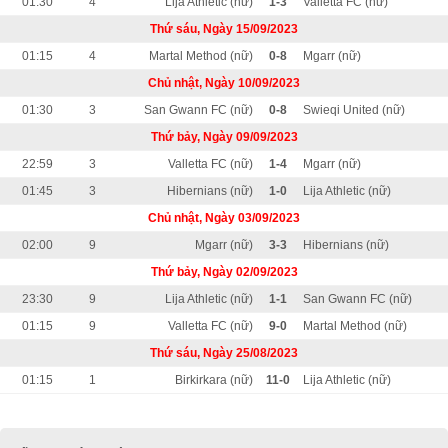
01:30
4
Lija Athletic (nữ)
1-3
Valletta FC (nữ)
Thứ sáu, Ngày 15/09/2023
01:15
4
Martal Method (nữ)
0-8
Mgarr (nữ)
Chủ nhật, Ngày 10/09/2023
01:30
3
San Gwann FC (nữ)
0-8
Swieqi United (nữ)
Thứ bảy, Ngày 09/09/2023
22:59
3
Valletta FC (nữ)
1-4
Mgarr (nữ)
01:45
3
Hibernians (nữ)
1-0
Lija Athletic (nữ)
Chủ nhật, Ngày 03/09/2023
02:00
9
Mgarr (nữ)
3-3
Hibernians (nữ)
Thứ bảy, Ngày 02/09/2023
23:30
9
Lija Athletic (nữ)
1-1
San Gwann FC (nữ)
01:15
9
Valletta FC (nữ)
9-0
Martal Method (nữ)
Thứ sáu, Ngày 25/08/2023
01:15
1
Birkirkara (nữ)
11-0
Lija Athletic (nữ)