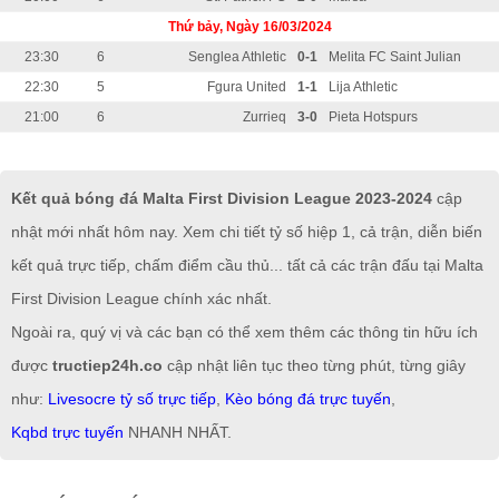
Thứ bảy, Ngày 16/03/2024
23:30
6
Senglea Athletic
0-1
Melita FC Saint Julian
22:30
5
Fgura United
1-1
Lija Athletic
21:00
6
Zurrieq
3-0
Pieta Hotspurs
Kết quả bóng đá Malta First Division League 2023-2024
cập
nhật mới nhất hôm nay. Xem chi tiết tỷ số hiệp 1, cả trận, diễn biến
kết quả trực tiếp, chấm điểm cầu thủ... tất cả các trận đấu tại Malta
First Division League chính xác nhất.
Ngoài ra, quý vị và các bạn có thể xem thêm các thông tin hữu ích
được
tructiep24h.co
cập nhật liên tục theo từng phút, từng giây
như:
Livesocre tỷ số trực tiếp
,
Kèo bóng đá trực tuyến
,
Kqbd trực tuyến
NHANH NHẤT.