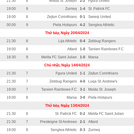
21:30
8
Msida St. Joseph
2-2
Fgura United
19:00
9
Zurrieq
1-4
St. Patrick FC
19:00
8
Zejtun Corinthians
0-1
Swieqi United
00:00
9
Pieta Hotspurs
4-2
Senglea Athletic
Thứ bảy, Ngày 20/04/2024
21:30
8
Lija Athletic
0-4
Zebbug Rangers
19:00
8
Attard
1-0
Tarxien Rainbows F.C
18:30
9
Melita FC Saint Julian
1-0
Marsa
Chủ nhật, Ngày 14/04/2024
21:30
7
Fgura United
1-1
Zejtun Corinthians
21:30
7
Zebbug Rangers
4-0
Luqa St. Andrew's
19:00
7
Tarxien Rainbows F.C
3-1
Msida St. Joseph
19:00
8
Marsa
3-0
Pieta Hotspurs
Thứ bảy, Ngày 13/04/2024
21:30
8
St. Patrick FC
0-2
Melita FC Saint Julian
21:30
7
Presteigne St Andrews
2-1
Attard
19:00
8
Senglea Athletic
0-3
Zurrieq