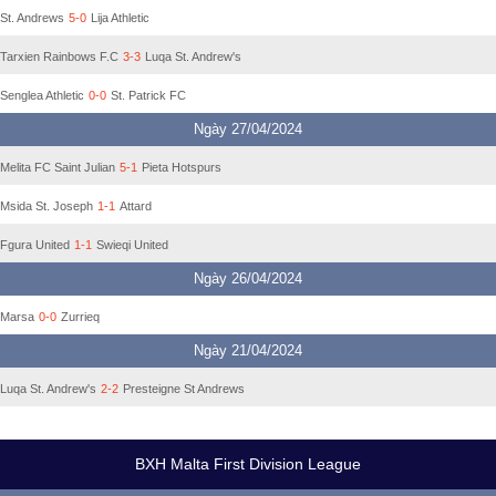
St. Andrews
5-0
Lija Athletic
Tarxien Rainbows F.C
3-3
Luqa St. Andrew's
Senglea Athletic
0-0
St. Patrick FC
Ngày 27/04/2024
Melita FC Saint Julian
5-1
Pieta Hotspurs
Msida St. Joseph
1-1
Attard
Fgura United
1-1
Swieqi United
Ngày 26/04/2024
Marsa
0-0
Zurrieq
Ngày 21/04/2024
Luqa St. Andrew's
2-2
Presteigne St Andrews
BXH Malta First Division League