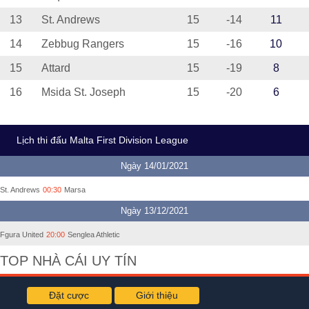
13
St. Andrews
15
-14
11
14
Zebbug Rangers
15
-16
10
15
Attard
15
-19
8
16
Msida St. Joseph
15
-20
6
Lịch thi đấu Malta First Division League
Ngày 14/01/2021
St. Andrews
00:30
Marsa
Ngày 13/12/2021
Fgura United
20:00
Senglea Athletic
TOP NHÀ CÁI UY TÍN
Đặt cược
Giới thiệu