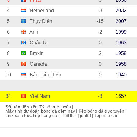
4
Netherland
-3
2032
5
Thụy Điển
-15
2007
6
Anh
-2
1999
7
Châu Úc
0
1963
8
Braxin
2
1958
9
Canada
0
1958
10
Bắc Triều Tiên
0
1940
34
Việt Nam
-8
1657
Đối tác liên kết:
Tỷ số trực tuyến
|
Máy tính dự đoán bóng đá đêm nay
|
Kèo bóng đá trực tuyến
|
Link xem trực tiếp bóng đá
|
188BET
|
jun88
|
Top nhà cái