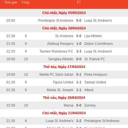
Thời gian
Vòng
FT
Chủ nhật, Ngày 05/05/2024
20:00
Presteigne St Andrews
0-0
Luqa St. Andrew's
Chủ nhật, Ngày 28/04/2024
22:30
9
St. Andrews
5-0
Lija Athletic
22:30
9
Zebbug Rangers
1-0
Zejtun Corinthians
22:20
9
Tarxien Rainbows F.C
3-3
Luqa St. Andrew's
16:00
10
Senglea Athletic
0-0
St. Patrick FC
Thứ bảy, Ngày 27/04/2024
19:00
10
Melita FC Saint Julian
5-1
Pieta Hotspurs
01:30
9
Fgura United
1-1
Swieqi United
01:30
9
Msida St. Joseph
1-1
Attard
Thứ sáu, Ngày 26/04/2024
22:59
10
Marsa
0-0
Zurrieq
Chủ nhật, Ngày 21/04/2024
21:30
8
Luqa St. Andrew's
2-2
Presteigne St Andrews