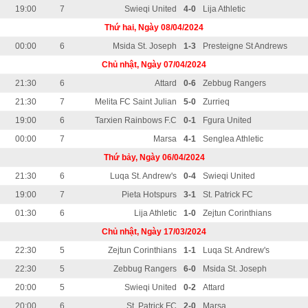
19:00
7
Swieqi United
4-0
Lija Athletic
Thứ hai, Ngày 08/04/2024
00:00
6
Msida St. Joseph
1-3
Presteigne St Andrews
Chủ nhật, Ngày 07/04/2024
21:30
6
Attard
0-6
Zebbug Rangers
21:30
7
Melita FC Saint Julian
5-0
Zurrieq
19:00
6
Tarxien Rainbows F.C
0-1
Fgura United
00:00
7
Marsa
4-1
Senglea Athletic
Thứ bảy, Ngày 06/04/2024
21:30
6
Luqa St. Andrew's
0-4
Swieqi United
19:00
7
Pieta Hotspurs
3-1
St. Patrick FC
01:30
6
Lija Athletic
1-0
Zejtun Corinthians
Chủ nhật, Ngày 17/03/2024
22:30
5
Zejtun Corinthians
1-1
Luqa St. Andrew's
22:30
5
Zebbug Rangers
6-0
Msida St. Joseph
20:00
5
Swieqi United
0-2
Attard
20:00
6
St. Patrick FC
2-0
Marsa