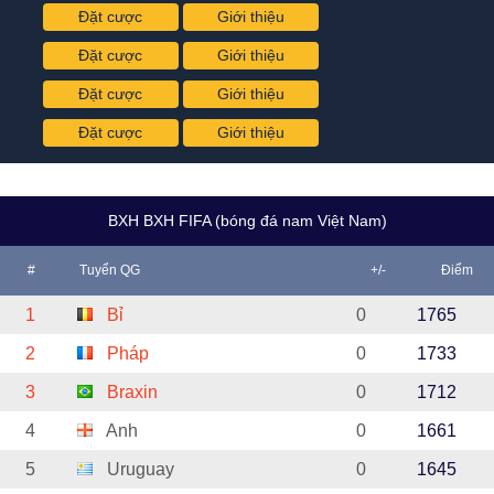
Đặt cược
Giới thiệu
Đặt cược
Giới thiệu
Đặt cược
Giới thiệu
Đặt cược
Giới thiệu
BXH BXH FIFA (bóng đá nam Việt Nam)
#
Tuyển QG
+/-
Điểm
1
Bỉ
0
1765
2
Pháp
0
1733
3
Braxin
0
1712
4
Anh
0
1661
5
Uruguay
0
1645