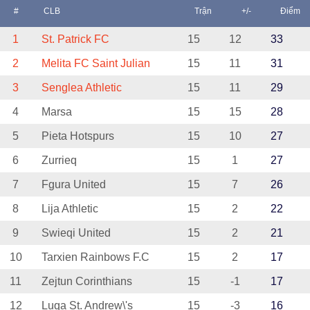
#
CLB
Trận
+/-
Điểm
1
St. Patrick FC
15
12
33
2
Melita FC Saint Julian
15
11
31
3
Senglea Athletic
15
11
29
4
Marsa
15
15
28
5
Pieta Hotspurs
15
10
27
6
Zurrieq
15
1
27
7
Fgura United
15
7
26
8
Lija Athletic
15
2
22
9
Swieqi United
15
2
21
10
Tarxien Rainbows F.C
15
2
17
11
Zejtun Corinthians
15
-1
17
12
Luqa St. Andrew\'s
15
-3
16