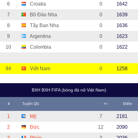
6
Croatia
0
1642
7
Bồ Đào Nha
0
1639
8
Tây Ban Nha
0
1636
9
Argentina
0
1623
10
Colombia
0
1622
94
Việt Nam
0
1258
BXH BXH FIFA (bóng đá nữ Việt Nam)
#
Tuyển QG
+/-
Điểm
1
Mỹ
7
2181
2
Đức
12
2090
3
Pháp
3
2036