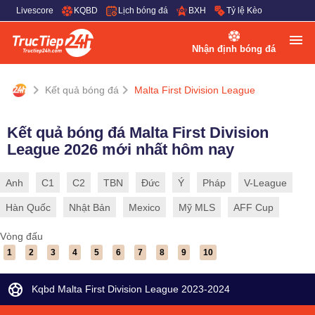
Livescore
KQBD
Lịch bóng đá
BXH
Tỷ lệ Kèo
Nhận định bóng đá
Kết quả bóng đá
Malta First Division League
Kết quả bóng đá Malta First Division
League 2026 mới nhất hôm nay
Anh
C1
C2
TBN
Đức
Ý
Pháp
V-League
Hàn Quốc
Nhật Bản
Mexico
Mỹ MLS
AFF Cup
Vòng đấu
1
2
3
4
5
6
7
8
9
10
Kqbd Malta First Division League 2023-2024