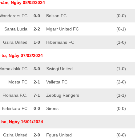
năm, Ngày 08/02/2024
 Wanderers FC
0-0
Balzan FC
(0-0)
Santa Lucia
2-2
Mgarr United FC
(0-1)
Gzira United
1-0
Hibernians FC
(1-0)
 tư, Ngày 07/02/2024
Marsaxlokk FC
3-0
Swieqi United
(1-0)
Mosta FC
2-1
Valletta FC
(2-0)
Floriana F.C.
7-1
Zebbug Rangers
(1-1)
Birkirkara FC
0-0
Sirens
(0-0)
 ba, Ngày 16/01/2024
Gzira United
2-0
Fgura United
(0-0)