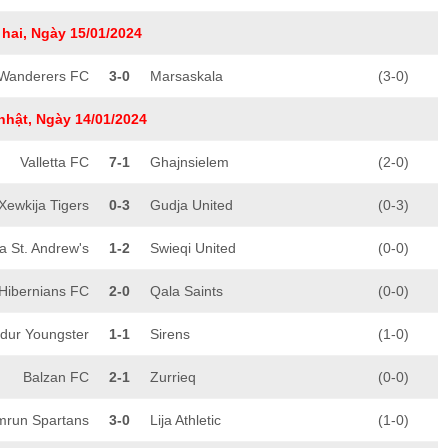
hai, Ngày 15/01/2024
 Wanderers FC
3-0
Marsaskala
(3-0)
nhật, Ngày 14/01/2024
Valletta FC
7-1
Ghajnsielem
(2-0)
Xewkija Tigers
0-3
Gudja United
(0-3)
a St. Andrew's
1-2
Swieqi United
(0-0)
Hibernians FC
2-0
Qala Saints
(0-0)
dur Youngster
1-1
Sirens
(1-0)
Balzan FC
2-1
Zurrieq
(0-0)
run Spartans
3-0
Lija Athletic
(1-0)