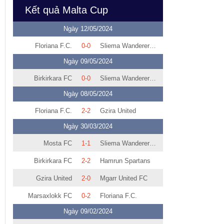
Kết quả Malta Cup
Ngày 12/05/2024
Floriana F.C.
0-0
Sliema Wanderers FC
Ngày 09/05/2024
Birkirkara FC
0-0
Sliema Wanderers FC
Ngày 08/05/2024
Floriana F.C.
2-2
Gzira United
Ngày 30/03/2024
Mosta FC
1-1
Sliema Wanderers FC
Birkirkara FC
2-2
Hamrun Spartans
Gzira United
2-0
Mgarr United FC
Marsaxlokk FC
0-2
Floriana F.C.
Ngày 09/02/2024