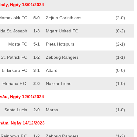
bảy, Ngày 13/01/2024
Marsaxlokk FC
5-0
Zejtun Corinthians
(2-0)
ida St. Joseph
1-3
Mgarr United FC
(0-2)
Mosta FC
5-1
Pieta Hotspurs
(2-1)
St. Patrick FC
1-2
Zebbug Rangers
(1-1)
Birkirkara FC
3-1
Attard
(0-0)
Floriana F.C.
2-0
Naxxar Lions
(1-0)
sáu, Ngày 12/01/2024
Santa Lucia
2-0
Marsa
(1-0)
năm, Ngày 14/12/2023
 Rainbows F.C
1-2
Zebbug Rangers
(1-2)