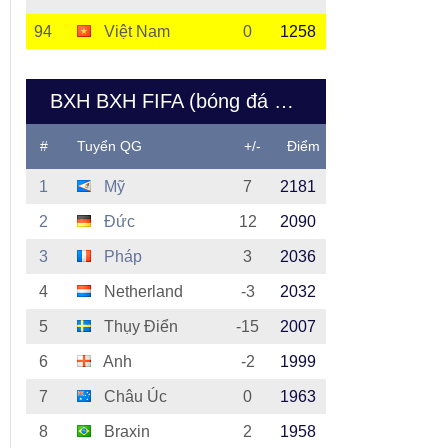
94
Việt Nam
0
1258
BXH BXH FIFA (bóng đá nữ Việt Nam)
#
Tuyển QG
+/-
Điểm
1
Mỹ
7
2181
2
Đức
12
2090
3
Pháp
3
2036
4
Netherland
-3
2032
5
Thụy Điển
-15
2007
6
Anh
-2
1999
7
Châu Úc
0
1963
8
Braxin
2
1958