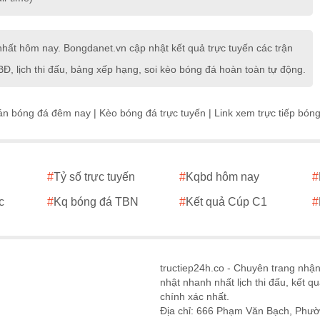
ất hôm nay. Bongdanet.vn cập nhật kết quả trực tuyến các trận
Đ, lịch thi đấu, bảng xếp hạng, soi kèo bóng đá hoàn toàn tự động.
án bóng đá đêm nay
|
Kèo bóng đá trực tuyến
|
Link xem trực tiếp bón
#
Tỷ số trực tuyến
#
Kqbd hôm nay
#
c
#
Kq bóng đá TBN
#
Kết quả Cúp C1
#
tructiep24h.co - Chuyên trang nhậ
nhật nhanh nhất lịch thi đấu, kết q
chính xác nhất.
Địa chỉ: 666 Phạm Văn Bạch, Phườ