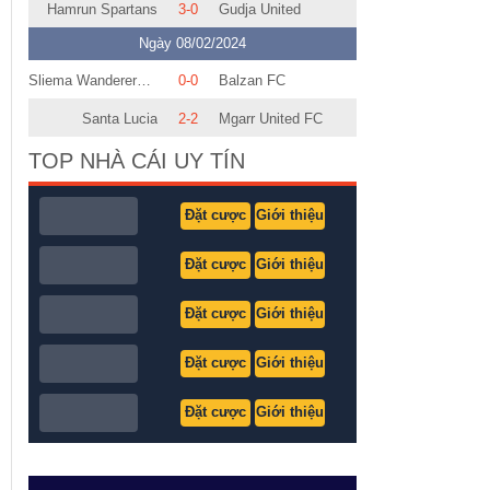
Hamrun Spartans
3-0
Gudja United
Ngày 08/02/2024
Sliema Wanderers FC
0-0
Balzan FC
Santa Lucia
2-2
Mgarr United FC
TOP NHÀ CÁI UY TÍN
Đặt cược
Giới thiệu
Đặt cược
Giới thiệu
Đặt cược
Giới thiệu
Đặt cược
Giới thiệu
Đặt cược
Giới thiệu