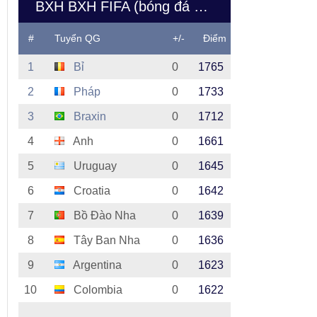
BXH BXH FIFA (bóng đá nam Việt Nam)
#
Tuyển QG
+/-
Điểm
1
Bỉ
0
1765
2
Pháp
0
1733
3
Braxin
0
1712
4
Anh
0
1661
5
Uruguay
0
1645
6
Croatia
0
1642
7
Bồ Đào Nha
0
1639
8
Tây Ban Nha
0
1636
9
Argentina
0
1623
10
Colombia
0
1622