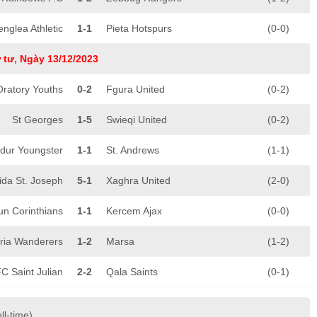
englea Athletic
1-1
Pieta Hotspurs
(0-0)
 tư, Ngày 13/12/2023
Oratory Youths
0-2
Fgura United
(0-2)
St Georges
1-5
Swieqi United
(0-2)
dur Youngster
1-1
St. Andrews
(1-1)
ida St. Joseph
5-1
Xaghra United
(2-0)
un Corinthians
1-1
Kercem Ajax
(0-0)
oria Wanderers
1-2
Marsa
(1-2)
FC Saint Julian
2-2
Qala Saints
(0-1)
ll-time)