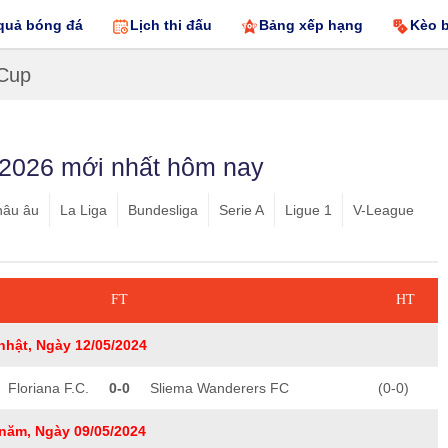
quả bóng đá
Lịch thi đấu
Bảng xếp hạng
Kèo 
 Cup
 2026 mới nhất hôm nay
hâu âu
La Liga
Bundesliga
Serie A
Ligue 1
V-League
FT
HT
nhật, Ngày 12/05/2024
Floriana F.C.
0-0
Sliema Wanderers FC
(0-0)
năm, Ngày 09/05/2024