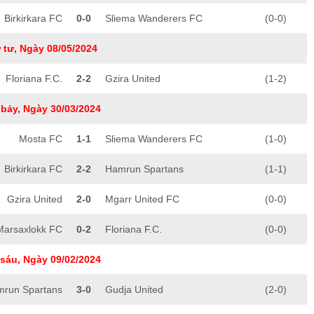
Birkirkara FC
0-0
Sliema Wanderers FC
(0-0)
 tư, Ngày 08/05/2024
Floriana F.C.
2-2
Gzira United
(1-2)
bảy, Ngày 30/03/2024
Mosta FC
1-1
Sliema Wanderers FC
(1-0)
Birkirkara FC
2-2
Hamrun Spartans
(1-1)
Gzira United
2-0
Mgarr United FC
(0-0)
Marsaxlokk FC
0-2
Floriana F.C.
(0-0)
sáu, Ngày 09/02/2024
run Spartans
3-0
Gudja United
(2-0)