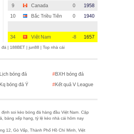
9
Canada
0
1958
10
Bắc Triều Tiên
0
1940
34
Việt Nam
-8
1657
g đá
|
188BET
|
jun88
|
Top nhà cái
Lịch bóng đá
#
BXH bóng đá
Kq bóng đá Ý
#
Kết quả V League
n định soi kèo bóng đá hàng đầu Việt Nam. Cập
uả, bảng xếp hạng, tỷ lệ kèo nhà cái hôm nay
ng 12, Gò Vấp, Thành Phố Hồ Chí Minh, Việt