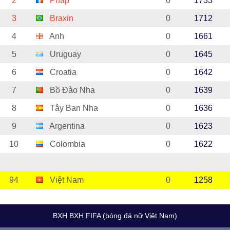
2
Pháp
0
1733
3
Braxin
0
1712
4
Anh
0
1661
5
Uruguay
0
1645
6
Croatia
0
1642
7
Bồ Đào Nha
0
1639
8
Tây Ban Nha
0
1636
9
Argentina
0
1623
10
Colombia
0
1622
94
Việt Nam
0
1258
BXH BXH FIFA (bóng đá nữ Việt Nam)