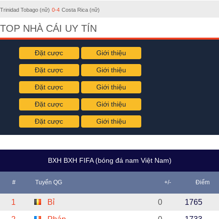
Trinidad Tobago (nữ)
0-4
Costa Rica (nữ)
TOP NHÀ CÁI UY TÍN
Đặt cược
Giới thiệu
Đặt cược
Giới thiệu
Đặt cược
Giới thiệu
Đặt cược
Giới thiệu
Đặt cược
Giới thiệu
BXH BXH FIFA (bóng đá nam Việt Nam)
#
Tuyển QG
+/-
Điểm
1
Bỉ
0
1765