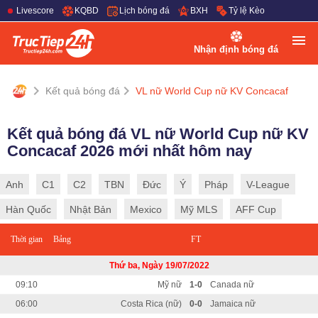
Livescore
KQBD
Lịch bóng đá
BXH
Tỷ lệ Kèo
Nhận định bóng đá
Kết quả bóng đá
VL nữ World Cup nữ KV Concacaf
Kết quả bóng đá VL nữ World Cup nữ KV
Concacaf 2026 mới nhất hôm nay
Anh
C1
C2
TBN
Đức
Ý
Pháp
V-League
Hàn Quốc
Nhật Bản
Mexico
Mỹ MLS
AFF Cup
Thời gian
Bảng
FT
Thứ ba, Ngày 19/07/2022
09:10
Mỹ nữ
1-0
Canada nữ
06:00
Costa Rica (nữ)
0-0
Jamaica nữ