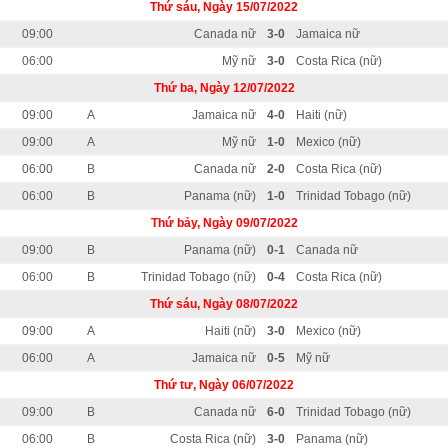
Thứ sáu, Ngày 15/07/2022
09:00
Canada nữ
3-0
Jamaica nữ
06:00
Mỹ nữ
3-0
Costa Rica (nữ)
Thứ ba, Ngày 12/07/2022
09:00
A
Jamaica nữ
4-0
Haiti (nữ)
09:00
A
Mỹ nữ
1-0
Mexico (nữ)
06:00
B
Canada nữ
2-0
Costa Rica (nữ)
06:00
B
Panama (nữ)
1-0
Trinidad Tobago (nữ)
Thứ bảy, Ngày 09/07/2022
09:00
B
Panama (nữ)
0-1
Canada nữ
06:00
B
Trinidad Tobago (nữ)
0-4
Costa Rica (nữ)
Thứ sáu, Ngày 08/07/2022
09:00
A
Haiti (nữ)
3-0
Mexico (nữ)
06:00
A
Jamaica nữ
0-5
Mỹ nữ
Thứ tư, Ngày 06/07/2022
09:00
B
Canada nữ
6-0
Trinidad Tobago (nữ)
06:00
B
Costa Rica (nữ)
3-0
Panama (nữ)