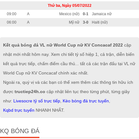
Thứ ba, Ngày 05/07/2022
09:00
A
Mexico (nữ)
0-1
Jamaica nữ
06:00
A
Mỹ nữ
3-0
Haiti (nữ)
Kết quả bóng đá VL nữ World Cup nữ KV Concacaf 2022
cập
nhật mới nhất hôm nay. Xem chi tiết tỷ số hiệp 1, cả trận, diễn biến
kết quả trực tiếp, chấm điểm cầu thủ... tất cả các trận đấu tại VL nữ
World Cup nữ KV Concacaf chính xác nhất.
Ngoài ra, quý vị và các bạn có thể xem thêm các thông tin hữu ích
được
tructiep24h.co
cập nhật liên tục theo từng phút, từng giây
như:
Livesocre tỷ số trực tiếp
,
Kèo bóng đá trực tuyến
,
Kqbd trực tuyến
NHANH NHẤT.
KQ BÓNG ĐÁ