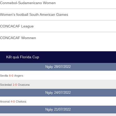
Conmebol-Sudamericano Women
Women's football South American Games
CONCACAF League
CONCACAF Womnen
Kết quả Florida Cup
Ngày 28/07/2022
Sevilla
6-0
Angers
Sociedad
1-0
Osasuna
Ngày 24/07/2022
Arsenal
4-0
Chelsea
Ngày 21/07/2022