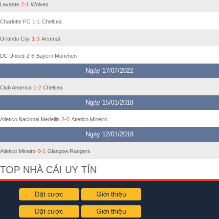
Levante
2-1
Wolves
Charlotte FC
1-1
Chelsea
Orlando City
1-3
Arsenal
DC United
2-6
Bayern Munchen
Ngày 17/07/2022
Club America
1-2
Chelsea
Ngày 15/01/2018
Atletico Nacional Medellin
2-0
Atletico Mineiro
Ngày 12/01/2018
Atletico Mineiro
0-1
Glasgow Rangers
TOP NHÀ CÁI UY TÍN
Đặt cược
Giới thiệu
Đặt cược
Giới thiệu