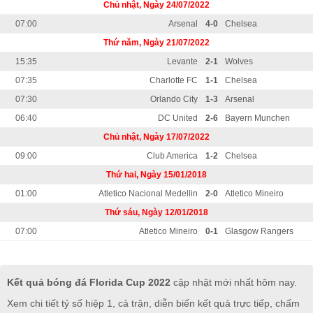
Chủ nhật, Ngày 24/07/2022
07:00
Arsenal
4-0
Chelsea
Thứ năm, Ngày 21/07/2022
15:35
Levante
2-1
Wolves
07:35
Charlotte FC
1-1
Chelsea
07:30
Orlando City
1-3
Arsenal
06:40
DC United
2-6
Bayern Munchen
Chủ nhật, Ngày 17/07/2022
09:00
Club America
1-2
Chelsea
Thứ hai, Ngày 15/01/2018
01:00
Atletico Nacional Medellin
2-0
Atletico Mineiro
Thứ sáu, Ngày 12/01/2018
07:00
Atletico Mineiro
0-1
Glasgow Rangers
Kết quả bóng đá Florida Cup 2022
cập nhật mới nhất hôm nay.
Xem chi tiết tỷ số hiệp 1, cả trận, diễn biến kết quả trực tiếp, chấm