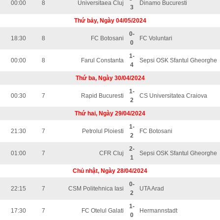
00:00
8
Universitaea Cluj
Dinamo Bucuresti
3
Thứ bảy, Ngày 04/05/2024
0-
18:30
8
FC Botosani
FC Voluntari
0
1-
00:00
8
Farul Constanta
Sepsi OSK Sfantul Gheorghe
4
Thứ ba, Ngày 30/04/2024
1-
00:30
7
Rapid Bucuresti
CS Universitatea Craiova
2
Thứ hai, Ngày 29/04/2024
1-
21:30
7
Petrolul Ploiesti
FC Botosani
2
2-
01:00
7
CFR Cluj
Sepsi OSK Sfantul Gheorghe
1
Chủ nhật, Ngày 28/04/2024
0-
22:15
7
CSM Politehnica Iasi
UTA Arad
2
1-
17:30
7
FC Otelul Galati
Hermannstadt
0