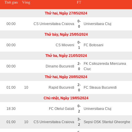
Thời gian
Vòng
FT
Thứ hai, Ngày 27/05/2024
0-
00:00
CS Universitatea Craiova
Universitaea Cluj
0
Thứ bảy, Ngày 25/05/2024
0-
00:00
CS Mioveni
FC Botosani
1
Thứ ba, Ngày 21/05/2024
2-
FK Csikszereda Miercurea
00:00
Dinamo Bucuresti
0
Ciuc
Thứ hai, Ngày 20/05/2024
2-
01:00
10
Rapid Bucuresti
FC Steaua Bucuresti
0
Chủ nhật, Ngày 19/05/2024
0-
18:30
FC Otelul Galati
Universitaea Cluj
2
3-
01:00
10
CS Universitatea Craiova
Sepsi OSK Sfantul Gheorghe
2