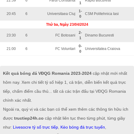
22:59
6
Farul Constanta
Rapid Bucuresti
1
1-
20:45
6
Universitaea Cluj
CSM Politehnica Iasi
0
Thứ ba, Ngày 23/04/2024
2-
23:30
6
FC Botosani
Dinamo Bucuresti
1
0-
21:00
6
FC Voluntari
Universitatea Craiova
0
Kết quả bóng đá VĐQG Romania 2023-2024
cập nhật mới nhất
hôm nay. Xem chi tiết tỷ số hiệp 1, cả trận, diễn biến kết quả trực
tiếp, chấm điểm cầu thủ... tất cả các trận đấu tại VĐQG Romania
chính xác nhất.
Ngoài ra, quý vị và các bạn có thể xem thêm các thông tin hữu ích
được
tructiep24h.co
cập nhật liên tục theo từng phút, từng giây
như:
Livesocre tỷ số trực tiếp
,
Kèo bóng đá trực tuyến
,