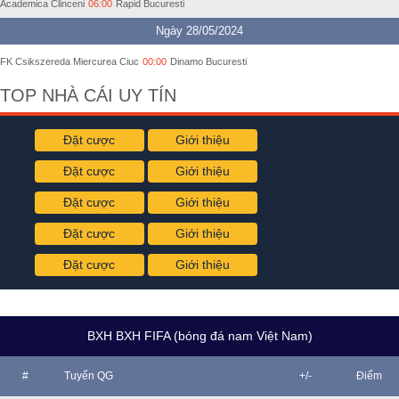
Academica Clinceni
06:00
Rapid Bucuresti
Ngày 28/05/2024
FK Csikszereda Miercurea Ciuc
00:00
Dinamo Bucuresti
TOP NHÀ CÁI UY TÍN
Đặt cược
Giới thiệu
Đặt cược
Giới thiệu
Đặt cược
Giới thiệu
Đặt cược
Giới thiệu
Đặt cược
Giới thiệu
BXH BXH FIFA (bóng đá nam Việt Nam)
#
Tuyển QG
+/-
Điểm