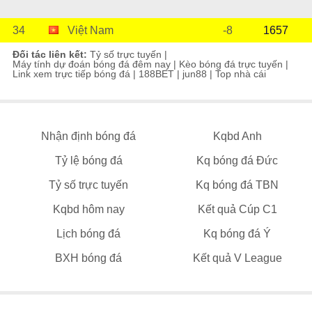
34
Việt Nam
-8
1657
Đối tác liên kết:
Tỷ số trực tuyến
|
Máy tính dự đoán bóng đá đêm nay
|
Kèo bóng đá trực tuyến
|
Link xem trực tiếp bóng đá
|
188BET
|
jun88
|
Top nhà cái
Nhận định bóng đá
Kqbd Anh
Tỷ lệ bóng đá
Kq bóng đá Đức
Tỷ số trực tuyến
Kq bóng đá TBN
Kqbd hôm nay
Kết quả Cúp C1
Lịch bóng đá
Kq bóng đá Ý
BXH bóng đá
Kết quả V League