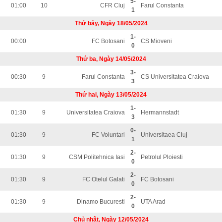
5-
01:00
10
CFR Cluj
Farul Constanta
1
Thứ bảy, Ngày 18/05/2024
1-
00:00
FC Botosani
CS Mioveni
0
Thứ ba, Ngày 14/05/2024
3-
00:30
9
Farul Constanta
CS Universitatea Craiova
3
Thứ hai, Ngày 13/05/2024
1-
01:30
9
Universitatea Craiova
Hermannstadt
3
0-
01:30
9
FC Voluntari
Universitaea Cluj
1
2-
01:30
9
CSM Politehnica Iasi
Petrolul Ploiesti
0
2-
01:30
9
FC Otelul Galati
FC Botosani
0
2-
01:30
9
Dinamo Bucuresti
UTA Arad
0
Chủ nhật, Ngày 12/05/2024