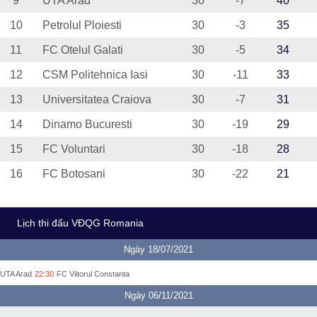
9
UTA Arad
30
-7
40
10
Petrolul Ploiesti
30
-3
35
11
FC Otelul Galati
30
-5
34
12
CSM Politehnica Iasi
30
-11
33
13
Universitatea Craiova
30
-7
31
14
Dinamo Bucuresti
30
-19
29
15
FC Voluntari
30
-18
28
16
FC Botosani
30
-22
21
Lịch thi đấu VĐQG Romania
Ngày 18/07/2021
UTA Arad
22:30
FC Viitorul Constanta
Ngày 06/11/2021