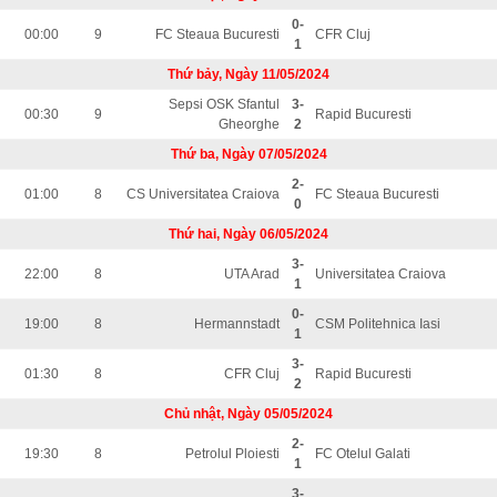
0-
00:00
9
FC Steaua Bucuresti
CFR Cluj
1
Thứ bảy, Ngày 11/05/2024
Sepsi OSK Sfantul
3-
00:30
9
Rapid Bucuresti
Gheorghe
2
Thứ ba, Ngày 07/05/2024
2-
01:00
8
CS Universitatea Craiova
FC Steaua Bucuresti
0
Thứ hai, Ngày 06/05/2024
3-
22:00
8
UTA Arad
Universitatea Craiova
1
0-
19:00
8
Hermannstadt
CSM Politehnica Iasi
1
3-
01:30
8
CFR Cluj
Rapid Bucuresti
2
Chủ nhật, Ngày 05/05/2024
2-
19:30
8
Petrolul Ploiesti
FC Otelul Galati
1
3-