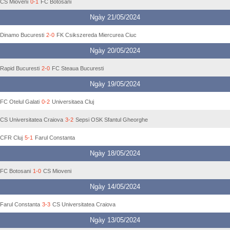
CS Mioveni
0-1
FC Botosani
Ngày 21/05/2024
Dinamo Bucuresti
2-0
FK Csikszereda Miercurea Ciuc
Ngày 20/05/2024
Rapid Bucuresti
2-0
FC Steaua Bucuresti
Ngày 19/05/2024
FC Otelul Galati
0-2
Universitaea Cluj
CS Universitatea Craiova
3-2
Sepsi OSK Sfantul Gheorghe
CFR Cluj
5-1
Farul Constanta
Ngày 18/05/2024
FC Botosani
1-0
CS Mioveni
Ngày 14/05/2024
Farul Constanta
3-3
CS Universitatea Craiova
Ngày 13/05/2024