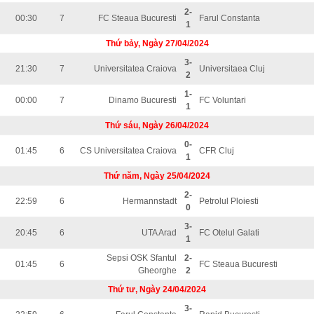
2-
00:30
7
FC Steaua Bucuresti
Farul Constanta
1
Thứ bảy, Ngày 27/04/2024
3-
21:30
7
Universitatea Craiova
Universitaea Cluj
2
1-
00:00
7
Dinamo Bucuresti
FC Voluntari
1
Thứ sáu, Ngày 26/04/2024
0-
01:45
6
CS Universitatea Craiova
CFR Cluj
1
Thứ năm, Ngày 25/04/2024
2-
22:59
6
Hermannstadt
Petrolul Ploiesti
0
3-
20:45
6
UTA Arad
FC Otelul Galati
1
Sepsi OSK Sfantul
2-
01:45
6
FC Steaua Bucuresti
Gheorghe
2
Thứ tư, Ngày 24/04/2024
3-