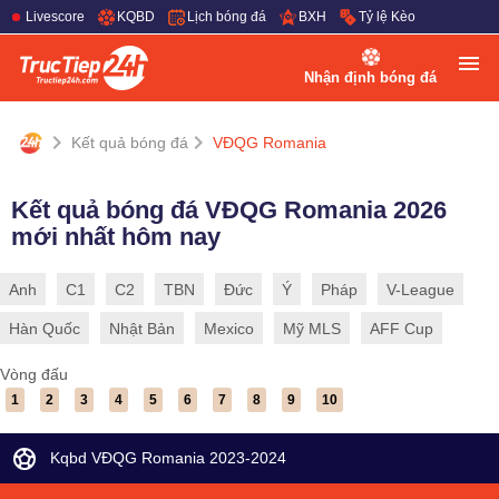
Livescore
KQBD
Lịch bóng đá
BXH
Tỷ lệ Kèo
Nhận định bóng đá
Kết quả bóng đá
VĐQG Romania
Kết quả bóng đá VĐQG Romania 2026
mới nhất hôm nay
Anh
C1
C2
TBN
Đức
Ý
Pháp
V-League
Hàn Quốc
Nhật Bản
Mexico
Mỹ MLS
AFF Cup
Vòng đấu
1
2
3
4
5
6
7
8
9
10
Kqbd VĐQG Romania 2023-2024