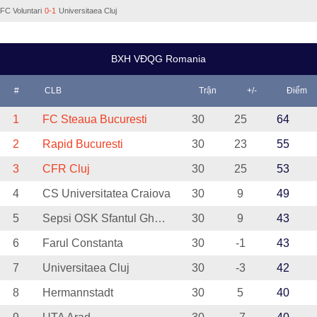
FC Voluntari
0-1
Universitaea Cluj
BXH VĐQG Romania
#
CLB
Trận
+/-
Điểm
1
FC Steaua Bucuresti
30
25
64
2
Rapid Bucuresti
30
23
55
3
CFR Cluj
30
25
53
4
CS Universitatea Craiova
30
9
49
5
Sepsi OSK Sfantul Gheorghe
30
9
43
6
Farul Constanta
30
-1
43
7
Universitaea Cluj
30
-3
42
8
Hermannstadt
30
5
40