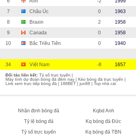
6
Anh
-2
1999
7
Châu Úc
0
1963
8
Braxin
2
1958
9
Canada
0
1958
10
Bắc Triều Tiên
0
1940
34
Việt Nam
-8
1657
Đối tác liên kết:
Tỷ số trực tuyến
|
Máy tính dự đoán bóng đá đêm nay
|
Kèo bóng đá trực tuyến
|
Link xem trực tiếp bóng đá
|
188BET
|
jun88
|
Top nhà cái
Nhận định bóng đá
Kqbd Anh
Tỷ lệ bóng đá
Kq bóng đá Đức
Tỷ số trực tuyến
Kq bóng đá TBN