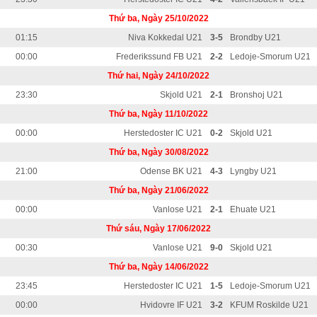
Thứ ba, Ngày 25/10/2022
01:15
Niva Kokkedal U21
3-5
Brondby U21
00:00
Frederikssund FB U21
2-2
Ledoje-Smorum U21
Thứ hai, Ngày 24/10/2022
23:30
Skjold U21
2-1
Bronshoj U21
Thứ ba, Ngày 11/10/2022
00:00
Herstedoster IC U21
0-2
Skjold U21
Thứ ba, Ngày 30/08/2022
21:00
Odense BK U21
4-3
Lyngby U21
Thứ ba, Ngày 21/06/2022
00:00
Vanlose U21
2-1
Ehuate U21
Thứ sáu, Ngày 17/06/2022
00:30
Vanlose U21
9-0
Skjold U21
Thứ ba, Ngày 14/06/2022
23:45
Herstedoster IC U21
1-5
Ledoje-Smorum U21
00:00
Hvidovre IF U21
3-2
KFUM Roskilde U21