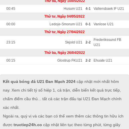
Thứ ba, Ngày 10/05/2022
00:45
Husum U21
4-1
Vallensbaek IF U21
Thứ tư, Ngày 04/05/2022
00:00
Ledoje-Smorum U21
0-1
Vanlose U21
Thứ tư, Ngày 27/04/2022
Frederikssund FB
23:15
Skjold U21
2-2
U21
Thứ ba, Ngày 26/04/2022
00:15
Glostrup FKU21
2-2
Ehuate U21
Kết quả bóng đá U21 Đan Mạch 2024
cập nhật mới nhất hôm
nay. Xem chi tiết tỷ số hiệp 1, cả trận, diễn biến kết quả trực tiếp,
chấm điểm cầu thủ... tất cả các trận đấu tại U21 Đan Mạch chính
xác nhất.
Ngoài ra, quý vị và các bạn có thể xem thêm các thông tin hữu ích
được
tructiep24h.co
cập nhật liên tục theo từng phút, từng giây