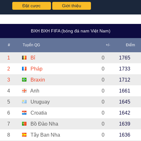
Đặt cược
Giới thiệu
BXH BXH FIFA (bóng đá nam Việt Nam)
#
Tuyển QG
+/-
Điểm
1
Bỉ
0
1765
2
Pháp
0
1733
3
Braxin
0
1712
4
Anh
0
1661
5
Uruguay
0
1645
6
Croatia
0
1642
7
Bồ Đào Nha
0
1639
8
Tây Ban Nha
0
1636