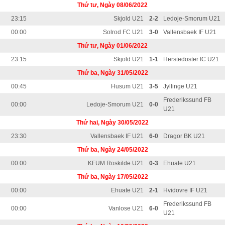
Thứ tư, Ngày 08/06/2022
23:15
Skjold U21
2-2
Ledoje-Smorum U21
00:00
Solrod FC U21
3-0
Vallensbaek IF U21
Thứ tư, Ngày 01/06/2022
23:15
Skjold U21
1-1
Herstedoster IC U21
Thứ ba, Ngày 31/05/2022
00:45
Husum U21
3-5
Jyllinge U21
Frederikssund FB
00:00
Ledoje-Smorum U21
0-0
U21
Thứ hai, Ngày 30/05/2022
23:30
Vallensbaek IF U21
6-0
Dragor BK U21
Thứ ba, Ngày 24/05/2022
00:00
KFUM Roskilde U21
0-3
Ehuate U21
Thứ ba, Ngày 17/05/2022
00:00
Ehuate U21
2-1
Hvidovre IF U21
Frederikssund FB
00:00
Vanlose U21
6-0
U21