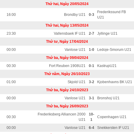
Thứ hai, Ngày 20/05/2024
Frederikssund FB
16:00
Brondby U21
0-3
U21
Thứ hai, Ngày 13/05/2024
23:30
Vallensbaek IF U21
2-7
Jyllinge U21
Thứ tư, Ngày 17/04/2024
00:00
Vanlose U21
1-0
Ledoje-Smorum U21
Thứ ba, Ngày 09/04/2024
00:30
Fort Reuben 1908U21
0-1
KastrupU21
Thứ năm, Ngày 26/10/2023
01:00
Skjold U21
3-2
Kjobenhavns BK U21
Thứ ba, Ngày 24/10/2023
00:00
Vanlose U21
3-1
Bronshoj U21
Thứ ba, Ngày 26/09/2023
Frederiksberg Alliancen 2000
10-
00:30
Copenhagen U21
U21
1
00:00
Vanlose U21
6-4
Snekkersten IF U21