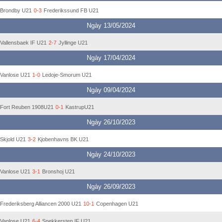
Brondby U21
0-3
Frederikssund FB U21
Ngày 13/05/2024
Vallensbaek IF U21
2-7
Jyllinge U21
Ngày 17/04/2024
Vanlose U21
1-0
Ledoje-Smorum U21
Ngày 09/04/2024
Fort Reuben 1908U21
0-1
KastrupU21
Ngày 26/10/2023
Skjold U21
3-2
Kjobenhavns BK U21
Ngày 24/10/2023
Vanlose U21
3-1
Bronshoj U21
Ngày 26/09/2023
Frederiksberg Alliancen 2000 U21
10-1
Copenhagen U21
Vanlose U21
6-4
Snekkersten IF U21