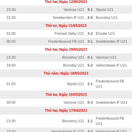
Thứ hai, Ngày 12/06/2023
23:30
Vanlose U21
9-1
Skjold U21
23:30
Snekkersten IF U21
2-0
Bronshoj U21
Thứ tư, Ngày 31/05/2023
01:00
Fremad Valby U21
3-2
Ehuate U21
00:00
Frederikssund FB U21
3-1
Snekkersten IF U21
Thứ hai, Ngày 29/05/2023
23:30
Bronshoj U21
0-1
Vanlose U21
18:00
Brondby U21
5-2
Vallensbaek IF U21
Thứ năm, Ngày 18/05/2023
Frederikssund FB
01:00
Skjold U21
2-1
U21
Thứ ba, Ngày 16/05/2023
00:00
Vanlose U21
0-3
Snekkersten IF U21
Thứ hai, Ngày 17/04/2023
Frederikssund FB
23:30
Bronshoj U21
2-1
U21
23:30
Herstedoster IC U21
4-2
Vallensbaek IF U21