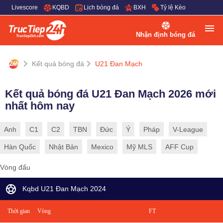
Livescore
KQBD
Lịch bóng đá
BXH
Tỷ lệ Kèo
Nhận định bóng đá
Kết quả bóng đá
U21 Đan Mạch
Kết quả bóng đá U21 Đan Mạch 2026 mới
nhất hôm nay
Anh
C1
C2
TBN
Đức
Ý
Pháp
V-League
Hàn Quốc
Nhật Bản
Mexico
Mỹ MLS
AFF Cup
Vòng đấu
Kqbd U21 Đan Mạch 2024
Thời gian
Vòng
FT