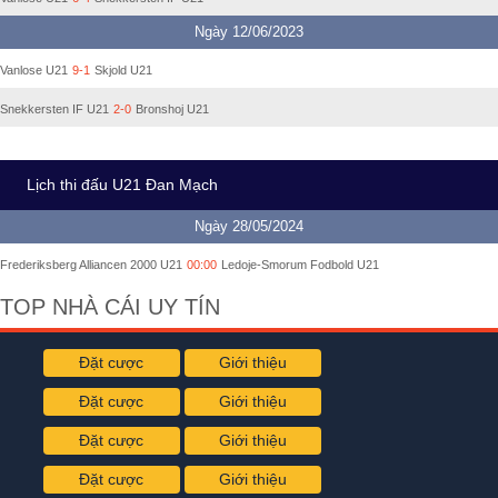
Ngày 12/06/2023
Vanlose U21
9-1
Skjold U21
Snekkersten IF U21
2-0
Bronshoj U21
Lịch thi đấu U21 Đan Mạch
Ngày 28/05/2024
Frederiksberg Alliancen 2000 U21
00:00
Ledoje-Smorum Fodbold U21
TOP NHÀ CÁI UY TÍN
Đặt cược
Giới thiệu
Đặt cược
Giới thiệu
Đặt cược
Giới thiệu
Đặt cược
Giới thiệu