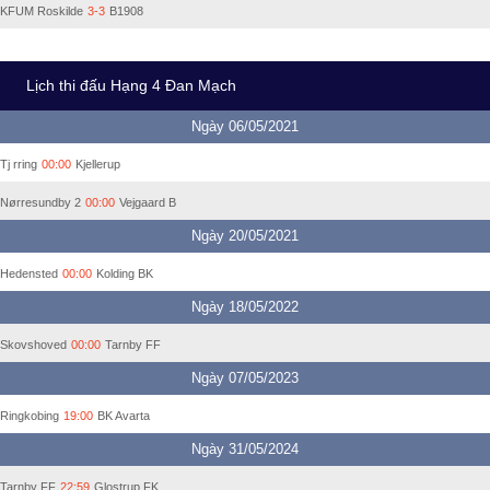
KFUM Roskilde
3-3
B1908
Lịch thi đấu Hạng 4 Đan Mạch
Ngày 06/05/2021
Tj rring
00:00
Kjellerup
Nørresundby 2
00:00
Vejgaard B
Ngày 20/05/2021
Hedensted
00:00
Kolding BK
Ngày 18/05/2022
Skovshoved
00:00
Tarnby FF
Ngày 07/05/2023
Ringkobing
19:00
BK Avarta
Ngày 31/05/2024
Tarnby FF
22:59
Glostrup FK