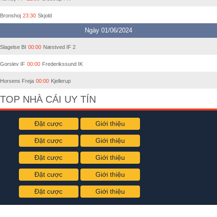
Bronshoj
23:30
Skjold
Ngày 01/06/2024
Slagelse BI
00:00
Næstved IF 2
Gorslev IF
00:00
Frederikssund IK
Horsens Freja
00:00
Kjellerup
TOP NHÀ CÁI UY TÍN
Đặt cược
Giới thiệu
Đặt cược
Giới thiệu
Đặt cược
Giới thiệu
Đặt cược
Giới thiệu
Đặt cược
Giới thiệu