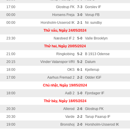
17:00
Glostrup FK
7-3
Gorslev IF
00:00
Horsens Freja
3-0
Vorup FB
00:00
Horsholm-Usserod IK
2-1
Nr. sundby
Thứ sáu, Ngày 24/05/2024
23:30
Næstved IF 2
5-0
Valle Brooklyn
Thứ hai, Ngày 20/05/2024
21:00
Ringkobing
5-2
B 1913 Odense
20:15
Vinder Vatanspor-VRI
5-2
Dalum
18:00
OKS
6-1
Kjellerup
17:00
Aarhus Fremad 2
2-2
Odder IGF
Chủ nhật, Ngày 19/05/2024
18:00
AaB 2
1-0
Fjordager IF
Thứ bảy, Ngày 18/05/2024
20:30
Allerod
2-6
Glostrup FK
20:30
Varde
2-2
Tarup Paarup IF
19:00
Bronshoj
2-0
Horsholm-Usserod IK