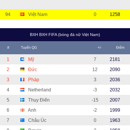
94
Việt Nam
0
1258
BXH BXH FIFA (bóng đá nữ Việt Nam)
#
Tuyển QG
+/-
Điểm
1
Mỹ
7
2181
2
Đức
12
2090
3
Pháp
3
2036
4
Netherland
-3
2032
5
Thụy Điển
-15
2007
6
Anh
-2
1999
7
Châu Úc
0
1963