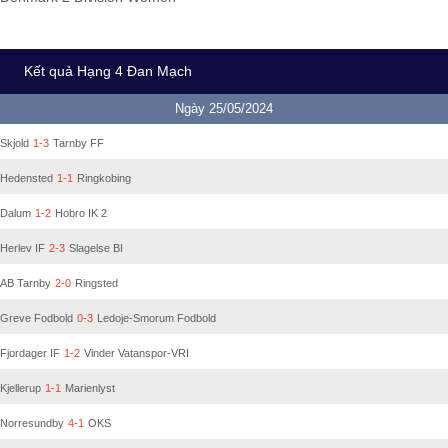
Kết quả Hạng 4 Đan Mạch
Ngày 25/05/2024
Skjold
1-3
Tarnby FF
Hedensted
1-1
Ringkobing
Dalum
1-2
Hobro IK 2
Herlev IF
2-3
Slagelse BI
AB Tarnby
2-0
Ringsted
Greve Fodbold
0-3
Ledoje-Smorum Fodbold
Fjordager IF
1-2
Vinder Vatanspor-VRI
Kjellerup
1-1
Marienlyst
Norresundby
4-1
OKS