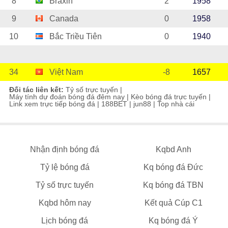
8
Braxin
2
1958
9
Canada
0
1958
10
Bắc Triều Tiên
0
1940
34
Việt Nam
-8
1657
Đối tác liên kết:
Tỷ số trực tuyến
|
Máy tính dự đoán bóng đá đêm nay
|
Kèo bóng đá trực tuyến
|
Link xem trực tiếp bóng đá
|
188BET
|
jun88
|
Top nhà cái
Nhận định bóng đá
Kqbd Anh
Tỷ lệ bóng đá
Kq bóng đá Đức
Tỷ số trực tuyến
Kq bóng đá TBN
Kqbd hôm nay
Kết quả Cúp C1
Lịch bóng đá
Kq bóng đá Ý