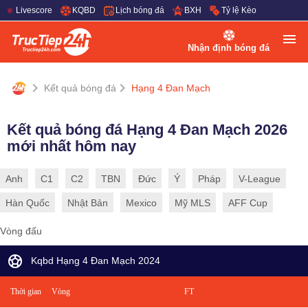
Livescore
KQBD
Lịch bóng đá
BXH
Tỷ lệ Kèo
Nhận định bóng đá
Kết quả bóng đá
Hạng 4 Đan Mạch
Kết quả bóng đá Hạng 4 Đan Mạch 2026
mới nhất hôm nay
Anh
C1
C2
TBN
Đức
Ý
Pháp
V-League
Hàn Quốc
Nhật Bản
Mexico
Mỹ MLS
AFF Cup
Vòng đấu
Kqbd Hạng 4 Đan Mạch 2024
Thời gian
Vòng
FT