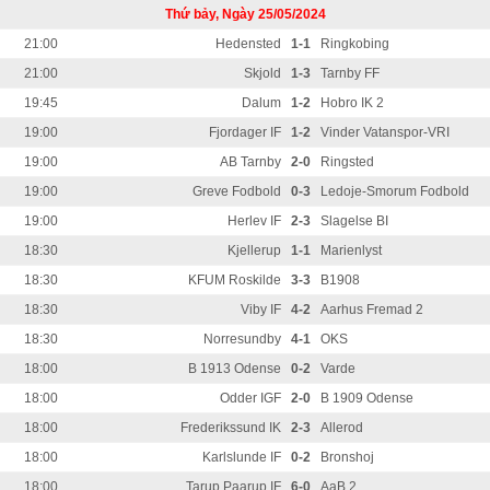
Thứ bảy, Ngày 25/05/2024
21:00
Hedensted
1-1
Ringkobing
21:00
Skjold
1-3
Tarnby FF
19:45
Dalum
1-2
Hobro IK 2
19:00
Fjordager IF
1-2
Vinder Vatanspor-VRI
19:00
AB Tarnby
2-0
Ringsted
19:00
Greve Fodbold
0-3
Ledoje-Smorum Fodbold
19:00
Herlev IF
2-3
Slagelse BI
18:30
Kjellerup
1-1
Marienlyst
18:30
KFUM Roskilde
3-3
B1908
18:30
Viby IF
4-2
Aarhus Fremad 2
18:30
Norresundby
4-1
OKS
18:00
B 1913 Odense
0-2
Varde
18:00
Odder IGF
2-0
B 1909 Odense
18:00
Frederikssund IK
2-3
Allerod
18:00
Karlslunde IF
0-2
Bronshoj
18:00
Tarup Paarup IF
6-0
AaB 2