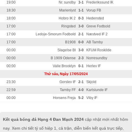
19:00
Nr. sundby
3-1
Frederikssund IK
18:30
Marienlyst
1-1
Vorup FB
18:00
Hobro IK 2
0-3
Hedensted
17:00
Ringsted
3-0
Greve Fodbold
17:00
Ledoje-Smorum Fodbold
2-1
Næstved IF 2
17:00
B1908
0-0
AB Tarnby
00:00
Slagelse BI
3-0
KFUM Roskilde
00:00
B 1909 Odense
2-3
Norresundby
00:00
Valle Brooklyn
0-1
Herlev IF
Thứ sáu, Ngày 17/05/2024
23:30
Gorslev IF
2-1
Skjold
22:59
Tarnby FF
4-0
Karlslunde IF
00:00
Horsens Freja
5-2
Viby IF
Kết quả bóng đá Hạng 4 Đan Mạch 2024
cập nhật mới nhất hôm
nay. Xem chi tiết tỷ số hiệp 1, cả trận, diễn biến kết quả trực tiếp,