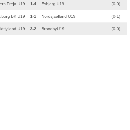
ers Freja U19
1-4
Esbjerg U19
(0-0)
lborg BK U19
1-1
Nordsjaelland U19
(0-1)
idtjylland U19
3-2
BrondbyU19
(0-0)
 tư, Ngày 15/05/2024
obenhavn U19
5-1
Randers Freja U19
(2-0)
 ba, Ngày 14/05/2024
Vejle U19
1-5
Midtjylland U19
(1-4)
bảy, Ngày 11/05/2024
derjyske U19
2-2
Silkeborg U19
(0-0)
Horsens U19
0-4
FC Kobenhavn U19
(0-0)
sáu, Ngày 10/05/2024