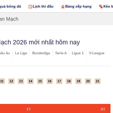
quả bóng đá
Lịch thi đấu
Bảng xếp hạng
Kèo 
an Mạch
Mạch 2026 mới nhất hôm nay
hâu âu
La Liga
Bundesliga
Serie A
Ligue 1
V-League
11
12
13
14
15
16
17
18
19
20
21
FT
HT