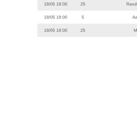
18/05 18:00
25
Rand
18/05 18:00
5
Aa
18/05 18:00
25
M
Thứ
15/05 19:00
14
FC K
Thứ
14/05 22:59
24
Thứ 
11/05 17:30
24
Son
11/05 17:30
24
Thứ 