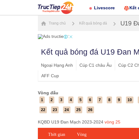
Livescore
Kết 
U19 Đ
Trang chủ
Kết quả bóng đá
Kết quả bóng đá U19 Đan 
Ngoại Hạng Anh
Cúp C1 châu Âu
Cúp C2 C
AFF Cup
Vòng đấu
1
2
3
4
5
6
7
8
9
10
22
23
24
25
26
KQBD U19 Đan Mạch 2023-2024
vòng
25
Thời gian
Vòng