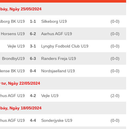
bảy, Ngày 25/05/2024
lborg BK U19
1-1
Silkeborg U19
(0-0)
Horsens U19
6-2
Aarhus AGF U19
(0-0)
Vejle U19
3-1
Lyngby Fodbold Club U19
(0-0)
BrondbyU19
6-3
Randers Freja U19
(0-0)
ense BK U19
0-4
Nordsjaelland U19
(0-0)
 tư, Ngày 22/05/2024
rhus AGF U19
4-2
Vejle U19
(2-0)
bảy, Ngày 18/05/2024
rhus AGF U19
4-4
Sonderjyske U19
(0-0)