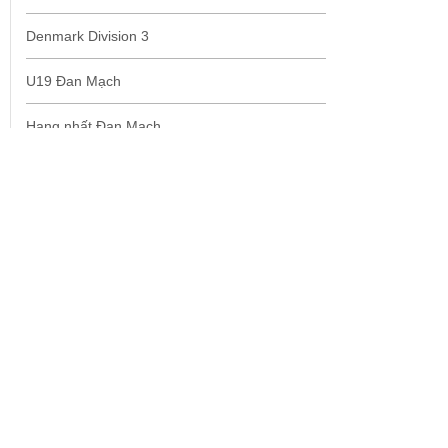
Denmark Division 3
U19 Đan Mạch
Hạng nhất Đan Mạch
Danish U17
Giải trẻ Đan Mạch
Hạng 2 Đan Mạch
Kết quả U19 Đan Mạch
Ngày 25/05/2024
Aalborg BK U19
1-1
Silkeborg U19
Vejle U19
3-1
Lyngby Fodbold Club U19