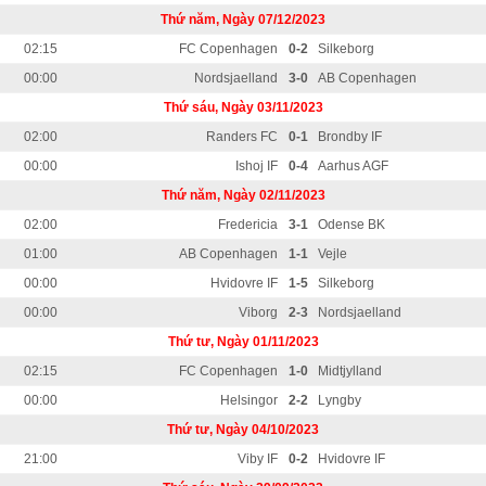
Thứ năm, Ngày 07/12/2023
02:15
FC Copenhagen
0-2
Silkeborg
00:00
Nordsjaelland
3-0
AB Copenhagen
Thứ sáu, Ngày 03/11/2023
02:00
Randers FC
0-1
Brondby IF
00:00
Ishoj IF
0-4
Aarhus AGF
Thứ năm, Ngày 02/11/2023
02:00
Fredericia
3-1
Odense BK
01:00
AB Copenhagen
1-1
Vejle
00:00
Hvidovre IF
1-5
Silkeborg
00:00
Viborg
2-3
Nordsjaelland
Thứ tư, Ngày 01/11/2023
02:15
FC Copenhagen
1-0
Midtjylland
00:00
Helsingor
2-2
Lyngby
Thứ tư, Ngày 04/10/2023
21:00
Viby IF
0-2
Hvidovre IF