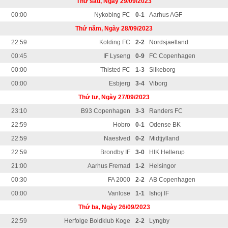
Thứ sáu, Ngày 29/09/2023
00:00
Nykobing FC
0-1
Aarhus AGF
Thứ năm, Ngày 28/09/2023
22:59
Kolding FC
2-2
Nordsjaelland
00:45
IF Lyseng
0-9
FC Copenhagen
00:00
Thisted FC
1-3
Silkeborg
00:00
Esbjerg
3-4
Viborg
Thứ tư, Ngày 27/09/2023
23:10
B93 Copenhagen
3-3
Randers FC
22:59
Hobro
0-1
Odense BK
22:59
Naestved
0-2
Midtjylland
22:59
Brondby IF
3-0
HIK Hellerup
21:00
Aarhus Fremad
1-2
Helsingor
00:30
FA 2000
2-2
AB Copenhagen
00:00
Vanlose
1-1
Ishoj IF
Thứ ba, Ngày 26/09/2023
22:59
Herfolge Boldklub Koge
2-2
Lyngby