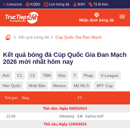
Livescore
KQBD
Lịch bóng đá
BXH
Tỷ lệ Kèo
Nhận định bóng đá
Kết quả bóng đá
Cúp Quốc Gia Đan Mạch
Kết quả bóng đá Cúp Quốc Gia Đan Mạch
2026 mới nhất hôm nay
Anh
C1
C2
TBN
Đức
Ý
Pháp
V-League
Hàn Quốc
Nhật Bản
Mexico
Mỹ MLS
AFF Cup
Thời gian
Bảng
FT
Thứ năm, Ngày 09/05/2024
22:00
Silkeborg
1-0
Aarhus AGF
Thứ sáu, Ngày 12/04/2024