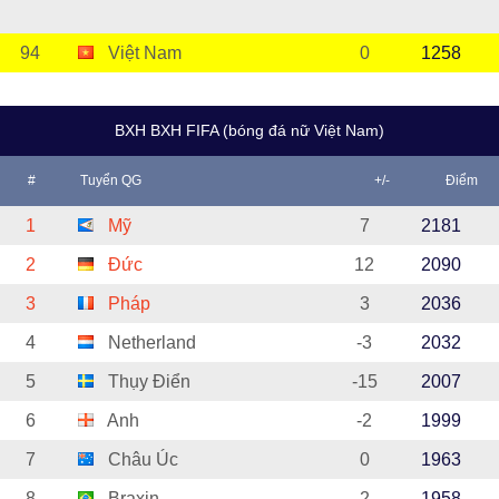
94
Việt Nam
0
1258
BXH BXH FIFA (bóng đá nữ Việt Nam)
#
Tuyển QG
+/-
Điểm
1
Mỹ
7
2181
2
Đức
12
2090
3
Pháp
3
2036
4
Netherland
-3
2032
5
Thụy Điển
-15
2007
6
Anh
-2
1999
7
Châu Úc
0
1963
8
Braxin
2
1958