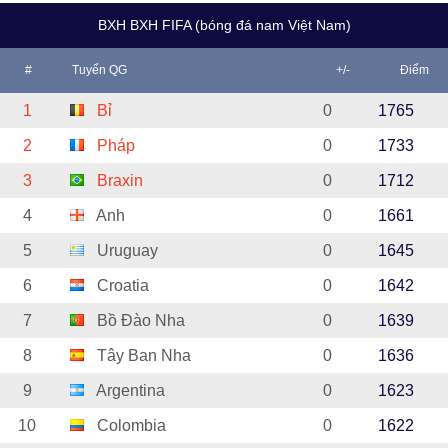
BXH BXH FIFA (bóng đá nam Việt Nam)
#
Tuyển QG
+/-
Điểm
1
Bỉ
0
1765
2
Pháp
0
1733
3
Braxin
0
1712
4
Anh
0
1661
5
Uruguay
0
1645
6
Croatia
0
1642
7
Bồ Đào Nha
0
1639
8
Tây Ban Nha
0
1636
9
Argentina
0
1623
10
Colombia
0
1622