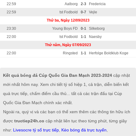
22:59
Aalborg
2-3
Fredericia
22:59
tst Fodbold
0-7
Vejle
Thứ ba, Ngày 12/09/2023
23:30
Young Boys FD
0-1
Silkeborg
22:00
tst Fodbold
1-1
Naesby
Thứ năm, Ngày 07/09/2023
22:00
Ringsted
1-1
Herfolge Boldklub Koge
Kết quả bóng đá Cúp Quốc Gia Đan Mạch 2023-2024
cập nhật
mới nhất hôm nay. Xem chi tiết tỷ số hiệp 1, cả trận, diễn biến kết
quả trực tiếp, chấm điểm cầu thủ... tất cả các trận đấu tại Cúp
Quốc Gia Đan Mạch chính xác nhất.
Ngoài ra, quý vị và các bạn có thể xem thêm các thông tin hữu ích
được
tructiep24h.co
cập nhật liên tục theo từng phút, từng giây
như:
Livesocre tỷ số trực tiếp
,
Kèo bóng đá trực tuyến
,