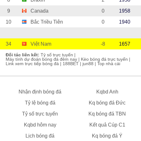
9
Canada
0
1958
10
Bắc Triều Tiên
0
1940
34
Việt Nam
-8
1657
Đối tác liên kết:
Tỷ số trực tuyến
|
Máy tính dự đoán bóng đá đêm nay
|
Kèo bóng đá trực tuyến
|
Link xem trực tiếp bóng đá
|
188BET
|
jun88
|
Top nhà cái
Nhận định bóng đá
Kqbd Anh
Tỷ lệ bóng đá
Kq bóng đá Đức
Tỷ số trực tuyến
Kq bóng đá TBN
Kqbd hôm nay
Kết quả Cúp C1
Lịch bóng đá
Kq bóng đá Ý