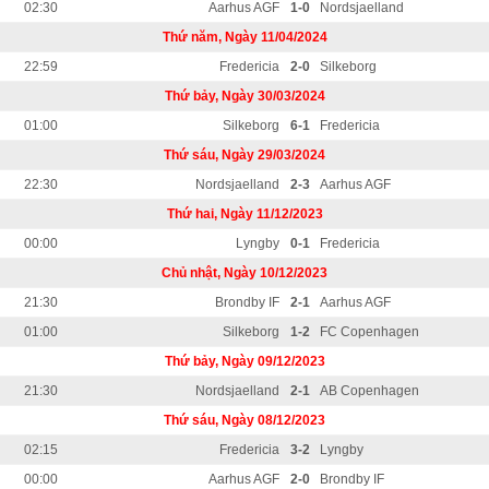
02:30
Aarhus AGF
1-0
Nordsjaelland
Thứ năm, Ngày 11/04/2024
22:59
Fredericia
2-0
Silkeborg
Thứ bảy, Ngày 30/03/2024
01:00
Silkeborg
6-1
Fredericia
Thứ sáu, Ngày 29/03/2024
22:30
Nordsjaelland
2-3
Aarhus AGF
Thứ hai, Ngày 11/12/2023
00:00
Lyngby
0-1
Fredericia
Chủ nhật, Ngày 10/12/2023
21:30
Brondby IF
2-1
Aarhus AGF
01:00
Silkeborg
1-2
FC Copenhagen
Thứ bảy, Ngày 09/12/2023
21:30
Nordsjaelland
2-1
AB Copenhagen
Thứ sáu, Ngày 08/12/2023
02:15
Fredericia
3-2
Lyngby
00:00
Aarhus AGF
2-0
Brondby IF