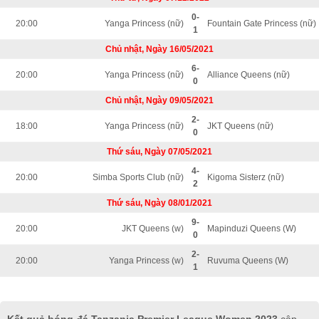
0-
20:00
Yanga Princess (nữ)
Fountain Gate Princess (nữ)
1
Chủ nhật, Ngày 16/05/2021
6-
20:00
Yanga Princess (nữ)
Alliance Queens (nữ)
0
Chủ nhật, Ngày 09/05/2021
2-
18:00
Yanga Princess (nữ)
JKT Queens (nữ)
0
Thứ sáu, Ngày 07/05/2021
4-
20:00
Simba Sports Club (nữ)
Kigoma Sisterz (nữ)
2
Thứ sáu, Ngày 08/01/2021
9-
20:00
JKT Queens (w)
Mapinduzi Queens (W)
0
2-
20:00
Yanga Princess (w)
Ruvuma Queens (W)
1