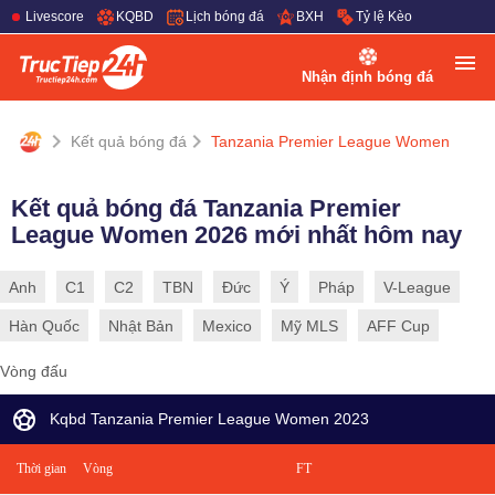
Livescore
KQBD
Lịch bóng đá
BXH
Tỷ lệ Kèo
Nhận định bóng đá
Kết quả bóng đá
Tanzania Premier League Women
Kết quả bóng đá Tanzania Premier
League Women 2026 mới nhất hôm nay
Anh
C1
C2
TBN
Đức
Ý
Pháp
V-League
Hàn Quốc
Nhật Bản
Mexico
Mỹ MLS
AFF Cup
Vòng đấu
Kqbd Tanzania Premier League Women 2023
Thời gian
Vòng
FT