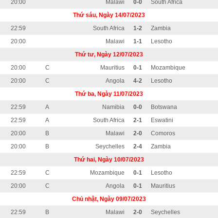
20:00
Malawi
0-0
South Africa
Thứ sáu, Ngày 14/07/2023
22:59
South Africa
1-2
Zambia
20:00
Malawi
1-1
Lesotho
Thứ tư, Ngày 12/07/2023
20:00
C
Mauritius
0-1
Mozambique
20:00
C
Angola
4-2
Lesotho
Thứ ba, Ngày 11/07/2023
22:59
A
Namibia
0-0
Botswana
22:59
A
South Africa
2-1
Eswatini
20:00
B
Malawi
2-0
Comoros
20:00
B
Seychelles
2-4
Zambia
Thứ hai, Ngày 10/07/2023
22:59
C
Mozambique
0-1
Lesotho
20:00
C
Angola
0-1
Mauritius
Chủ nhật, Ngày 09/07/2023
22:59
B
Malawi
2-0
Seychelles