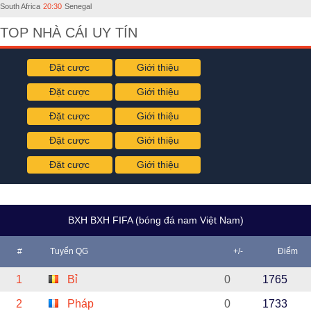
South Africa
20:30
Senegal
TOP NHÀ CÁI UY TÍN
Đặt cược
Giới thiệu
Đặt cược
Giới thiệu
Đặt cược
Giới thiệu
Đặt cược
Giới thiệu
Đặt cược
Giới thiệu
BXH BXH FIFA (bóng đá nam Việt Nam)
#
Tuyển QG
+/-
Điểm
1
Bỉ
0
1765
2
Pháp
0
1733