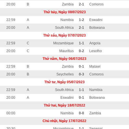
20:00
B
Zambia
2-1
Comoros
Thứ bảy, Ngày 08/07/2023
22:59
A
Namibia
1-2
Eswatini
20:00
A
South Africa
2-1
Botswana
Thứ sáu, Ngày 07/07/2023
22:59
C
Mozambique
1-1
Angola
20:00
C
Mauritius
0-2
Lesotho
Thứ năm, Ngày 06/07/2023
22:59
B
Zambia
0-1
Malawi
20:00
B
Seychelles
0-3
Comoros
Thứ tư, Ngày 05/07/2023
22:59
A
South Africa
1-1
Namibia
20:00
A
Eswatini
0-1
Botswana
Thứ hai, Ngày 18/07/2022
00:00
Namibia
0-0
Zambia
Chủ nhật, Ngày 17/07/2022
20:30
Mozambique
1-1
Senegal