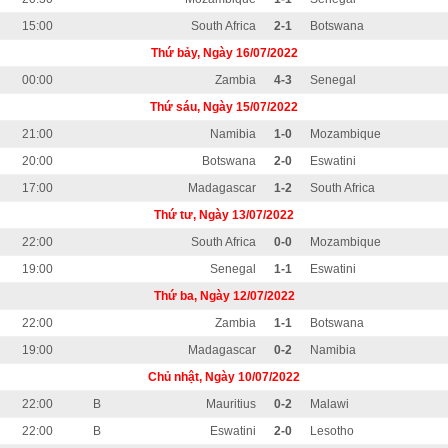
15:00
South Africa
2-1
Botswana
Thứ bảy, Ngày 16/07/2022
00:00
Zambia
4-3
Senegal
Thứ sáu, Ngày 15/07/2022
21:00
Namibia
1-0
Mozambique
20:00
Botswana
2-0
Eswatini
17:00
Madagascar
1-2
South Africa
Thứ tư, Ngày 13/07/2022
22:00
South Africa
0-0
Mozambique
19:00
Senegal
1-1
Eswatini
Thứ ba, Ngày 12/07/2022
22:00
Zambia
1-1
Botswana
19:00
Madagascar
0-2
Namibia
Chủ nhật, Ngày 10/07/2022
22:00
B
Mauritius
0-2
Malawi
22:00
B
Eswatini
2-0
Lesotho