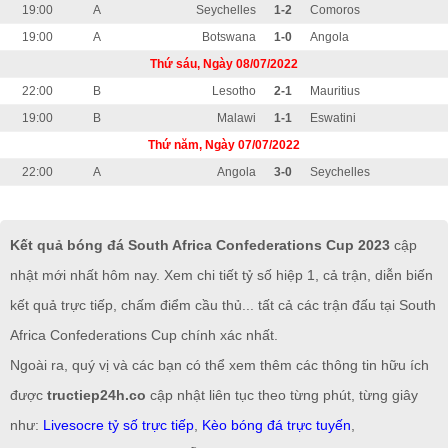
19:00
A
Seychelles
1-2
Comoros
19:00
A
Botswana
1-0
Angola
Thứ sáu, Ngày 08/07/2022
22:00
B
Lesotho
2-1
Mauritius
19:00
B
Malawi
1-1
Eswatini
Thứ năm, Ngày 07/07/2022
22:00
A
Angola
3-0
Seychelles
Kết quả bóng đá South Africa Confederations Cup 2023
cập
nhật mới nhất hôm nay. Xem chi tiết tỷ số hiệp 1, cả trận, diễn biến
kết quả trực tiếp, chấm điểm cầu thủ... tất cả các trận đấu tại South
Africa Confederations Cup chính xác nhất.
Ngoài ra, quý vị và các bạn có thể xem thêm các thông tin hữu ích
được
tructiep24h.co
cập nhật liên tục theo từng phút, từng giây
như:
Livesocre tỷ số trực tiếp
,
Kèo bóng đá trực tuyến
,