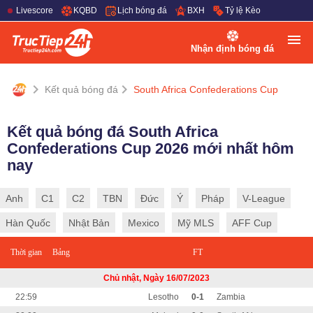
Livescore
KQBD
Lịch bóng đá
BXH
Tỷ lệ Kèo
Nhận định bóng đá
Kết quả bóng đá
South Africa Confederations Cup
Kết quả bóng đá South Africa
Confederations Cup 2026 mới nhất hôm
nay
Anh
C1
C2
TBN
Đức
Ý
Pháp
V-League
Hàn Quốc
Nhật Bản
Mexico
Mỹ MLS
AFF Cup
Thời gian
Bảng
FT
Chủ nhật, Ngày 16/07/2023
22:59
Lesotho
0-1
Zambia