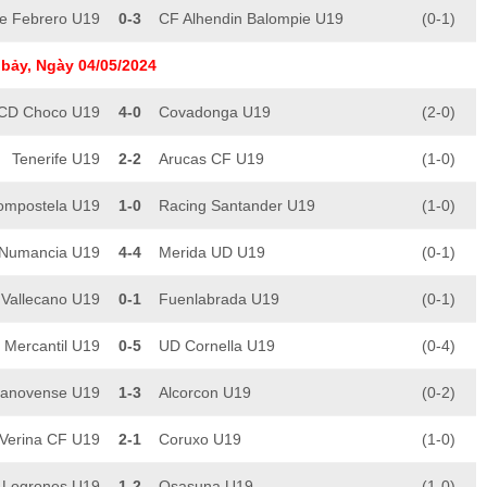
e Febrero U19
0-3
CF Alhendin Balompie U19
(0-1)
bảy, Ngày 04/05/2024
CD Choco U19
4-0
Covadonga U19
(2-0)
Tenerife U19
2-2
Arucas CF U19
(1-0)
ompostela U19
1-0
Racing Santander U19
(1-0)
Numancia U19
4-4
Merida UD U19
(0-1)
Vallecano U19
0-1
Fuenlabrada U19
(0-1)
Mercantil U19
0-5
UD Cornella U19
(0-4)
llanovense U19
1-3
Alcorcon U19
(0-2)
Verina CF U19
2-1
Coruxo U19
(1-0)
 Logrones U19
1-2
Osasuna U19
(1-0)