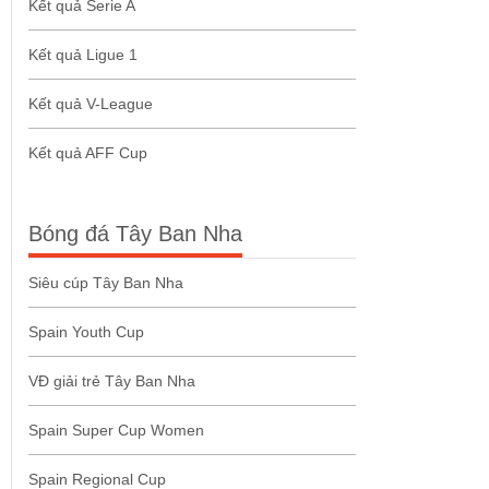
Kết quả Serie A
Kết quả Ligue 1
Kết quả V-League
Kết quả AFF Cup
Bóng đá Tây Ban Nha
Siêu cúp Tây Ban Nha
Spain Youth Cup
VĐ giải trẻ Tây Ban Nha
Spain Super Cup Women
Spain Regional Cup