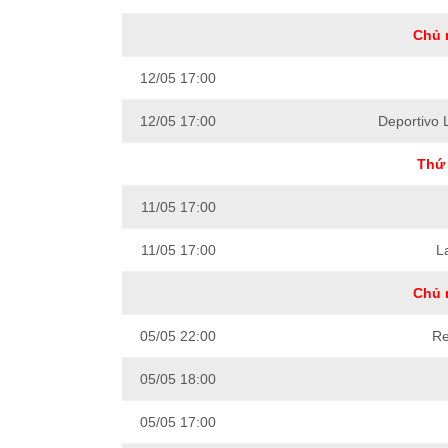
Chủ 
12/05 17:00
12/05 17:00
Deportivo
Thứ 
11/05 17:00
11/05 17:00
L
Chủ 
05/05 22:00
Re
05/05 18:00
05/05 17:00