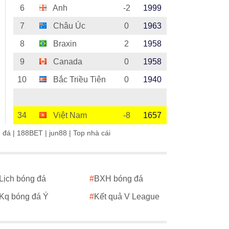
6
Anh
-2
1999
7
Châu Úc
0
1963
8
Braxin
2
1958
9
Canada
0
1958
10
Bắc Triều Tiên
0
1940
34
Việt Nam
-8
1657
g đá
|
188BET
|
jun88
|
Top nhà cái
Lịch bóng đá
#
BXH bóng đá
Kq bóng đá Ý
#
Kết quả V League