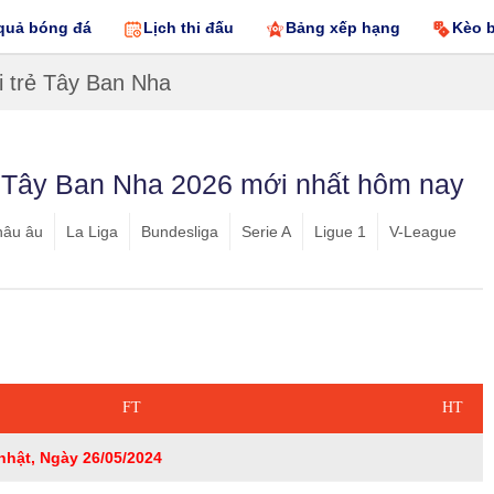
quả bóng đá
Lịch thi đấu
Bảng xếp hạng
Kèo 
i trẻ Tây Ban Nha
ẻ Tây Ban Nha 2026 mới nhất hôm nay
hâu âu
La Liga
Bundesliga
Serie A
Ligue 1
V-League
FT
HT
nhật, Ngày 26/05/2024