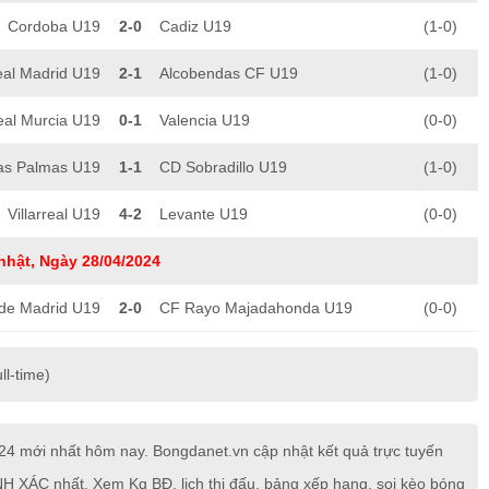
Cordoba U19
2-0
Cadiz U19
(1-0)
al Madrid U19
2-1
Alcobendas CF U19
(1-0)
eal Murcia U19
0-1
Valencia U19
(0-0)
as Palmas U19
1-1
CD Sobradillo U19
(1-0)
Villarreal U19
4-2
Levante U19
(0-0)
nhật, Ngày 28/04/2024
o de Madrid U19
2-0
CF Rayo Majadahonda U19
(0-0)
ll-time)
24 mới nhất hôm nay. Bongdanet.vn cập nhật kết quả trực tuyến
ÍNH XÁC nhất. Xem Kq BĐ, lịch thi đấu, bảng xếp hạng, soi kèo bóng