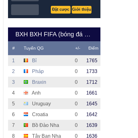
Đặt cược
Giới thiệu
BXH BXH FIFA (bóng đá nam Việt Nam)
#
Tuyển QG
+/-
Điểm
1
Bỉ
0
1765
2
Pháp
0
1733
3
Braxin
0
1712
4
Anh
0
1661
5
Uruguay
0
1645
6
Croatia
0
1642
7
Bồ Đào Nha
0
1639
8
Tây Ban Nha
0
1636