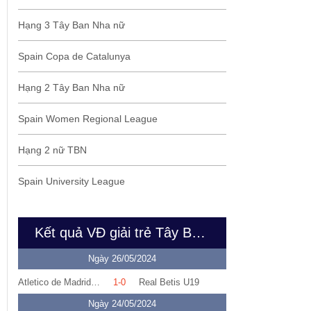
Hạng 3 Tây Ban Nha nữ
Spain Copa de Catalunya
Hạng 2 Tây Ban Nha nữ
Spain Women Regional League
Hạng 2 nữ TBN
Spain University League
Kết quả VĐ giải trẻ Tây Ban Nha
Ngày 26/05/2024
Atletico de Madrid U19
1-0
Real Betis U19
Ngày 24/05/2024