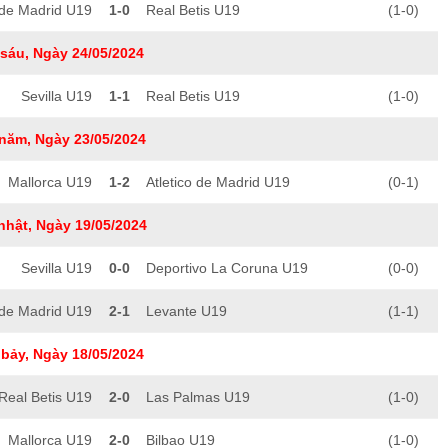
o de Madrid U19
1-0
Real Betis U19
(1-0)
sáu, Ngày 24/05/2024
Sevilla U19
1-1
Real Betis U19
(1-0)
năm, Ngày 23/05/2024
Mallorca U19
1-2
Atletico de Madrid U19
(0-1)
nhật, Ngày 19/05/2024
Sevilla U19
0-0
Deportivo La Coruna U19
(0-0)
o de Madrid U19
2-1
Levante U19
(1-1)
bảy, Ngày 18/05/2024
Real Betis U19
2-0
Las Palmas U19
(1-0)
Mallorca U19
2-0
Bilbao U19
(1-0)