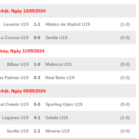
nhật, Ngày 12/05/2024
Levante U19
1-1
Atletico de Madrid U19
(1-0)
 La Coruna U19
0-0
Sevilla U19
(0-0)
bảy, Ngày 11/05/2024
Bilbao U19
1-0
Mallorca U19
(0-0)
as Palmas U19
0-3
Real Betis U19
(0-0)
nhật, Ngày 05/05/2024
al Oviedo U19
0-0
Sporting Gijon U19
(0-0)
Leganes U19
4-1
Getafe U19
(1-0)
Sevilla U19
1-1
Almeria U19
(0-0)