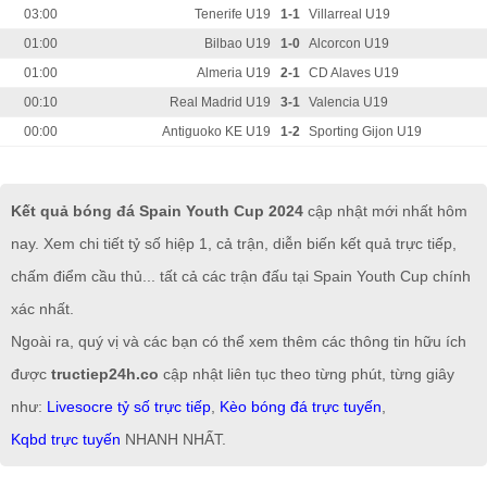
03:00
Tenerife U19
1-1
Villarreal U19
01:00
Bilbao U19
1-0
Alcorcon U19
01:00
Almeria U19
2-1
CD Alaves U19
00:10
Real Madrid U19
3-1
Valencia U19
00:00
Antiguoko KE U19
1-2
Sporting Gijon U19
Kết quả bóng đá Spain Youth Cup 2024
cập nhật mới nhất hôm
nay. Xem chi tiết tỷ số hiệp 1, cả trận, diễn biến kết quả trực tiếp,
chấm điểm cầu thủ... tất cả các trận đấu tại Spain Youth Cup chính
xác nhất.
Ngoài ra, quý vị và các bạn có thể xem thêm các thông tin hữu ích
được
tructiep24h.co
cập nhật liên tục theo từng phút, từng giây
như:
Livesocre tỷ số trực tiếp
,
Kèo bóng đá trực tuyến
,
Kqbd trực tuyến
NHANH NHẤT.