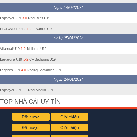
Ngày 14/02/2024
Espanyol U19
3-0
Real Betis U19
Real Oviedo U19
1-0
Levante U19
Ngày 25/01/2024
Villarreal U19
1-2
Mallorca U19
Barcelona U19
1-2
CF Badalona U19
Leganes U19
4-0
Racing Santander U19
Ngày 24/01/2024
Espanyol U19
1-1
Real Madrid U19
TOP NHÀ CÁI UY TÍN
Đặt cược
Giới thiệu
Đặt cược
Giới thiệu