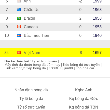
6
Anh
-2
1999
7
Châu Úc
0
1963
8
Braxin
2
1958
9
Canada
0
1958
10
Bắc Triều Tiên
0
1940
34
Việt Nam
-8
1657
Đối tác liên kết:
Tỷ số trực tuyến
|
Máy tính dự đoán bóng đá đêm nay
|
Kèo bóng đá trực tuyến
|
Link xem trực tiếp bóng đá
|
188BET
|
jun88
|
Top nhà cái
Nhận định bóng đá
Kqbd Anh
Tỷ lệ bóng đá
Kq bóng đá Đức
Tỷ số trực tuyến
Kq bóng đá TBN