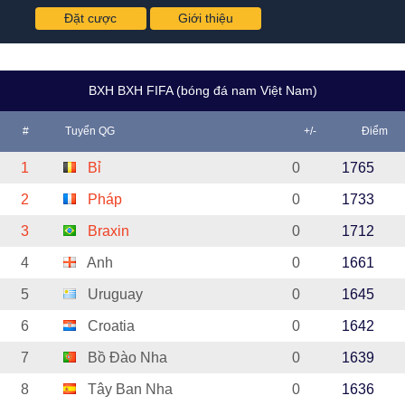
Đặt cược
Giới thiệu
BXH BXH FIFA (bóng đá nam Việt Nam)
#
Tuyển QG
+/-
Điểm
1
Bỉ
0
1765
2
Pháp
0
1733
3
Braxin
0
1712
4
Anh
0
1661
5
Uruguay
0
1645
6
Croatia
0
1642
7
Bồ Đào Nha
0
1639
8
Tây Ban Nha
0
1636