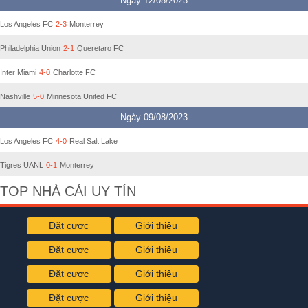
Ngày 12/08/2023
Los Angeles FC
2-3
Monterrey
Philadelphia Union
2-1
Queretaro FC
Inter Miami
4-0
Charlotte FC
Nashville
5-0
Minnesota United FC
Ngày 09/08/2023
Los Angeles FC
4-0
Real Salt Lake
Tigres UANL
0-1
Monterrey
TOP NHÀ CÁI UY TÍN
Đặt cược
Giới thiệu
Đặt cược
Giới thiệu
Đặt cược
Giới thiệu
Đặt cược
Giới thiệu