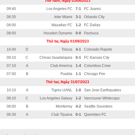
Thứ năm, Ngày 03/08/2023
09:40
Los Angeles FC
7-1
FC Juarez
08:35
Inter Miami
3-1
Orlando City
08:00
Mazatlan FC
1-2
FC Dallas
08:00
Houston Dynamo
0-0
Pachuca
Thứ ba, Ngày 01/08/2023
10:40
D
Toluca
4-1
Colorado Rapids
09:10
C
Chivas Guadalajara
0-1
FC Kansas City
07:10
A
Club America
1-4
Columbus Crew
07:00
B
Puebla
1-1
Chicago Fire
Thứ hai, Ngày 31/07/2023
10:10
A
Tigres UANL
1-0
San Jose Earthquakes
08:10
C
Los Angeles Galaxy
1-2
Vancouver Whitecaps
08:00
B
Monterrey
4-2
Seattle Sounders
06:30
A
Club Tijuana
0-1
Queretaro FC