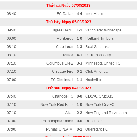
Thứ hai, Ngày 07/08/2023
08:40
FC Dallas
4-4
Inter Miami
Thứ bảy, Ngày 05/08/2023
09:40
Tigres UANL
1-1
Vancouver Whitecaps
09:00
Monterrey
1-0
Portland Timbers
08:10
Club Leon
1-3
Real Salt Lake
08:10
Toluca
4-1
FC Kansas City
07:10
Columbus Crew
3-3
Minnesota United FC
07:10
Chicago Fire
0-1
Club America
07:00
FC Cincinnati
1-1
Nashville
Thứ sáu, Ngày 04/08/2023
07:40
Charlotte FC
0-0
CDSyC Cruz Azul
07:10
New York Red Bulls
1-0
New York City FC
07:10
Atlas
2-2
New England Revolution
07:00
Philadelphia Union
0-0
DC United
07:00
Pumas U.N.A.M.
0-1
Queretaro FC