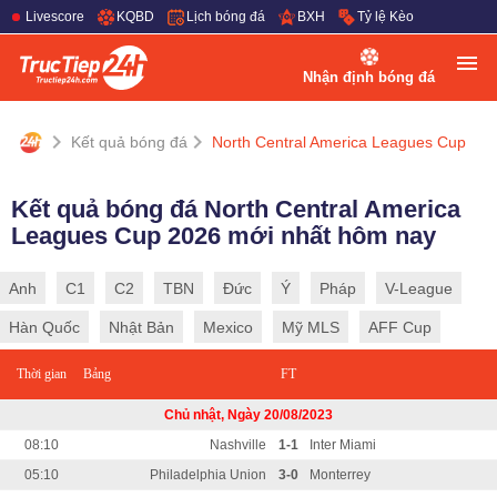
Livescore
KQBD
Lịch bóng đá
BXH
Tỷ lệ Kèo
Nhận định bóng đá
Kết quả bóng đá
North Central America Leagues Cup
Kết quả bóng đá North Central America
Leagues Cup 2026 mới nhất hôm nay
Anh
C1
C2
TBN
Đức
Ý
Pháp
V-League
Hàn Quốc
Nhật Bản
Mexico
Mỹ MLS
AFF Cup
Thời gian
Bảng
FT
Chủ nhật, Ngày 20/08/2023
08:10
Nashville
1-1
Inter Miami
05:10
Philadelphia Union
3-0
Monterrey