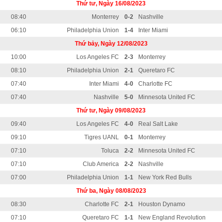
Thứ tư, Ngày 16/08/2023
08:40
Monterrey
0-2
Nashville
06:10
Philadelphia Union
1-4
Inter Miami
Thứ bảy, Ngày 12/08/2023
10:00
Los Angeles FC
2-3
Monterrey
08:10
Philadelphia Union
2-1
Queretaro FC
07:40
Inter Miami
4-0
Charlotte FC
07:40
Nashville
5-0
Minnesota United FC
Thứ tư, Ngày 09/08/2023
09:40
Los Angeles FC
4-0
Real Salt Lake
09:10
Tigres UANL
0-1
Monterrey
07:10
Toluca
2-2
Minnesota United FC
07:10
Club America
2-2
Nashville
07:00
Philadelphia Union
1-1
New York Red Bulls
Thứ ba, Ngày 08/08/2023
08:30
Charlotte FC
2-1
Houston Dynamo
07:10
Queretaro FC
1-1
New England Revolution