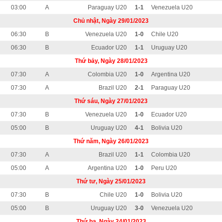
03:00
A
Paraguay U20
1-1
Venezuela U20
Chủ nhật, Ngày 29/01/2023
06:30
B
Venezuela U20
1-0
Chile U20
06:30
B
Ecuador U20
1-1
Uruguay U20
Thứ bảy, Ngày 28/01/2023
07:30
A
Colombia U20
1-0
Argentina U20
07:30
A
Brazil U20
2-1
Paraguay U20
Thứ sáu, Ngày 27/01/2023
07:30
B
Venezuela U20
1-0
Ecuador U20
05:00
B
Uruguay U20
4-1
Bolivia U20
Thứ năm, Ngày 26/01/2023
07:30
A
Brazil U20
1-1
Colombia U20
05:00
A
Argentina U20
1-0
Peru U20
Thứ tư, Ngày 25/01/2023
07:30
B
Chile U20
1-0
Bolivia U20
05:00
B
Uruguay U20
3-0
Venezuela U20
Thứ ba, Ngày 24/01/2023