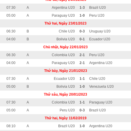
07:30
A
Argentina U20
1-3
Brazil U20
05:00
A
Paraguay U20
1-0
Peru U20
Thứ hai, Ngày 23/01/2023
06:30
B
Chile U20
0-3
Uruguay U20
04:00
B
Bolivia U20
0-1
Ecuador U20
Chủ nhật, Ngày 22/01/2023
06:30
A
Colombia U20
2-1
Peru U20
04:00
A
Paraguay U20
2-1
Argentina U20
Thứ bảy, Ngày 21/01/2023
07:30
A
Ecuador U20
1-1
Chile U20
05:00
B
Bolivia U20
1-0
Venezuela U20
Thứ sáu, Ngày 20/01/2023
07:30
A
Colombia U20
1-1
Paraguay U20
05:00
A
Peru U20
0-3
Brazil U20
Thứ hai, Ngày 11/02/2019
08:10
A
Brazil U20
1-0
Argentina U20