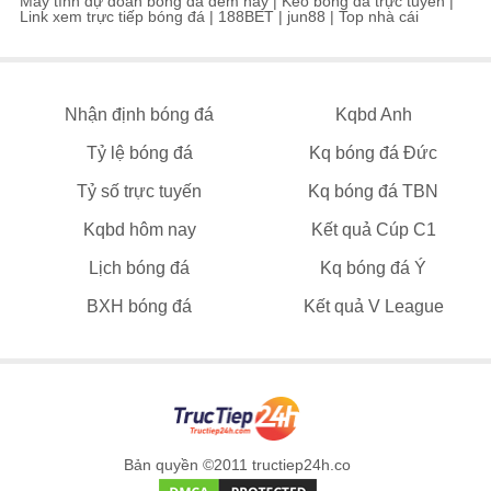
Máy tính dự đoán bóng đá đêm nay
|
Kèo bóng đá trực tuyến
|
Link xem trực tiếp bóng đá
|
188BET
|
jun88
|
Top nhà cái
Nhận định bóng đá
Kqbd Anh
Tỷ lệ bóng đá
Kq bóng đá Đức
Tỷ số trực tuyến
Kq bóng đá TBN
Kqbd hôm nay
Kết quả Cúp C1
Lịch bóng đá
Kq bóng đá Ý
BXH bóng đá
Kết quả V League
Bản quyền ©2011 tructiep24h.co