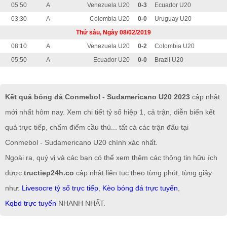
05:50
A
Venezuela U20
0-3
Ecuador U20
03:30
A
Colombia U20
0-0
Uruguay U20
Thứ sáu, Ngày 08/02/2019
08:10
A
Venezuela U20
0-2
Colombia U20
05:50
A
Ecuador U20
0-0
Brazil U20
Kết quả bóng đá Conmebol - Sudamericano U20 2023
cập nhật
mới nhất hôm nay. Xem chi tiết tỷ số hiệp 1, cả trận, diễn biến kết
quả trực tiếp, chấm điểm cầu thủ... tất cả các trận đấu tại
Conmebol - Sudamericano U20 chính xác nhất.
Ngoài ra, quý vị và các bạn có thể xem thêm các thông tin hữu ích
được
tructiep24h.co
cập nhật liên tục theo từng phút, từng giây
như:
Livesocre tỷ số trực tiếp
,
Kèo bóng đá trực tuyến
,
Kqbd trực tuyến
NHANH NHẤT.