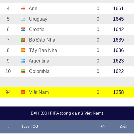
4
Anh
0
1661
5
Uruguay
0
1645
6
Croatia
0
1642
7
Bồ Đào Nha
0
1639
8
Tây Ban Nha
0
1636
9
Argentina
0
1623
10
Colombia
0
1622
94
Việt Nam
0
1258
BXH BXH FIFA (bóng đá nữ Việt Nam)
#
Tuyển QG
+/-
Điểm