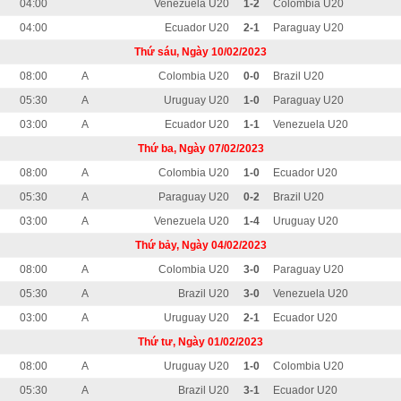
04:00
Venezuela U20
1-2
Colombia U20
04:00
Ecuador U20
2-1
Paraguay U20
Thứ sáu, Ngày 10/02/2023
08:00
A
Colombia U20
0-0
Brazil U20
05:30
A
Uruguay U20
1-0
Paraguay U20
03:00
A
Ecuador U20
1-1
Venezuela U20
Thứ ba, Ngày 07/02/2023
08:00
A
Colombia U20
1-0
Ecuador U20
05:30
A
Paraguay U20
0-2
Brazil U20
03:00
A
Venezuela U20
1-4
Uruguay U20
Thứ bảy, Ngày 04/02/2023
08:00
A
Colombia U20
3-0
Paraguay U20
05:30
A
Brazil U20
3-0
Venezuela U20
03:00
A
Uruguay U20
2-1
Ecuador U20
Thứ tư, Ngày 01/02/2023
08:00
A
Uruguay U20
1-0
Colombia U20
05:30
A
Brazil U20
3-1
Ecuador U20