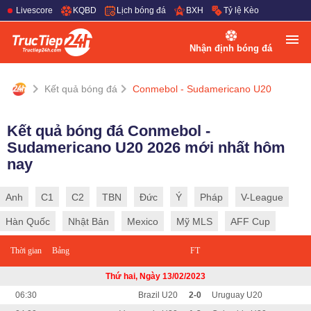
Livescore
KQBD
Lịch bóng đá
BXH
Tỷ lệ Kèo
Nhận định bóng đá
Kết quả bóng đá
Conmebol - Sudamericano U20
Kết quả bóng đá Conmebol -
Sudamericano U20 2026 mới nhất hôm
nay
Anh
C1
C2
TBN
Đức
Ý
Pháp
V-League
Hàn Quốc
Nhật Bản
Mexico
Mỹ MLS
AFF Cup
Thời gian
Bảng
FT
Thứ hai, Ngày 13/02/2023
06:30
Brazil U20
2-0
Uruguay U20