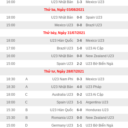
16:00
U23 Nhật Bản
1-3
Mexico U23
Thứ ba, Ngày 03/08/2021
18:00
U23 Nhật Bản
0-0
Spain U23
15:00
Mexico U23
0-0
Brazil U23
Thứ bảy, Ngày 31/07/2021
18:00
U23 Hàn Quốc
3-6
Mexico U23
17:00
Brazil U23
1-0
U23 Ai Cập
16:00
U23 Nhật Bản
0-0
New Zealand U23
15:00
Spain U23
2-2
U23 Bờ Biển Ngà
Thứ tư, Ngày 28/07/2021
18:30
A
U23 Nam Phi
0-3
Mexico U23
18:30
A
U23 Nhật Bản
4-0
U23 Pháp
18:00
C
Australia U23
0-2
U23 Ai Cập
18:00
C
Spain U23
1-1
Argentina U23
15:30
B
U23 Hàn Quốc
6-0
Honduras U23
15:30
B
Romania U23
0-0
New Zealand U23
15:00
D
Germany U23
1-1
U23 Bờ Biển Ngà