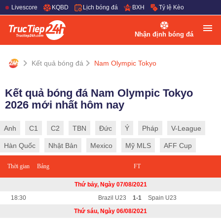
Livescore
KQBD
Lịch bóng đá
BXH
Tỷ lệ Kèo
Nhận định bóng đá
Kết quả bóng đá
Nam Olympic Tokyo
Kết quả bóng đá Nam Olympic Tokyo
2026 mới nhất hôm nay
Anh
C1
C2
TBN
Đức
Ý
Pháp
V-League
Hàn Quốc
Nhật Bản
Mexico
Mỹ MLS
AFF Cup
Thời gian
Bảng
FT
Thứ bảy, Ngày 07/08/2021
18:30
Brazil U23
1-1
Spain U23
Thứ sáu, Ngày 06/08/2021