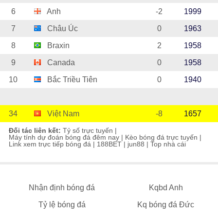
6
Anh
-2
1999
7
Châu Úc
0
1963
8
Braxin
2
1958
9
Canada
0
1958
10
Bắc Triều Tiên
0
1940
34
Việt Nam
-8
1657
Đối tác liên kết:
Tỷ số trực tuyến
|
Máy tính dự đoán bóng đá đêm nay
|
Kèo bóng đá trực tuyến
|
Link xem trực tiếp bóng đá
|
188BET
|
jun88
|
Top nhà cái
Nhận định bóng đá
Kqbd Anh
Tỷ lệ bóng đá
Kq bóng đá Đức