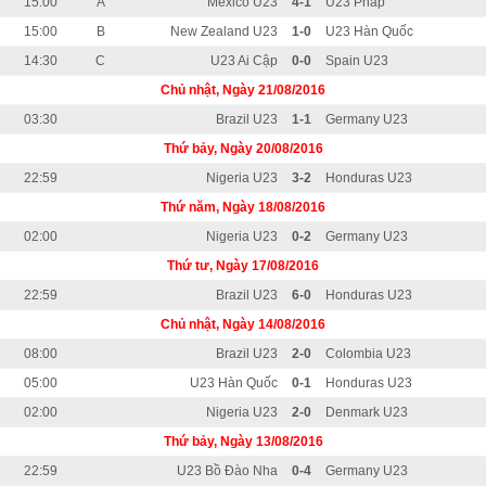
15:00
A
Mexico U23
4-1
U23 Pháp
15:00
B
New Zealand U23
1-0
U23 Hàn Quốc
14:30
C
U23 Ai Cập
0-0
Spain U23
Chủ nhật, Ngày 21/08/2016
03:30
Brazil U23
1-1
Germany U23
Thứ bảy, Ngày 20/08/2016
22:59
Nigeria U23
3-2
Honduras U23
Thứ năm, Ngày 18/08/2016
02:00
Nigeria U23
0-2
Germany U23
Thứ tư, Ngày 17/08/2016
22:59
Brazil U23
6-0
Honduras U23
Chủ nhật, Ngày 14/08/2016
08:00
Brazil U23
2-0
Colombia U23
05:00
U23 Hàn Quốc
0-1
Honduras U23
02:00
Nigeria U23
2-0
Denmark U23
Thứ bảy, Ngày 13/08/2016
22:59
U23 Bồ Đào Nha
0-4
Germany U23