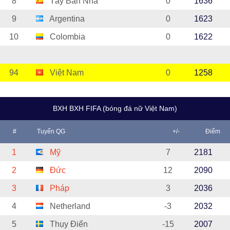
8
Tây Ban Nha
0
1636
9
Argentina
0
1623
10
Colombia
0
1622
94
Việt Nam
0
1258
BXH BXH FIFA (bóng đá nữ Việt Nam)
#
Tuyển QG
+/-
Điểm
1
Mỹ
7
2181
2
Đức
12
2090
3
Pháp
3
2036
4
Netherland
-3
2032
5
Thụy Điển
-15
2007