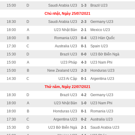
15:00
D
Saudi Arabia U23
1-3
Brazil U23
Chủ nhật, Ngày 25/07/2021
18:30
D
Saudi Arabia U23
2-3
Germany U23
18:00
A
U23 Nhật Bản
2-1
Mexico U23
18:00
B
Romania U23
0-4
U23 Hàn Quốc
17:30
C
Australia U23
0-1
Spain U23
15:30
D
Brazil U23
0-0
U23 Bờ Biển Ngà
15:00
A
U23 Pháp
4-3
U23 Nam Phi
15:00
B
New Zealand U23
2-3
Honduras U23
14:30
C
U23 Ai Cập
0-1
Argentina U23
Thứ năm, Ngày 22/07/2021
18:30
D
Brazil U23
4-2
Germany U23
18:00
A
U23 Nhật Bản
1-0
U23 Nam Phi
18:00
B
Honduras U23
0-1
Romania U23
17:30
C
Argentina U23
0-2
Australia U23
15:30
D
U23 Bờ Biển Ngà
2-1
Saudi Arabia U23