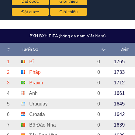
Đặt cược
Giới thiệu
Đặt cược
Giới thiệu
BXH BXH FIFA (bóng đá nam Việt Nam)
#
Tuyển QG
+/-
Điểm
1
Bỉ
0
1765
2
Pháp
0
1733
3
Braxin
0
1712
4
Anh
0
1661
5
Uruguay
0
1645
6
Croatia
0
1642
7
Bồ Đào Nha
0
1639