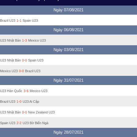
Ngày 07/08/2021
Brazil U23
1-1
Spain U23
Ngày 06/08/2021
U23 Nhật Bản
1-3
Mexico U23
Ngày 03/08/2021
U23 Nhật Bản
0-0
Spain U23
Mexico U23
0-0
Brazil U23
Ngày 31/07/2021
U23 Hàn Quốc
3-6
Mexico U23
Brazil U23
1-0
U23 Ai Cập
U23 Nhật Bản
0-0
New Zealand U23
Spain U23
2-2
U23 Bờ Biển Ngà
Ngày 28/07/2021