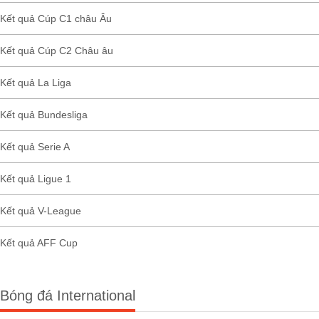
Kết quả Cúp C1 châu Âu
Kết quả Cúp C2 Châu âu
Kết quả La Liga
Kết quả Bundesliga
Kết quả Serie A
Kết quả Ligue 1
Kết quả V-League
Kết quả AFF Cup
Bóng đá International