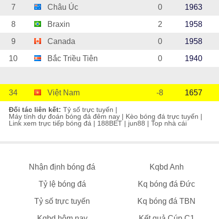
7
Châu Úc
0
1963
8
Braxin
2
1958
9
Canada
0
1958
10
Bắc Triều Tiên
0
1940
34
Việt Nam
-8
1657
Đối tác liên kết:
Tỷ số trực tuyến
|
Máy tính dự đoán bóng đá đêm nay
|
Kèo bóng đá trực tuyến
|
Link xem trực tiếp bóng đá
|
188BET
|
jun88
|
Top nhà cái
Nhận định bóng đá
Kqbd Anh
Tỷ lệ bóng đá
Kq bóng đá Đức
Tỷ số trực tuyến
Kq bóng đá TBN
Kqbd hôm nay
Kết quả Cúp C1