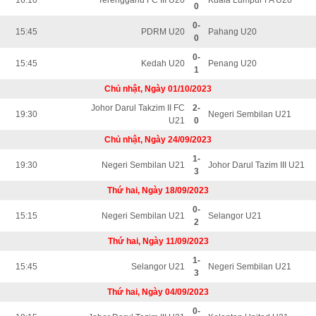
16:10
Terengganu FC III U20
Kuala Lumpur FA U20
0
0-
15:45
PDRM U20
Pahang U20
0
0-
15:45
Kedah U20
Penang U20
1
Chủ nhật, Ngày 01/10/2023
Johor Darul Takzim II FC
2-
19:30
Negeri Sembilan U21
U21
0
Chủ nhật, Ngày 24/09/2023
1-
19:30
Negeri Sembilan U21
Johor Darul Tazim III U21
3
Thứ hai, Ngày 18/09/2023
0-
15:15
Negeri Sembilan U21
Selangor U21
2
Thứ hai, Ngày 11/09/2023
1-
15:45
Selangor U21
Negeri Sembilan U21
3
Thứ hai, Ngày 04/09/2023
0-