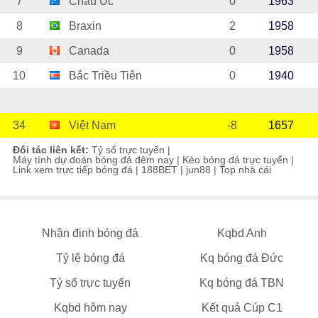
7
Châu Úc
0
1963
8
Braxin
2
1958
9
Canada
0
1958
10
Bắc Triều Tiên
0
1940
34
Việt Nam
-8
1657
Đối tác liên kết:
Tỷ số trực tuyến
|
Máy tính dự đoán bóng đá đêm nay
|
Kèo bóng đá trực tuyến
|
Link xem trực tiếp bóng đá
|
188BET
|
jun88
|
Top nhà cái
Nhận định bóng đá
Kqbd Anh
Tỷ lệ bóng đá
Kq bóng đá Đức
Tỷ số trực tuyến
Kq bóng đá TBN
Kqbd hôm nay
Kết quả Cúp C1