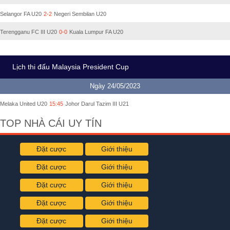
Selangor FA U20
2-2
Negeri Sembilan U20
Terengganu FC III U20
0-0
Kuala Lumpur FA U20
Lịch thi đấu Malaysia President Cup
Ngày 24/05/2023
Melaka United U20
15:45
Johor Darul Tazim III U21
TOP NHÀ CÁI UY TÍN
Đặt cược
Giới thiệu
Đặt cược
Giới thiệu
Đặt cược
Giới thiệu
Đặt cược
Giới thiệu
Đặt cược
Giới thiệu