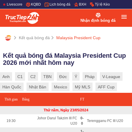
Livescore
KQBD
Lịch bóng đá
BXH
Tỷ lệ Kèo
Nhận định bóng đá
Kết quả bóng đá
Malaysia President Cup
Kết quả bóng đá Malaysia President Cup
2026 mới nhất hôm nay
Anh
C1
C2
TBN
Đức
Ý
Pháp
V-League
Hàn Quốc
Nhật Bản
Mexico
Mỹ MLS
AFF Cup
Thời gian
Bảng
FT
Thứ năm, Ngày 23/05/2024
Johor Darul Takzim III FC
0-
19:30
Terengganu FC III U20
U20
0
1-