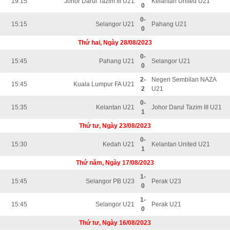
19:15
Johor Darul Tazim III U21
Kelantan United U21
0
0-
15:15
Selangor U21
Pahang U21
0
Thứ hai, Ngày 28/08/2023
0-
15:45
Pahang U21
Selangor U21
0
2-
Negeri Sembilan NAZA
15:45
Kuala Lumpur FA U21
2
U21
0-
15:35
Kelantan U21
Johor Darul Tazim III U21
1
Thứ tư, Ngày 23/08/2023
0-
15:30
Kedah U21
Kelantan United U21
1
Thứ năm, Ngày 17/08/2023
1-
15:45
Selangor PB U23
Perak U23
0
1-
15:45
Selangor U21
Perak U21
0
Thứ tư, Ngày 16/08/2023