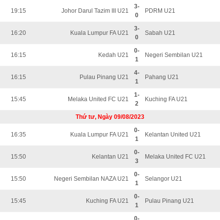
3-
19:15
Johor Darul Tazim III U21
PDRM U21
0
3-
16:20
Kuala Lumpur FA U21
Sabah U21
0
0-
16:15
Kedah U21
Negeri Sembilan U21
1
4-
16:15
Pulau Pinang U21
Pahang U21
1
1-
15:45
Melaka United FC U21
Kuching FA U21
2
Thứ tư, Ngày 09/08/2023
0-
16:35
Kuala Lumpur FA U21
Kelantan United U21
1
0-
15:50
Kelantan U21
Melaka United FC U21
3
0-
15:50
Negeri Sembilan NAZA U21
Selangor U21
1
0-
15:45
Kuching FA U21
Pulau Pinang U21
1
0-