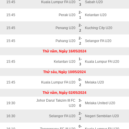
15:45
Kuala Lumpur FA U20
Sabah U20
3
2-
15:45
Perak U20
Kelantan U20
1
2-
15:45
Penang U20
Kuching City U20
2
2-
15:45
Pahang U20
Selangor FA U20
2
Thứ năm, Ngày 16/05/2024
1-
15:45
Kelantan U20
Kuala Lumpur FA U20
3
Thứ sáu, Ngày 10/05/2024
0-
15:45
Kuala Lumpur FA U20
Melaka U20
2
Thứ năm, Ngày 02/05/2024
Johor Darul Takzim III FC
3-
19:30
Melaka United U20
U20
0
2-
16:30
Selangor FA U20
Negeri Sembilan U20
2
0-