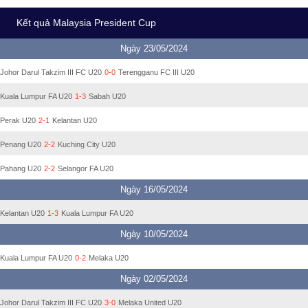
Kết quả Malaysia President Cup
Ngày 23/05/2024
Johor Darul Takzim III FC U20
0-0
Terengganu FC III U20
Kuala Lumpur FA U20
1-3
Sabah U20
Perak U20
2-1
Kelantan U20
Penang U20
2-2
Kuching City U20
Pahang U20
2-2
Selangor FA U20
Ngày 16/05/2024
Kelantan U20
1-3
Kuala Lumpur FA U20
Ngày 10/05/2024
Kuala Lumpur FA U20
0-2
Melaka U20
Ngày 02/05/2024
Johor Darul Takzim III FC U20
3-0
Melaka United U20