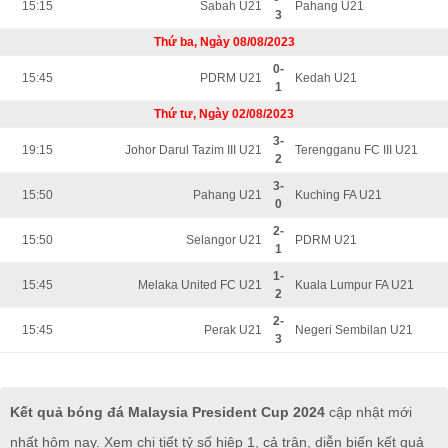
15:15
Sabah U21
Pahang U21
3
Thứ ba, Ngày 08/08/2023
0-
15:45
PDRM U21
Kedah U21
1
Thứ tư, Ngày 02/08/2023
3-
19:15
Johor Darul Tazim III U21
Terengganu FC III U21
2
3-
15:50
Pahang U21
Kuching FA U21
0
2-
15:50
Selangor U21
PDRM U21
1
1-
15:45
Melaka United FC U21
Kuala Lumpur FA U21
2
2-
15:45
Perak U21
Negeri Sembilan U21
3
Kết quả bóng đá Malaysia President Cup 2024
cập nhật mới
nhất hôm nay. Xem chi tiết tỷ số hiệp 1, cả trận, diễn biến kết quả