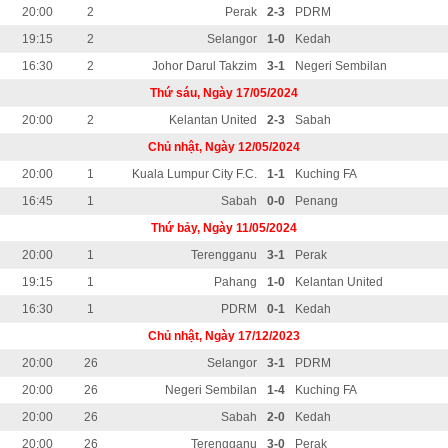
20:00
2
Perak
2-3
PDRM
19:15
2
Selangor
1-0
Kedah
16:30
2
Johor Darul Takzim
3-1
Negeri Sembilan
Thứ sáu, Ngày 17/05/2024
20:00
2
Kelantan United
2-3
Sabah
Chủ nhật, Ngày 12/05/2024
20:00
1
Kuala Lumpur City F.C.
1-1
Kuching FA
16:45
1
Sabah
0-0
Penang
Thứ bảy, Ngày 11/05/2024
20:00
1
Terengganu
3-1
Perak
19:15
1
Pahang
1-0
Kelantan United
16:30
1
PDRM
0-1
Kedah
Chủ nhật, Ngày 17/12/2023
20:00
26
Selangor
3-1
PDRM
20:00
26
Negeri Sembilan
1-4
Kuching FA
20:00
26
Sabah
2-0
Kedah
20:00
26
Terengganu
3-0
Perak