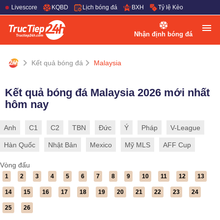
Livescore
KQBD
Lịch bóng đá
BXH
Tỷ lệ Kèo
Nhận định bóng đá
Kết quả bóng đá
Malaysia
Kết quả bóng đá Malaysia 2026 mới nhất
hôm nay
Anh
C1
C2
TBN
Đức
Ý
Pháp
V-League
Hàn Quốc
Nhật Bản
Mexico
Mỹ MLS
AFF Cup
Vòng đấu
1
2
3
4
5
6
7
8
9
10
11
12
13
14
15
16
17
18
19
20
21
22
23
24
25
26