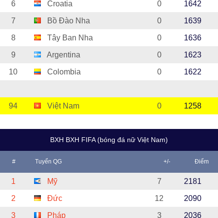
6
Croatia
0
1642
7
Bồ Đào Nha
0
1639
8
Tây Ban Nha
0
1636
9
Argentina
0
1623
10
Colombia
0
1622
94
Việt Nam
0
1258
BXH BXH FIFA (bóng đá nữ Việt Nam)
#
Tuyển QG
+/-
Điểm
1
Mỹ
7
2181
2
Đức
12
2090
3
Pháp
3
2036