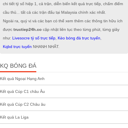
chi tiết tỷ số hiệp 1, cả trận, diễn biến kết quả trực tiếp, chấm điểm
cầu thủ... tất cả các trận đấu tại Malaysia chính xác nhất.
Ngoài ra, quý vị và các bạn có thể xem thêm các thông tin hữu ích
được
tructiep24h.co
cập nhật liên tục theo từng phút, từng giây
như:
Livesocre tỷ số trực tiếp
,
Kèo bóng đá trực tuyến
,
Kqbd trực tuyến
NHANH NHẤT.
KQ BÓNG ĐÁ
Kết quả Ngoại Hạng Anh
Kết quả Cúp C1 châu Âu
Kết quả Cúp C2 Châu âu
Kết quả La Liga