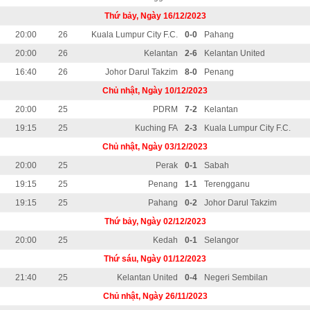
Thứ bảy, Ngày 16/12/2023
20:00
26
Kuala Lumpur City F.C.
0-0
Pahang
20:00
26
Kelantan
2-6
Kelantan United
16:40
26
Johor Darul Takzim
8-0
Penang
Chủ nhật, Ngày 10/12/2023
20:00
25
PDRM
7-2
Kelantan
19:15
25
Kuching FA
2-3
Kuala Lumpur City F.C.
Chủ nhật, Ngày 03/12/2023
20:00
25
Perak
0-1
Sabah
19:15
25
Penang
1-1
Terengganu
19:15
25
Pahang
0-2
Johor Darul Takzim
Thứ bảy, Ngày 02/12/2023
20:00
25
Kedah
0-1
Selangor
Thứ sáu, Ngày 01/12/2023
21:40
25
Kelantan United
0-4
Negeri Sembilan
Chủ nhật, Ngày 26/11/2023