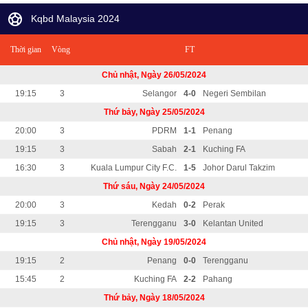
Kqbd Malaysia 2024
Thời gian
Vòng
FT
Chủ nhật, Ngày 26/05/2024
19:15
3
Selangor
4-0
Negeri Sembilan
Thứ bảy, Ngày 25/05/2024
20:00
3
PDRM
1-1
Penang
19:15
3
Sabah
2-1
Kuching FA
16:30
3
Kuala Lumpur City F.C.
1-5
Johor Darul Takzim
Thứ sáu, Ngày 24/05/2024
20:00
3
Kedah
0-2
Perak
19:15
3
Terengganu
3-0
Kelantan United
Chủ nhật, Ngày 19/05/2024
19:15
2
Penang
0-0
Terengganu
15:45
2
Kuching FA
2-2
Pahang
Thứ bảy, Ngày 18/05/2024