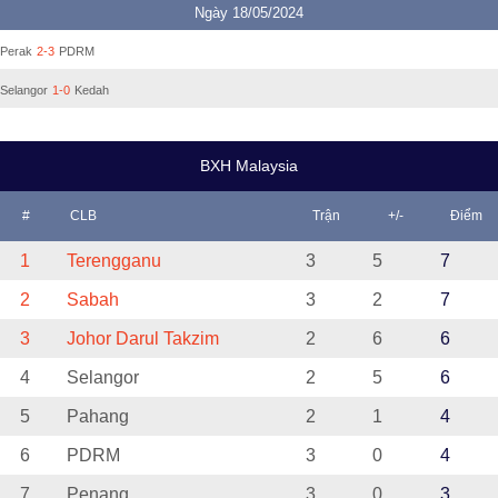
Ngày 18/05/2024
Perak
2-3
PDRM
Selangor
1-0
Kedah
BXH Malaysia
#
CLB
Trận
+/-
Điểm
1
Terengganu
3
5
7
2
Sabah
3
2
7
3
Johor Darul Takzim
2
6
6
4
Selangor
2
5
6
5
Pahang
2
1
4
6
PDRM
3
0
4
7
Penang
3
0
3