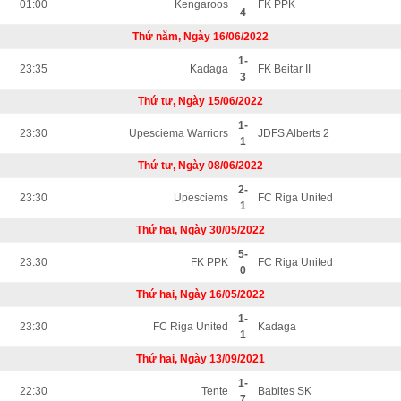
01:00
Kengaroos
FK PPK
4
Thứ năm, Ngày 16/06/2022
1-
23:35
Kadaga
FK Beitar II
3
Thứ tư, Ngày 15/06/2022
1-
23:30
Upesciema Warriors
JDFS Alberts 2
1
Thứ tư, Ngày 08/06/2022
2-
23:30
Upesciems
FC Riga United
1
Thứ hai, Ngày 30/05/2022
5-
23:30
FK PPK
FC Riga United
0
Thứ hai, Ngày 16/05/2022
1-
23:30
FC Riga United
Kadaga
1
Thứ hai, Ngày 13/09/2021
1-
22:30
Tente
Babites SK
7