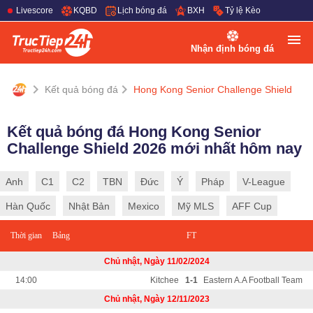
Livescore
KQBD
Lịch bóng đá
BXH
Tỷ lệ Kèo
Nhận định bóng đá
Kết quả bóng đá
Hong Kong Senior Challenge Shield
Kết quả bóng đá Hong Kong Senior
Challenge Shield 2026 mới nhất hôm nay
Anh
C1
C2
TBN
Đức
Ý
Pháp
V-League
Hàn Quốc
Nhật Bản
Mexico
Mỹ MLS
AFF Cup
Thời gian
Bảng
FT
Chủ nhật, Ngày 11/02/2024
14:00
Kitchee
1-1
Eastern A.A Football Team
Chủ nhật, Ngày 12/11/2023