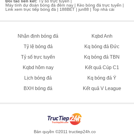
Đối tác liên kết:
Tỷ số trực tuyến
|
Máy tính dự đoán bóng đá đêm nay
|
Kèo bóng đá trực tuyến
|
Link xem trực tiếp bóng đá
|
188BET
|
jun88
|
Top nhà cái
Nhận định bóng đá
Kqbd Anh
Tỷ lệ bóng đá
Kq bóng đá Đức
Tỷ số trực tuyến
Kq bóng đá TBN
Kqbd hôm nay
Kết quả Cúp C1
Lịch bóng đá
Kq bóng đá Ý
BXH bóng đá
Kết quả V League
Bản quyền ©2011 tructiep24h.co