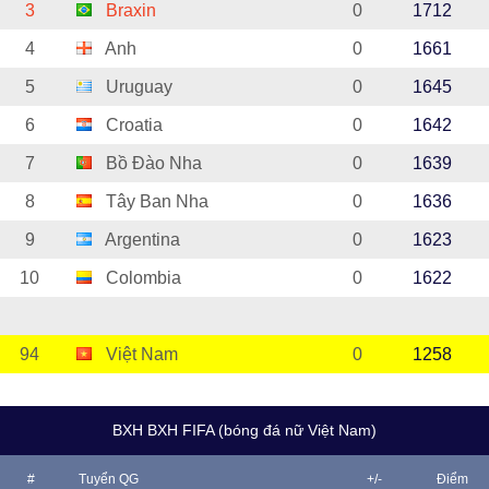
3
Braxin
0
1712
4
Anh
0
1661
5
Uruguay
0
1645
6
Croatia
0
1642
7
Bồ Đào Nha
0
1639
8
Tây Ban Nha
0
1636
9
Argentina
0
1623
10
Colombia
0
1622
94
Việt Nam
0
1258
BXH BXH FIFA (bóng đá nữ Việt Nam)
#
Tuyển QG
+/-
Điểm