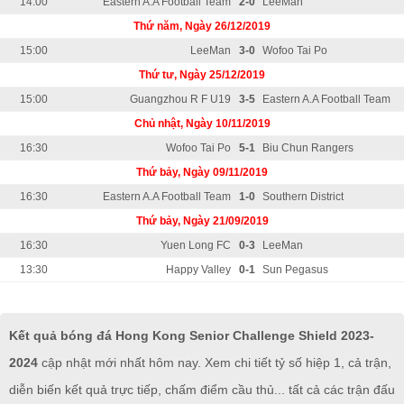
14:00
Eastern A.A Football Team
2-0
LeeMan
Thứ năm, Ngày 26/12/2019
15:00
LeeMan
3-0
Wofoo Tai Po
Thứ tư, Ngày 25/12/2019
15:00
Guangzhou R F U19
3-5
Eastern A.A Football Team
Chủ nhật, Ngày 10/11/2019
16:30
Wofoo Tai Po
5-1
Biu Chun Rangers
Thứ bảy, Ngày 09/11/2019
16:30
Eastern A.A Football Team
1-0
Southern District
Thứ bảy, Ngày 21/09/2019
16:30
Yuen Long FC
0-3
LeeMan
13:30
Happy Valley
0-1
Sun Pegasus
Kết quả bóng đá Hong Kong Senior Challenge Shield 2023-
2024
cập nhật mới nhất hôm nay. Xem chi tiết tỷ số hiệp 1, cả trận,
diễn biến kết quả trực tiếp, chấm điểm cầu thủ... tất cả các trận đấu