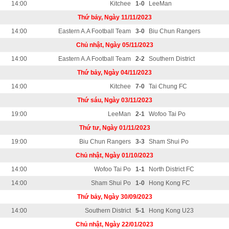
14:00
Kitchee
1-0
LeeMan
Thứ bảy, Ngày 11/11/2023
14:00
Eastern A.A Football Team
3-0
Biu Chun Rangers
Chủ nhật, Ngày 05/11/2023
14:00
Eastern A.A Football Team
2-2
Southern District
Thứ bảy, Ngày 04/11/2023
14:00
Kitchee
7-0
Tai Chung FC
Thứ sáu, Ngày 03/11/2023
19:00
LeeMan
2-1
Wofoo Tai Po
Thứ tư, Ngày 01/11/2023
19:00
Biu Chun Rangers
3-3
Sham Shui Po
Chủ nhật, Ngày 01/10/2023
14:00
Wofoo Tai Po
1-1
North District FC
14:00
Sham Shui Po
1-0
Hong Kong FC
Thứ bảy, Ngày 30/09/2023
14:00
Southern District
5-1
Hong Kong U23
Chủ nhật, Ngày 22/01/2023