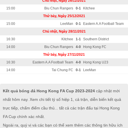
Chủ nhật, Ngày 26/12/2021
15:00
Biu Chun Rangers
0-1
Kitchee
Thứ bảy, Ngày 25/12/2021
15:00
LeeMan
0-1
Eastern A.A Football Team
Chủ nhật, Ngày 28/11/2021
16:30
Kitchee
1-1
Southern District
14:00
Biu Chun Rangers
4-0
Hong Kong FC
Thứ bảy, Ngày 27/11/2021
16:30
Eastern A.A Football Team
4-0
Hong Kong U23
14:00
Tai Chung FC
0-1
LeeMan
Kết quả bóng đá Hong Kong FA Cup 2023-2024
cập nhật mới
nhất hôm nay. Xem chi tiết tỷ số hiệp 1, cả trận, diễn biến kết quả
trực tiếp, chấm điểm cầu thủ... tất cả các trận đấu tại Hong Kong
FA Cup chính xác nhất.
Ngoài ra, quý vị và các bạn có thể xem thêm các thông tin hữu ích