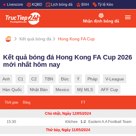
Livescore
KQBD
Lịch bóng đá
BXH
Tỷ lệ Kèo
Nhận định bóng đá
Kết quả bóng đá
Hong Kong FA Cup
Kết quả bóng đá Hong Kong FA Cup 2026
mới nhất hôm nay
Anh
C1
C2
TBN
Đức
Ý
Pháp
V-League
Hàn Quốc
Nhật Bản
Mexico
Mỹ MLS
AFF Cup
Thời gian
Bảng
FT
Chủ nhật, Ngày 12/05/2024
15:30
Kitchee
1-2
Eastern A.A Football Team
Thứ bảy, Ngày 11/05/2024