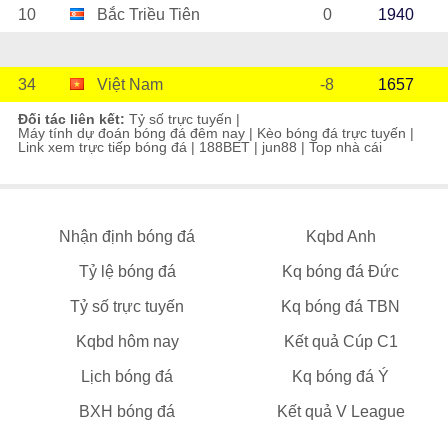
10
Bắc Triều Tiên
0
1940
34
Việt Nam
-8
1657
Đối tác liên kết:
Tỷ số trực tuyến
|
Máy tính dự đoán bóng đá đêm nay
|
Kèo bóng đá trực tuyến
|
Link xem trực tiếp bóng đá
|
188BET
|
jun88
|
Top nhà cái
Nhận định bóng đá
Kqbd Anh
Tỷ lệ bóng đá
Kq bóng đá Đức
Tỷ số trực tuyến
Kq bóng đá TBN
Kqbd hôm nay
Kết quả Cúp C1
Lịch bóng đá
Kq bóng đá Ý
BXH bóng đá
Kết quả V League